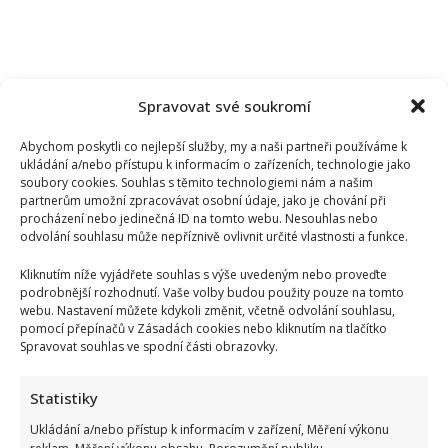
Spravovat své soukromí
Abychom poskytli co nejlepší služby, my a naši partneři používáme k
ukládání a/nebo přístupu k informacím o zařízeních, technologie jako
soubory cookies. Souhlas s těmito technologiemi nám a našim
partnerům umožní zpracovávat osobní údaje, jako je chování při
procházení nebo jedinečná ID na tomto webu. Nesouhlas nebo
odvolání souhlasu může nepříznivě ovlivnit určité vlastnosti a funkce.
Kliknutím níže vyjádřete souhlas s výše uvedeným nebo proveďte
podrobnější rozhodnutí. Vaše volby budou použity pouze na tomto
webu. Nastavení můžete kdykoli změnit, včetně odvolání souhlasu,
pomocí přepínačů v Zásadách cookies nebo kliknutím na tlačítko
Spravovat souhlas ve spodní části obrazovky.
Velký návrat Ordinace v růžové zahradě 2: Seriál bude znovu
Statistiky
vysílat i TV Nova
Ukládání a/nebo přístup k informacím v zařízení, Měření výkonu