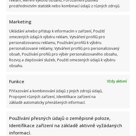
reklam, Měření výkonu obsahu, Porozumění publiku
prostřednictvím statistik nebo kombinací údajů z různých zdrojů.
Marketing
Ukládání a/nebo přístup k informacím v zařízení, Použití
omezených údajů k výběru reklam, Vytváření profilů pro
Komedie Na samotě u lesa slaví 50 let: Příběhy z jejího
personalizovanou reklamu, Používání profilů k výběru
personalizované reklamy, Vytváření profilů pro personalizovaný
natáčení pobaví fanoušky i dnes
obsah, Používání profilů pro výběr personalizovaného obsahu,
Rozvoj a zlepšování služeb, Použití omezených údajů k výběru
obsahu.
Funkce
Vždy aktivní
Přiřazování a kombinování údajů z jiných zdrojů údajů,
Propojení různých zařízení, Identifikace zařízení na
základě automaticky přenášených informací.
Skutečná jména slavných českých osobností: Michal David i
Marek Ztracený učinili dobré rozhodnutí
Používání přesných údajů o zeměpisné poloze,
Identifikace zařízení na základě aktivně vyžádaných
informací.