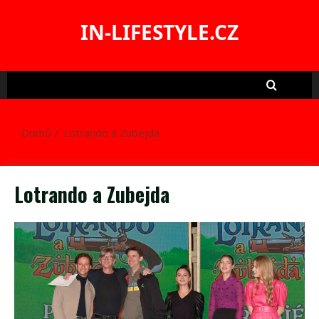
Skip
to
IN-LIFESTYLE.CZ
content
Domů
Lotrando a Zubejda
Lotrando a Zubejda