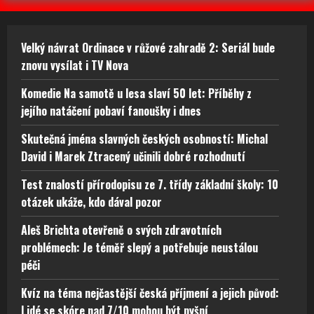
Velký návrat Ordinace v růžové zahradě 2: Seriál bude
znovu vysílat i TV Nova
Komedie Na samotě u lesa slaví 50 let: Příběhy z
jejího natáčení pobaví fanoušky i dnes
Skutečná jména slavných českých osobností: Michal
David i Marek Ztracený učinili dobré rozhodnutí
Test znalostí přírodopisu ze 7. třídy základní školy: 10
otázek ukáže, kdo dával pozor
Aleš Brichta otevřeně o svých zdravotních
problémech: Je téměř slepý a potřebuje neustálou
péči
Kvíz na téma nejčastější česká příjmení a jejich původ:
Lidé se skóre nad 7/10 mohou být pyšní