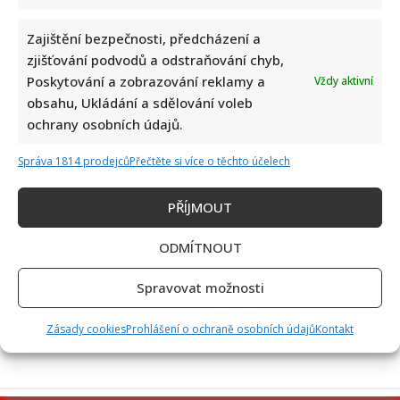
Zajištění bezpečnosti, předcházení a
zjišťování podvodů a odstraňování chyb,
Poskytování a zobrazování reklamy a
Vždy aktivní
Test znalostí přírodopisu ze 7. třídy základní školy: 10
obsahu, Ukládání a sdělování voleb
otázek ukáže, kdo dával pozor
ochrany osobních údajů.
Správa 1814 prodejců
Přečtěte si více o těchto účelech
PŘÍJMOUT
ODMÍTNOUT
Aleš Brichta otevřeně o svých zdravotních problémech: Je
Spravovat možnosti
téměř slepý a potřebuje neustálou péči
Zásady cookies
Prohlášení o ochraně osobních údajů
Kontakt