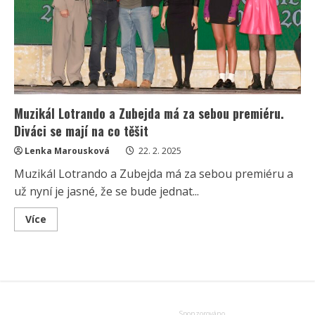
Muzikál Lotrando a Zubejda má za sebou premiéru.
Diváci se mají na co těšit
Lenka Marousková
22. 2. 2025
Muzikál Lotrando a Zubejda má za sebou premiéru a
už nyní je jasné, že se bude jednat...
Read
Více
more
about
Muzikál
Lotrando
a
Zubejda
má
za
sebou