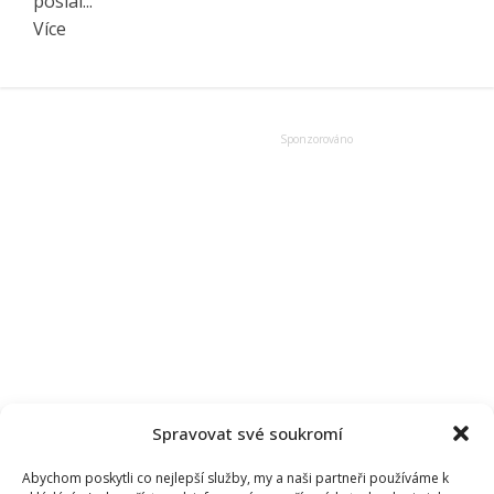
poslal...
Read
Více
more
about
Xaver
Veselý
se
pustil
do
šéfa
ČT:
Po
stížnostech
Chudárka
vyvolává
debatu
Spravovat své soukromí
o
možnosti
Abychom poskytli co nejlepší služby, my a naši partneři používáme k