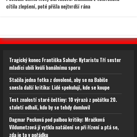
cítila zlepšení, poté přišla nejtvrdší rána
Tragický konec Františka Sahuly: Kytaristu Tří sester
mladíci ubili kvůli banálnímu sporu
Stačila jedna fotka z dovolené, aby se na Babiše
snesla další kritika: Lidé spekulují, kde se koupe
Test znalostí staré češtiny: 10 výrazů z počátku 20.
století odhalí, kdo by se tehdy domluvil
Dagmar Pecková pod palbou kritiky: Mračková
Vildumetzová jí vytkla natáčení se při řízení a ptá se,
zda je to v pořádku