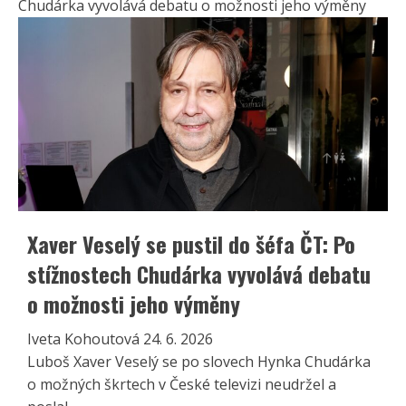
Chudárka vyvolává debatu o možnosti jeho výměny
Xaver
Veselý
pobouřil
část
veřejnosti:
Odmítnutí
svého
daru
pro
Druhou
Xaver Veselý se pustil do šéfa ČT: Po
trávu
srovnal
stížnostech Chudárka vyvolává debatu
s
o možnosti jeho výměny
osudy
Židů
Iveta Kohoutová
24. 6. 2026
za
Luboš Xaver Veselý se po slovech Hynka Chudárka
nacismu
o možných škrtech v České televizi neudržel a