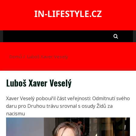
Skip
to
IN-LIFESTYLE.CZ
content
Domů
Luboš Xaver Veselý
Luboš Xaver Veselý
Xaver Veselý pobouřil část veřejnosti: Odmítnutí svého
daru pro Druhou trávu srovnal s osudy Židů za
nacismu