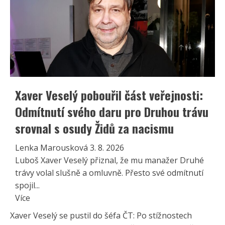
Xaver Veselý pobouřil část veřejnosti:
Odmítnutí svého daru pro Druhou trávu
srovnal s osudy Židů za nacismu
Lenka Marousková
3. 8. 2026
Luboš Xaver Veselý přiznal, že mu manažer Druhé
trávy volal slušně a omluvně. Přesto své odmítnutí
spojil...
Read
Více
more
Xaver Veselý se pustil do šéfa ČT: Po stížnostech
about