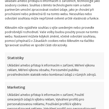
jeho
ukládání a/nebo přístupu k informacím o zařízeních, technologie jako
soubory cookies. Souhlas s těmito technologiemi nám a našim
výměny
partnerům umožní zpracovávat osobní údaje, jako je chování při
procházení nebo jedinečná ID na tomto webu. Nesouhlas nebo
odvolání souhlasu může nepříznivě ovlivnit určité vlastnosti a funkce.
Kliknutím níže vyjádřete souhlas s výše uvedeným nebo proveďte
podrobnější rozhodnutí. Vaše volby budou použity pouze na tomto
webu. Nastavení můžete kdykoli změnit, včetně odvolání souhlasu,
pomocí přepínačů v Zásadách cookies nebo kliknutím na tlačítko
Spravovat souhlas ve spodní části obrazovky.
Statistiky
Ukládání a/nebo přístup k informacím v zařízení, Měření výkonu
reklam, Měření výkonu obsahu, Porozumění publiku
prostřednictvím statistik nebo kombinací údajů z různých zdrojů.
Marketing
Ukládání a/nebo přístup k informacím v zařízení, Použití
omezených údajů k výběru reklam, Vytváření profilů pro
personalizovanou reklamu, Používání profilů k výběru
personalizované reklamy, Vytváření profilů pro personalizovaný