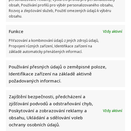
obsah, Používání profilů pro výběr personalizovaného obsahu,
Rozvoj a zlepšování služeb, Použití omezených údajů k výběru
Tragický konec Františka Sahuly: Kytaristu Tří sester
obsahu.
mladíci ubili kvůli banálnímu sporu
Funkce
Vždy aktivní
Přiřazování a kombinování údajů z jiných zdrojů údajů,
Propojení různých zařízení, Identifikace zařízení na
základě automaticky přenášených informací.
Používání přesných údajů o zeměpisné poloze,
Identifikace zařízení na základě aktivně
Stačila jedna fotka z dovolené, aby se na Babiše snesla další
požadovaných informací.
kritika: Lidé spekulují, kde se koupe
Zajištění bezpečnosti, předcházení a
zjišťování podvodů a odstraňování chyb,
Poskytování a zobrazování reklamy a
Vždy aktivní
obsahu, Ukládání a sdělování voleb
ochrany osobních údajů.