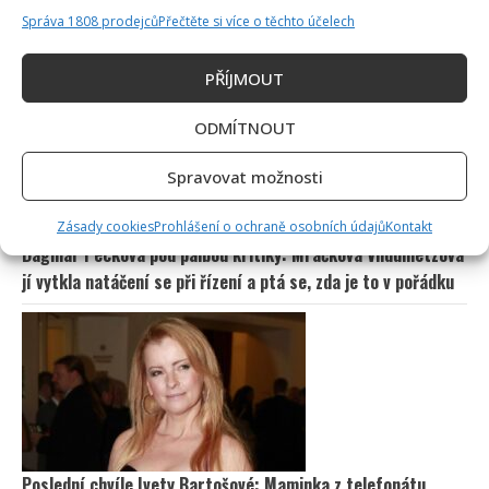
Správa 1808 prodejců
Přečtěte si více o těchto účelech
Test znalostí staré češtiny: 10 výrazů z počátku 20. století
odhalí, kdo by se tehdy domluvil
PŘÍJMOUT
ODMÍTNOUT
Spravovat možnosti
Zásady cookies
Prohlášení o ochraně osobních údajů
Kontakt
Dagmar Pecková pod palbou kritiky: Mračková Vildumetzová
jí vytkla natáčení se při řízení a ptá se, zda je to v pořádku
Poslední chvíle Ivety Bartošové: Maminka z telefonátu