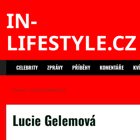
Skip
IN-
to
content
LIFESTYLE.CZ
CELEBRITY
ZPRÁVY
PŘÍBĚHY
KOMENTÁŘE
KV
Domů
Lucie Gelemová
Lucie Gelemová