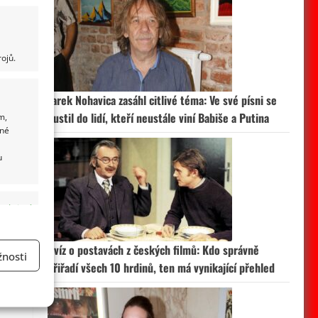
ojů.
Jarek Nohavica zasáhl citlivé téma: Ve své písni se
pustil do lidí, kteří neustále viní Babiše a Putina
m,
ané
u
 aktivní
Kvíz o postavách z českých filmů: Kdo správně
nosti
přiřadí všech 10 hrdinů, ten má vynikající přehled
a