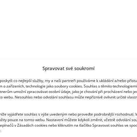
Spravovat své soukromí
oskytli co nejlepší služby, my a naši partneři používáme k ukládání a/nebo příst
m o zařízeních, technologie jako soubory cookies. Souhlas s těmito technologiem
tnerům umožní zpracovávat osobní údaje, jako je chování při procházení nebo j
to webu. Nesouhlas nebo odvolání souhlasu může nepříznivě ovlivnit určité vlastn
 níže vyjádřete souhlas s výše uvedeným nebo proveďte podrobnější rozhodnutí. 
žity pouze na tomto webu. Nastavení můžete kdykoli změnit, včetně odvolání so
epínačů v Zásadách cookies nebo kliknutím na tlačítko Spravovat souhlas ve spod
.