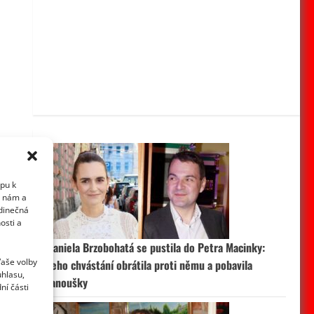
upu k
i nám a
edinečná
osti a
Daniela Brzobohatá se pustila do Petra Macinky:
Vaše volby
Jeho chvástání obrátila proti němu a pobavila
uhlasu,
fanoušky
ní části