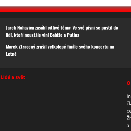
Jarek Nohavica zasáhl citlivé téma: Ve své písni se pustil do
lidí, kteří neustále viní Babiše a Putina
Marek Ztracený zrušil velkolepé finále svého koncertu na
Letné
Lidé a svět
O
In
čl
ce
Ži
a 