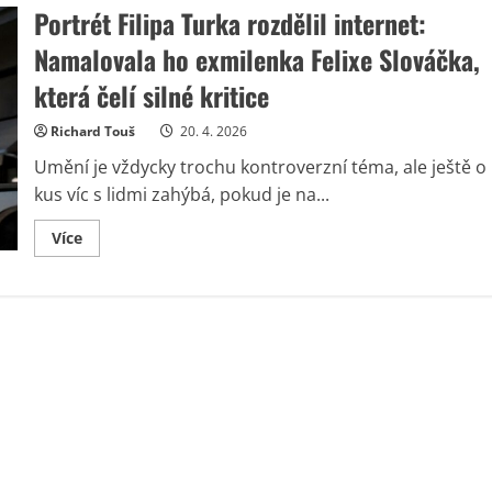
Portrét Filipa Turka rozdělil internet:
Namalovala ho exmilenka Felixe Slováčka,
která čelí silné kritice
Richard Touš
20. 4. 2026
Umění je vždycky trochu kontroverzní téma, ale ještě o
kus víc s lidmi zahýbá, pokud je na...
Read
Více
more
about
Portrét
Filipa
Turka
rozdělil
internet:
Namalovala
ho
exmilenka
Felixe
Slováčka,
která
čelí
silné
kritice