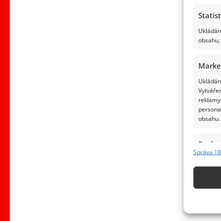
Statis
Ukládání
obsahu, 
Marke
Ukládání
Vytvářen
reklamy,
persona
obsahu.
Funkc
Správa 18
Přiřazov
Identifi
Použív
základ