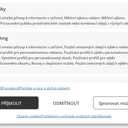
tiky
 a/nebo přístup k informacím v zařízení, Měření výkonu reklam, Měření výkonu
Porozumění publiku prostřednictvím statistik nebo kombinací údajů z různých zdr
ting
 a/nebo přístup k informacím v zařízení, Použití omezených údajů k výběru rekla
í profilů pro personalizovanou reklamu, Používání profilů k výběru personalizov
 Vytváření profilů pro personalizovaný obsah, Používání profilů pro výběr
lizovaného obsahu, Rozvoj a zlepšování služeb, Použití omezených údajů k výběr
e
Vždy
08 prodejců
Přečtěte si více o těchto účelech
ání a kombinování údajů z jiných zdrojů údajů, Propojení různých zařízení,
kace zařízení na základě automaticky přenášených informací.
PŘÍJMOUT
ODMÍTNOUT
Spravovat mož
ání přesných údajů o zeměpisné poloze, Identifikace zařízení n
Zásady cookies
Prohlášení o ochraně osobních údajů
Kontakt
ě aktivně požadovaných informací.