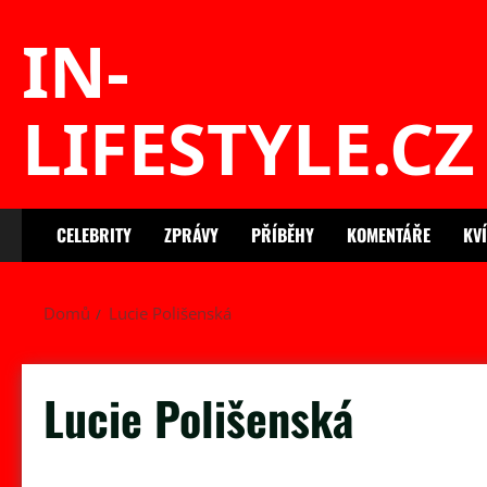
Skip
IN-
to
content
LIFESTYLE.CZ
CELEBRITY
ZPRÁVY
PŘÍBĚHY
KOMENTÁŘE
KV
Domů
Lucie Polišenská
Lucie Polišenská