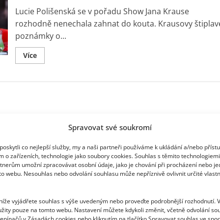
dvůr
hlídá
Lucie Polišenská se v pořadu Show Jana Krause
kačer
Zdenál
rozhodně nenechala zahnat do kouta. Krausovy štiplav
poznámky o...
Read
Více
more
about
V
Show
Jana
Krause
došlo
k
„urážkám“
Lucie
Spravovat své soukromí
Polišenské.
Herečka
se
oskytli co nejlepší služby, my a naši partneři používáme k ukládání a/nebo příst
ale
m o zařízeních, technologie jako soubory cookies. Souhlas s těmito technologiem
do
kouta
tnerům umožní zpracovávat osobní údaje, jako je chování při procházení nebo j
nenechala
to webu. Nesouhlas nebo odvolání souhlasu může nepříznivě ovlivnit určité vlastn
zahnat
 níže vyjádřete souhlas s výše uvedeným nebo proveďte podrobnější rozhodnutí. 
žity pouze na tomto webu. Nastavení můžete kdykoli změnit, včetně odvolání so
epínačů v Zásadách cookies nebo kliknutím na tlačítko Spravovat souhlas ve spod