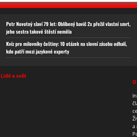
Petr Novotný slaví 79 let: Oblíbený bavič 2x přežil vlastní smrt,
jeho sestra takové štěstí neměla
Kvíz pro milovníky češtiny: 10 otázek na slovní zásobu odhalí,
kdo patří mezi jazykové experty
Lidé a svět
O
In
čl
ce
Ži
a 
P