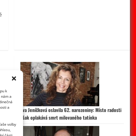
é
upu k
i nám a
edinečná
osti a
Eva Jeníčková oslavila 62. narozeniny: Místo radosti
však oplakává smrt milovaného tatínka
Vaše volby
uhlasu,
ní části