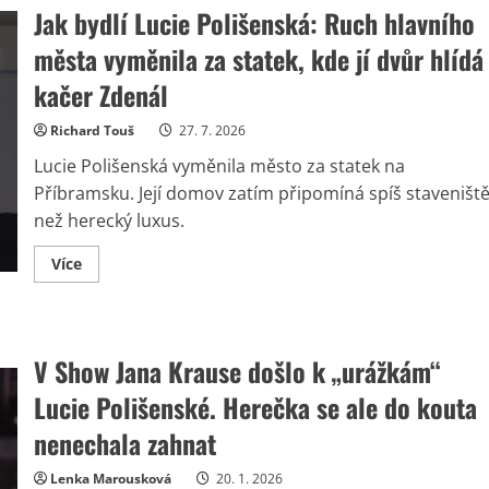
Jak bydlí Lucie Polišenská: Ruch hlavního
města vyměnila za statek, kde jí dvůr hlídá
kačer Zdenál
Richard Touš
27. 7. 2026
Lucie Polišenská vyměnila město za statek na
Příbramsku. Její domov zatím připomíná spíš staveništ
než herecký luxus.
Read
Více
more
about
Jak
bydlí
Lucie
Polišenská:
V Show Jana Krause došlo k „urážkám“
Ruch
hlavního
Lucie Polišenské. Herečka se ale do kouta
města
vyměnila
za
nenechala zahnat
statek,
kde
jí
Lenka Marousková
20. 1. 2026