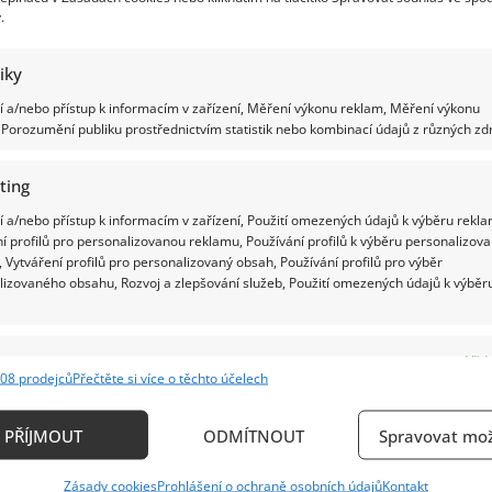
.
tiky
 a/nebo přístup k informacím v zařízení, Měření výkonu reklam, Měření výkonu
Porozumění publiku prostřednictvím statistik nebo kombinací údajů z různých zdr
ting
 a/nebo přístup k informacím v zařízení, Použití omezených údajů k výběru rekla
í profilů pro personalizovanou reklamu, Používání profilů k výběru personalizov
 Vytváření profilů pro personalizovaný obsah, Používání profilů pro výběr
lizovaného obsahu, Rozvoj a zlepšování služeb, Použití omezených údajů k výběr
e
Vždy
08 prodejců
Přečtěte si více o těchto účelech
ání a kombinování údajů z jiných zdrojů údajů, Propojení různých zařízení,
kace zařízení na základě automaticky přenášených informací.
PŘÍJMOUT
ODMÍTNOUT
Spravovat mož
ání přesných údajů o zeměpisné poloze, Identifikace zařízení n
Zásady cookies
Prohlášení o ochraně osobních údajů
Kontakt