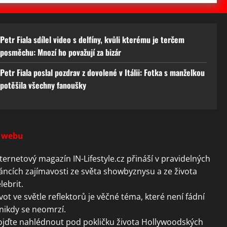
Petr Fiala sdílel video s delfíny, kvůli kterému je terčem
posměchu: Mnozí ho považují za bizár
Petr Fiala poslal pozdrav z dovolené v Itálii: Fotka s manželkou
potěšila všechny fanoušky
 webu
ternetový magazín IN-Lifestyle.cz přináší v pravidelných
áncích zajímavosti ze světa showbyznysu a ze života
lebrit.
vot ve světle reflektorů je věčné téma, které není fádní
nikdy se neomrzí.
ojďte nahlédnout pod pokličku života Hollywoodských