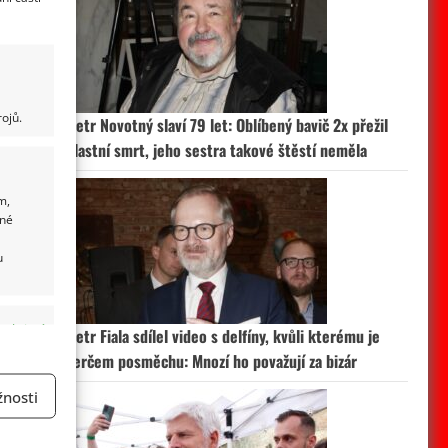
ojů.
Petr Novotný slaví 79 let: Oblíbený bavič 2x přežil
vlastní smrt, jeho sestra takové štěstí neměla
m,
ané
u
 aktivní
Petr Fiala sdílel video s delfíny, kvůli kterému je
terčem posměchu: Mnozí ho považují za bizár
nosti
a