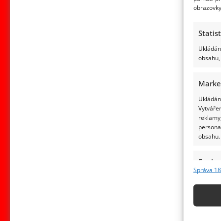
obrazovky
Statis
Ukládání
obsahu, 
Marke
Ukládání
Vytvářen
reklamy,
persona
obsahu.
Funkc
Správa 18
Přiřazov
Identifi
Použív