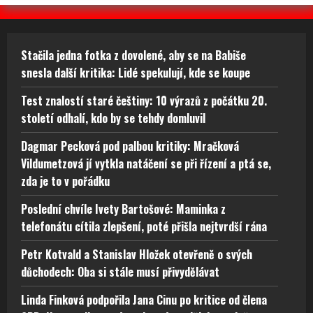
Stačila jedna fotka z dovolené, aby se na Babiše
snesla další kritika: Lidé spekulují, kde se koupe
Test znalostí staré češtiny: 10 výrazů z počátku 20.
století odhalí, kdo by se tehdy domluvil
Dagmar Pecková pod palbou kritiky: Mračková
Vildumetzová jí vytkla natáčení se při řízení a ptá se,
zda je to v pořádku
Poslední chvíle Ivety Bartošové: Maminka z
telefonátu cítila zlepšení, poté přišla nejtvrdší rána
Petr Kotvald a Stanislav Hložek otevřeně o svých
důchodech: Oba si stále musí přivydělávat
Linda Finková podpořila Jana Cinu po kritice od člena