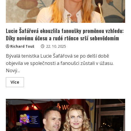
Lucie Šafářová okouzlila fanoušky proměnou vzhledu:
Díky novému účesu a rudé rtěnce srší sebevědomím
Richard Touš
22. 10. 2025
Bývalá tenistka Lucie Šafářová se po delší době
objevila ve společnosti a fanoušci zůstali v úžasu.
Nový...
Read
Více
more
about
Lucie
Šafářová
okouzlila
fanoušky
proměnou
vzhledu:
Díky
novému
účesu
a