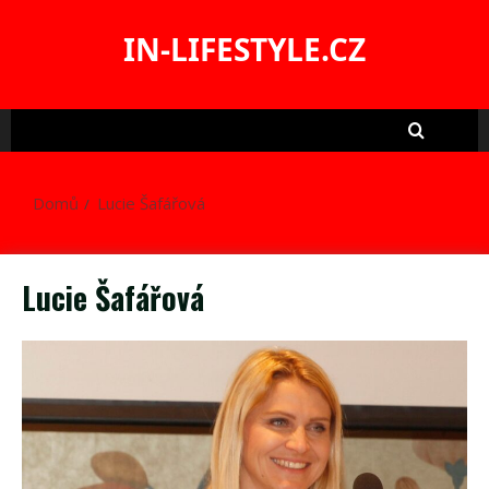
Skip
to
IN-LIFESTYLE.CZ
content
Domů
Lucie Šafářová
Lucie Šafářová