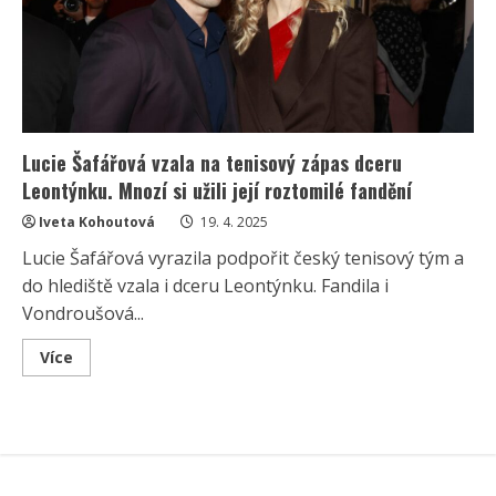
rudé
rtěnce
srší
sebevědomím
Lucie Šafářová vzala na tenisový zápas dceru
Leontýnku. Mnozí si užili její roztomilé fandění
Iveta Kohoutová
19. 4. 2025
Lucie Šafářová vyrazila podpořit český tenisový tým a
do hlediště vzala i dceru Leontýnku. Fandila i
Vondroušová...
Read
Více
more
about
Lucie
Šafářová
vzala
na
tenisový
zápas
dceru