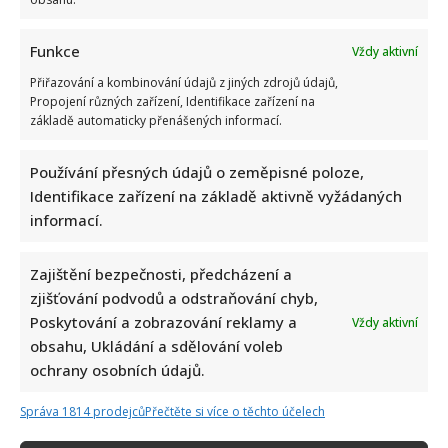
Funkce
Vždy aktivní
Přiřazování a kombinování údajů z jiných zdrojů údajů,
Propojení různých zařízení, Identifikace zařízení na
základě automaticky přenášených informací.
Test znalostí staré češtiny: 10 výrazů z počátku 20. století
Používání přesných údajů o zeměpisné poloze,
odhalí, kdo by se tehdy domluvil
Identifikace zařízení na základě aktivně vyžádaných
informací.
Zajištění bezpečnosti, předcházení a
zjišťování podvodů a odstraňování chyb,
Poskytování a zobrazování reklamy a
Vždy aktivní
obsahu, Ukládání a sdělování voleb
Dagmar Pecková pod palbou kritiky: Mračková Vildumetzová
ochrany osobních údajů.
jí vytkla natáčení se při řízení a ptá se, zda je to v pořádku
Správa 1814 prodejců
Přečtěte si více o těchto účelech