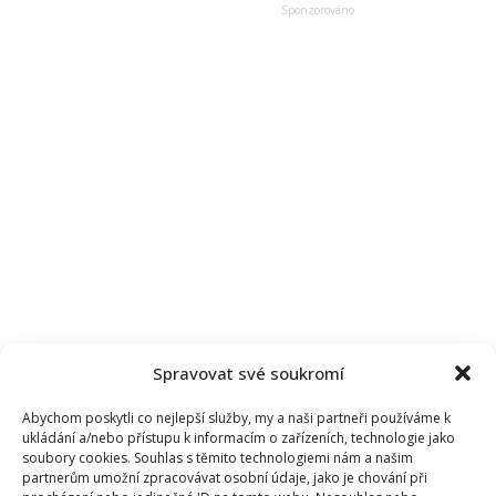
Leontýnku.
Mnozí
si
užili
její
roztomilé
fandění
Spravovat své soukromí
Abychom poskytli co nejlepší služby, my a naši partneři používáme k
ukládání a/nebo přístupu k informacím o zařízeních, technologie jako
soubory cookies. Souhlas s těmito technologiemi nám a našim
partnerům umožní zpracovávat osobní údaje, jako je chování při