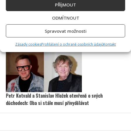
PŘÍJMOUT
ODMÍTNOUT
Spravovat možnosti
Poslední chvíle Ivety Bartošové: Maminka z telefonátu
cítila zlepšení, poté přišla nejtvrdší rána
Zásady cookies
Prohlášení o ochraně osobních údajů
Kontakt
Petr Kotvald a Stanislav Hložek otevřeně o svých
důchodech: Oba si stále musí přivydělávat