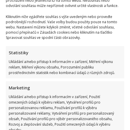
procházení nebo jedinečná ID na tomto webu. Nesouhlas nebo
odvolání souhlasu může nepříznivě ovlivnit určité vlastnosti a funkce.
Kliknutím níže vyjádřete souhlas s výše uvedeným nebo proveďte
podrobnější rozhodnutí. Vaše volby budou použity pouze na tomto
webu. Nastavení můžete kdykoli změnit, včetně odvolání souhlasu,
pomocí přepínačů v Zásadách cookies nebo kliknutím na tlačítko
Spravovat souhlas ve spodní části obrazovky.
Statistiky
Ukládání a/nebo přístup k informacím v zařízení, Měření výkonu
reklam, Měření výkonu obsahu, Porozumění publiku
prostřednictvím statistik nebo kombinací údajů z různých zdrojů.
Marketing
Ukládání a/nebo přístup k informacím v zařízení, Použití
omezených údajů k výběru reklam, Vytváření profilů pro
personalizovanou reklamu, Používání profilů k výběru
personalizované reklamy, Vytváření profilů pro personalizovaný
Stačila jedna fotka z dovolené, aby se na Babiše snesla další
obsah, Používání profilů pro výběr personalizovaného obsahu,
kritika: Lidé spekulují, kde se koupe
Rozvoj a zlepšování služeb, Použití omezených údajů k výběru
obsahu.