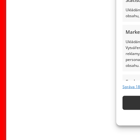
Ukládání
obsahu, 
Marke
Ukládání
Vytvářen
reklamy,
persona
obsahu.
Funkc
Správa 18
Přiřazov
Identifi
Použív
základ
Zajišt