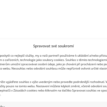
Spravovat své soukromí
oskytli co nejlepší služby, my a naši partneři používáme k ukládání a/nebo příst
m o zařízeních, technologie jako soubory cookies. Souhlas s těmito technologiem
tnerům umožní zpracovávat osobní údaje, jako je chování při procházení nebo j
to webu. Nesouhlas nebo odvolání souhlasu může nepříznivě ovlivnit určité vlastn
 níže vyjádřete souhlas s výše uvedeným nebo proveďte podrobnější rozhodnutí. 
žity pouze na tomto webu. Nastavení můžete kdykoli změnit, včetně odvolání so
epínačů v Zásadách cookies nebo kliknutím na tlačítko Spravovat souhlas ve spod
.
tiky