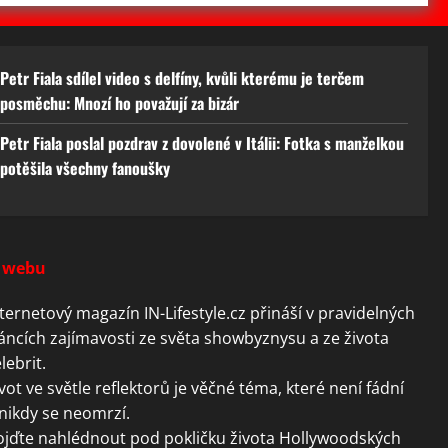
Petr Fiala sdílel video s delfíny, kvůli kterému je terčem
posměchu: Mnozí ho považují za bizár
Petr Fiala poslal pozdrav z dovolené v Itálii: Fotka s manželkou
potěšila všechny fanoušky
 webu
ternetový magazín IN-Lifestyle.cz přináší v pravidelných
áncích zajímavosti ze světa showbyznysu a ze života
lebrit.
vot ve světle reflektorů je věčné téma, které není fádní
nikdy se neomrzí.
ojďte nahlédnout pod pokličku života Hollywoodských