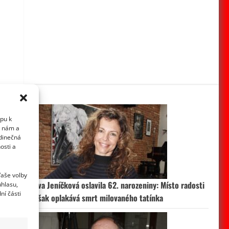
upu k
i nám a
edinečná
osti a
Vaše volby
Eva Jeníčková oslavila 62. narozeniny: Místo radosti
uhlasu,
ní části
však oplakává smrt milovaného tatínka