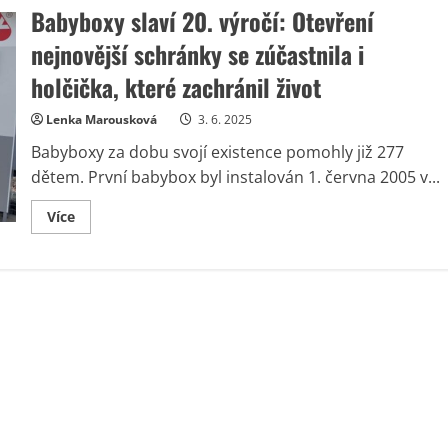
Babyboxy slaví 20. výročí: Otevření
nejnovější schránky se zúčastnila i
holčička, které zachránil život
Lenka Marousková
3. 6. 2025
Babyboxy za dobu svojí existence pomohly již 277
dětem. První babybox byl instalován 1. června 2005 v...
Read
Více
more
about
Babyboxy
slaví
20.
výročí:
Otevření
nejnovější
schránky
se
zúčastnila
i
holčička,
které
zachránil
život