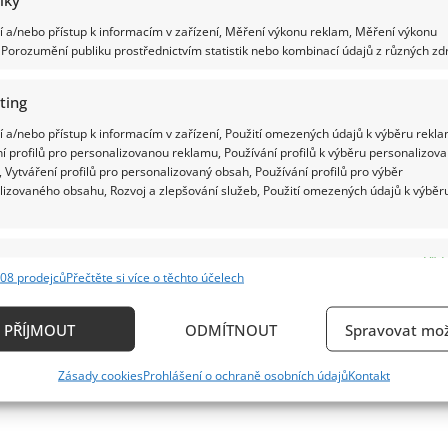
 a/nebo přístup k informacím v zařízení, Měření výkonu reklam, Měření výkonu
Porozumění publiku prostřednictvím statistik nebo kombinací údajů z různých zdr
ting
 a/nebo přístup k informacím v zařízení, Použití omezených údajů k výběru rekla
í profilů pro personalizovanou reklamu, Používání profilů k výběru personalizov
 Vytváření profilů pro personalizovaný obsah, Používání profilů pro výběr
lizovaného obsahu, Rozvoj a zlepšování služeb, Použití omezených údajů k výběr
e
Vždy
08 prodejců
Přečtěte si více o těchto účelech
ání a kombinování údajů z jiných zdrojů údajů, Propojení různých zařízení,
kace zařízení na základě automaticky přenášených informací.
PŘÍJMOUT
ODMÍTNOUT
Spravovat mož
ání přesných údajů o zeměpisné poloze, Identifikace zařízení n
Zásady cookies
Prohlášení o ochraně osobních údajů
Kontakt
ě aktivně požadovaných informací.
ění bezpečnosti, předcházení a zjišťování podvodů a