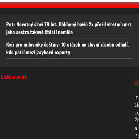
Petr Novotný slaví 79 let: Oblíbený bavič 2x přežil vlastní smrt,
jeho sestra takové štěstí neměla
Kvíz pro milovníky češtiny: 10 otázek na slovní zásobu odhalí,
kdo patří mezi jazykové experty
Lidé a svět
O
In
čl
ce
Ži
a 
P