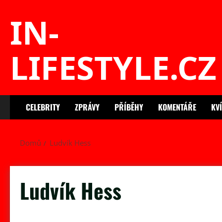
Skip
IN-
to
content
LIFESTYLE.CZ
CELEBRITY
ZPRÁVY
PŘÍBĚHY
KOMENTÁŘE
KV
Domů
Ludvík Hess
Ludvík Hess