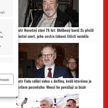
ojů.
Petr Novotný slaví 79 let: Oblíbený bavič 2x přežil
m,
vlastní smrt, jeho sestra takové štěstí neměla
ané
u
 aktivní
nosti
Petr Fiala sdílel video s delfíny, kvůli kterému je
terčem posměchu: Mnozí ho považují za bizár
a