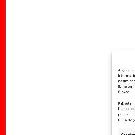
Abychom p
informací
našim par
ID na tom
funkce.
Kliknutím
budou pou
pomocí př
obrazovky
Statis