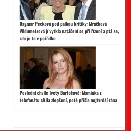
 aktivní
Dagmar Pecková pod palbou kritiky: Mračková
Vildumetzová jí vytkla natáčení se při řízení a ptá se,
zda je to v pořádku
Poslední chvíle Ivety Bartošové: Maminka z
telefonátu cítila zlepšení, poté přišla nejtvrdší rána