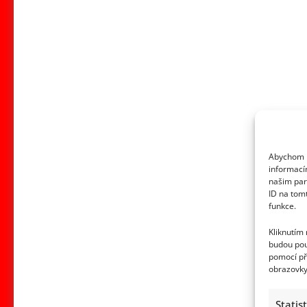
Abychom p
informací
našim par
ID na tom
funkce.
Kliknutím
budou pou
pomocí př
obrazovky
Statis