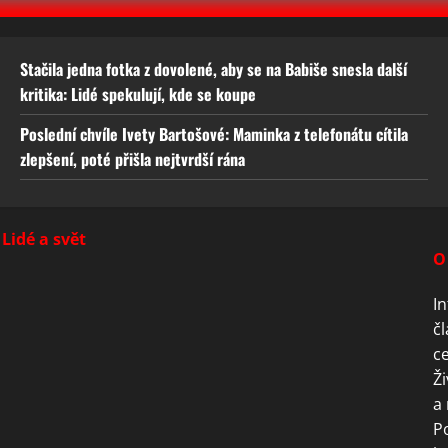
Stačila jedna fotka z dovolené, aby se na Babiše snesla další
kritika: Lidé spekulují, kde se koupe
Poslední chvíle Ivety Bartošové: Maminka z telefonátu cítila
zlepšení, poté přišla nejtvrdší rána
Lidé a svět
O
In
čl
ce
Ži
a 
P