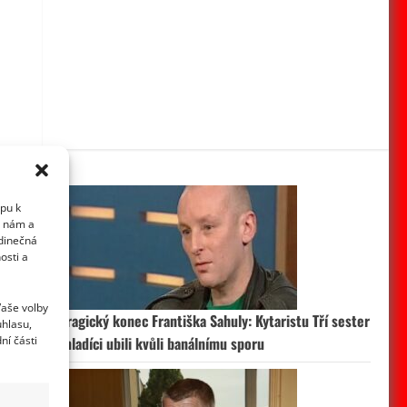
upu k
i nám a
edinečná
osti a
Vaše volby
Tragický konec Františka Sahuly: Kytaristu Tří sester
uhlasu,
ní části
mladíci ubili kvůli banálnímu sporu