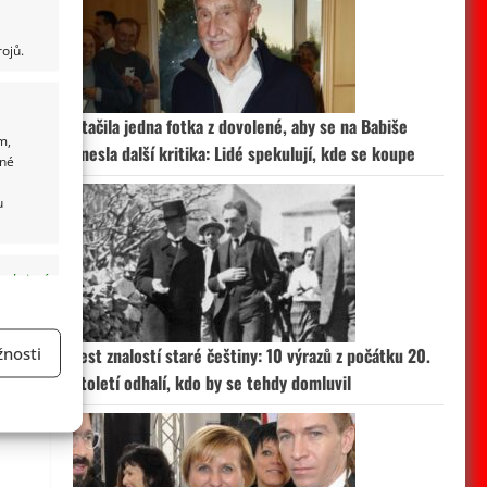
ojů.
Stačila jedna fotka z dovolené, aby se na Babiše
m,
snesla další kritika: Lidé spekulují, kde se koupe
ané
u
 aktivní
nosti
Test znalostí staré češtiny: 10 výrazů z počátku 20.
století odhalí, kdo by se tehdy domluvil
a