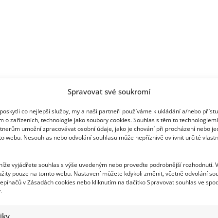
překvapení
Spravovat své soukromí
oskytli co nejlepší služby, my a naši partneři používáme k ukládání a/nebo příst
m o zařízeních, technologie jako soubory cookies. Souhlas s těmito technologiem
tnerům umožní zpracovávat osobní údaje, jako je chování při procházení nebo j
to webu. Nesouhlas nebo odvolání souhlasu může nepříznivě ovlivnit určité vlastn
 níže vyjádřete souhlas s výše uvedeným nebo proveďte podrobnější rozhodnutí. 
žity pouze na tomto webu. Nastavení můžete kdykoli změnit, včetně odvolání so
epínačů v Zásadách cookies nebo kliknutím na tlačítko Spravovat souhlas ve spod
.
tiky