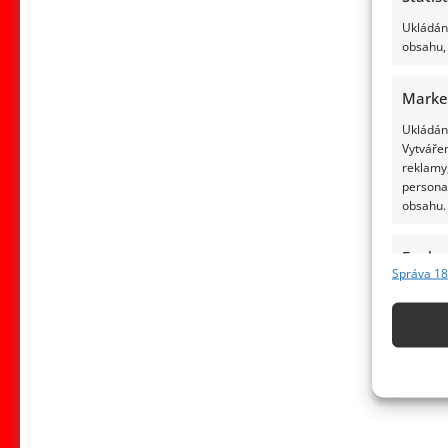
Ukládání
obsahu, 
Marke
Ukládání
Vytvářen
reklamy,
persona
obsahu.
Funkc
Správa 18
Přiřazov
Identifi
Použív
základ
Zajišt