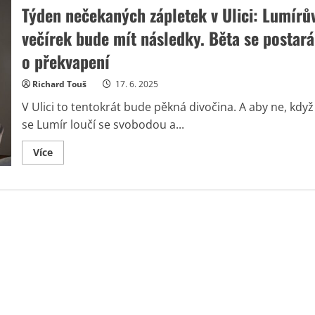
Týden nečekaných zápletek v Ulici: Lumírů
večírek bude mít následky. Běta se postará
o překvapení
Richard Touš
17. 6. 2025
V Ulici to tentokrát bude pěkná divočina. A aby ne, když
se Lumír loučí se svobodou a...
Read
Více
more
about
Týden
nečekaných
zápletek
v
Ulici:
Lumírův
večírek
bude
mít
následky.
Běta
se
postará
o