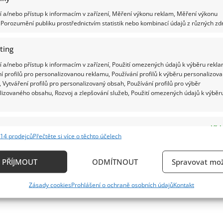
 a/nebo přístup k informacím v zařízení, Měření výkonu reklam, Měření výkonu
Porozumění publiku prostřednictvím statistik nebo kombinací údajů z různých zdr
ting
 a/nebo přístup k informacím v zařízení, Použití omezených údajů k výběru rekla
í profilů pro personalizovanou reklamu, Používání profilů k výběru personalizov
 Vytváření profilů pro personalizovaný obsah, Používání profilů pro výběr
lizovaného obsahu, Rozvoj a zlepšování služeb, Použití omezených údajů k výběr
e
Vždy
14 prodejců
Přečtěte si více o těchto účelech
ání a kombinování údajů z jiných zdrojů údajů, Propojení různých zařízení,
kace zařízení na základě automaticky přenášených informací.
PŘÍJMOUT
ODMÍTNOUT
Spravovat mož
ání přesných údajů o zeměpisné poloze, Identifikace zařízení n
Zásady cookies
Prohlášení o ochraně osobních údajů
Kontakt
ě aktivně vyžádaných informací.
ění bezpečnosti, předcházení a zjišťování podvodů a