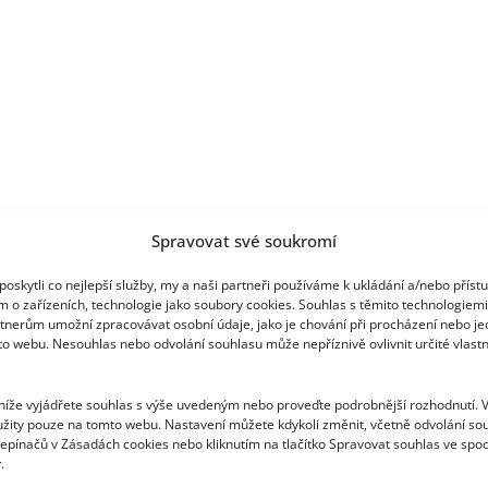
Spravovat své soukromí
oskytli co nejlepší služby, my a naši partneři používáme k ukládání a/nebo příst
m o zařízeních, technologie jako soubory cookies. Souhlas s těmito technologiem
tnerům umožní zpracovávat osobní údaje, jako je chování při procházení nebo j
to webu. Nesouhlas nebo odvolání souhlasu může nepříznivě ovlivnit určité vlastn
 níže vyjádřete souhlas s výše uvedeným nebo proveďte podrobnější rozhodnutí. 
žity pouze na tomto webu. Nastavení můžete kdykoli změnit, včetně odvolání so
epínačů v Zásadách cookies nebo kliknutím na tlačítko Spravovat souhlas ve spod
.