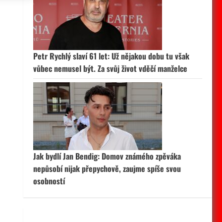
 aktivní
Petr Rychlý slaví 61 let: Už nějakou dobu tu však
vůbec nemusel být. Za svůj život vděčí manželce
Jak bydlí Jan Bendig: Domov známého zpěváka
nepůsobí nijak přepychově, zaujme spíše svou
osobností