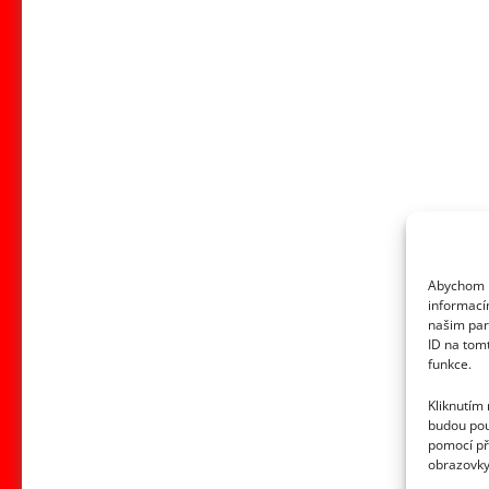
maminka
Karla
Gotta
celý
život
snila
o
vnoučatech:
Že
se
Abychom p
stala
informací
babičkou,
našim par
ID na tom
však
funkce.
nikdy
nezjistila
Kliknutím
budou pou
pomocí př
obrazovky