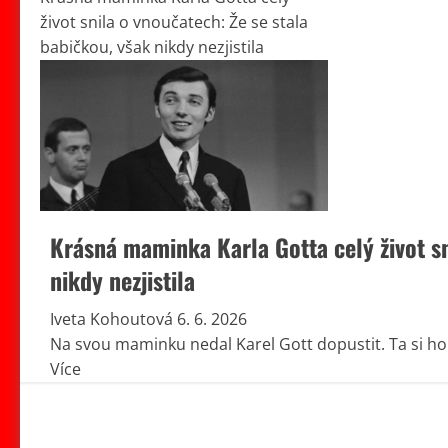
život snila o vnoučatech: Že se stala
babičkou, však nikdy nezjistila
Krásná maminka Karla Gotta celý život sn
nikdy nezjistila
Iveta Kohoutová
6. 6. 2026
Na svou maminku nedal Karel Gott dopustit. Ta si ho j
Read
Více
more
about
Krásná