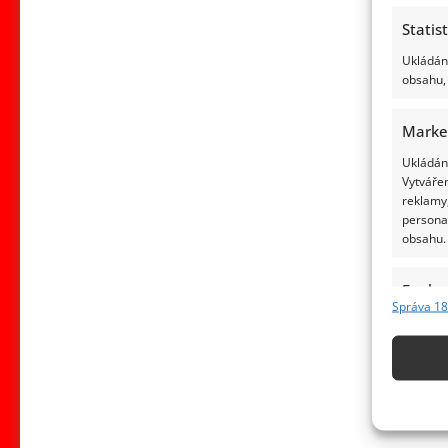
Statis
Ukládání
obsahu, 
Marke
Ukládání
Vytvářen
reklamy,
persona
obsahu.
Funkc
Správa 18
Přiřazov
Identifi
Použív
základ