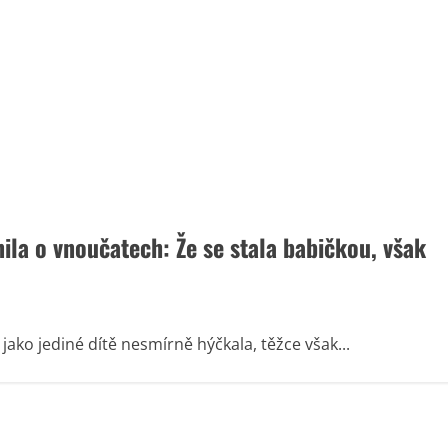
ila o vnoučatech: Že se stala babičkou, však
ako jediné dítě nesmírně hýčkala, těžce však...