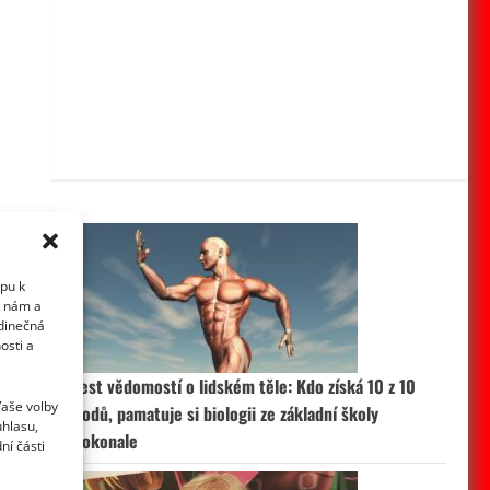
upu k
i nám a
edinečná
osti a
Test vědomostí o lidském těle: Kdo získá 10 z 10
Vaše volby
bodů, pamatuje si biologii ze základní školy
uhlasu,
dokonale
ní části