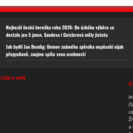
Nejhezčí česká herečka roku 2026: Do úzkého výběru se
dostalo jen 5 jmen. Sandeva i Geislerová měly jistotu
Jak bydlí Jan Bendig: Domov známého zpěváka nepůsobí nijak
přepychově, zaujme spíše svou osobností
Lidé a svět
O
In
čl
ce
Ži
a 