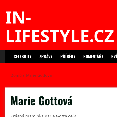
Skip
IN-
to
content
LIFESTYLE.CZ
CELEBRITY
ZPRÁVY
PŘÍBĚHY
KOMENTÁŘE
KV
Domů
Marie Gottová
Marie Gottová
Krásná maminka Karla Gotta celý