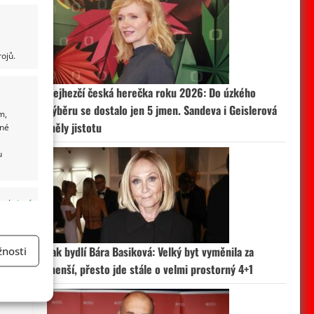
ojů.
Nejhezčí česká herečka roku 2026: Do úzkého
výběru se dostalo jen 5 jmen. Sandeva i Geislerová
m,
měly jistotu
ané
u
 aktivní
Jak bydlí Bára Basiková: Velký byt vyměnila za
nosti
menší, přesto jde stále o velmi prostorný 4+1
a