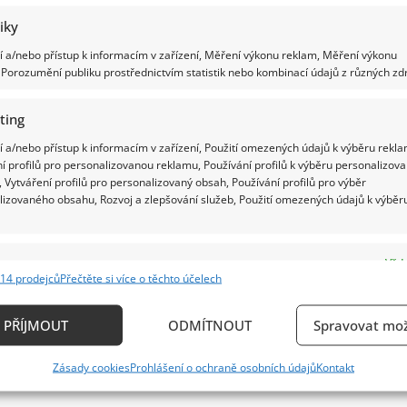
tiky
 a/nebo přístup k informacím v zařízení, Měření výkonu reklam, Měření výkonu
Porozumění publiku prostřednictvím statistik nebo kombinací údajů z různých zdr
ting
 a/nebo přístup k informacím v zařízení, Použití omezených údajů k výběru rekla
í profilů pro personalizovanou reklamu, Používání profilů k výběru personalizov
 Vytváření profilů pro personalizovaný obsah, Používání profilů pro výběr
lizovaného obsahu, Rozvoj a zlepšování služeb, Použití omezených údajů k výběr
e
Vždy
14 prodejců
Přečtěte si více o těchto účelech
ání a kombinování údajů z jiných zdrojů údajů, Propojení různých zařízení,
kace zařízení na základě automaticky přenášených informací.
PŘÍJMOUT
ODMÍTNOUT
Spravovat mož
ání přesných údajů o zeměpisné poloze, Identifikace zařízení n
Zásady cookies
Prohlášení o ochraně osobních údajů
Kontakt
ě aktivně vyžádaných informací.