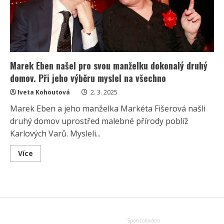
poté
jí
život
změnila
těžká
nemoc
Marek Eben našel pro svou manželku dokonalý druhý
domov. Při jeho výběru myslel na všechno
Iveta Kohoutová
2. 3. 2025
Marek Eben a jeho manželka Markéta Fišerová našli
druhý domov uprostřed malebné přírody poblíž
Karlových Varů. Mysleli...
Read
Více
more
about
Marek
Eben
našel
pro
svou
manželku
dokonalý
druhý