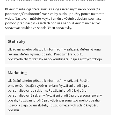
Kliknutím níže vyjádřete souhlas s výše uvedeným nebo proveďte
podrobnější rozhodnutí. Vaše volby budou použity pouze na tomto
webu. Nastavení můžete kdykoli změnit, včetně odvolání souhlasu,
pomocí přepínačů v Zásadách cookies nebo kliknutím na tlačítko
Spravovat souhlas ve spodní části obrazovky.
Statistiky
Ukládání a/nebo přístup k informacím v zařízení, Měření výkonu
reklam, Měření výkonu obsahu, Porozumění publiku
prostřednictvím statistik nebo kombinací údajů z různých zdrojů.
Marketing
Ukládání a/nebo přístup k informacím v zařízení, Použití
omezených údajů k výběru reklam, Vytváření profilů pro
personalizovanou reklamu, Používání profilů k výběru
personalizované reklamy, Vytváření profilů pro personalizovaný
Petr Rychlý slaví 61 let: Už nějakou dobu tu však vůbec
obsah, Používání profilů pro výběr personalizovaného obsahu,
nemusel být. Za svůj život vděčí manželce
Rozvoj a zlepšování služeb, Použití omezených údajů k výběru
obsahu.