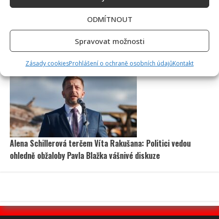
ODMÍTNOUT
Spravovat možnosti
Retro kvíz o socialistických dobrotách: Starší ročníky si
budou pamatovat 10/10
Zásady cookies
Prohlášení o ochraně osobních údajů
Kontakt
Alena Schillerová terčem Víta Rakušana: Politici vedou
ohledně obžaloby Pavla Blažka vášnivé diskuze