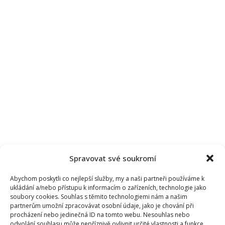
domov.
Při
jeho
výběru
myslel
na
všechno
Spravovat své soukromí
Abychom poskytli co nejlepší služby, my a naši partneři používáme k
ukládání a/nebo přístupu k informacím o zařízeních, technologie jako
soubory cookies. Souhlas s těmito technologiemi nám a našim
partnerům umožní zpracovávat osobní údaje, jako je chování při
procházení nebo jedinečná ID na tomto webu. Nesouhlas nebo
odvolání souhlasu může nepříznivě ovlivnit určité vlastnosti a funkce.