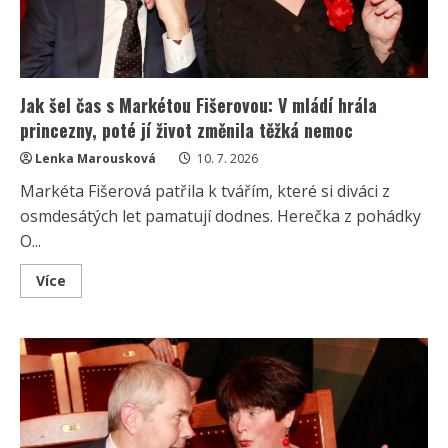
Jak šel čas s Markétou Fišerovou: V mládí hrála
princezny, poté jí život změnila těžká nemoc
Lenka Marousková
10. 7. 2026
Markéta Fišerová patřila k tvářím, které si diváci z
osmdesátých let pamatují dodnes. Herečka z pohádky
O...
Read
Více
more
about
Jak
šel
čas
s
Markétou
Fišerovou:
V
mládí
hrála
princezny,