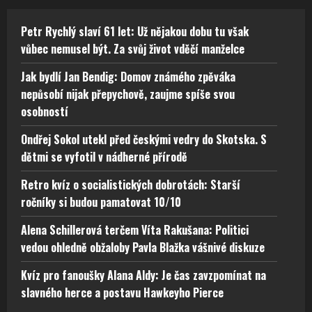
Petr Rychlý slaví 61 let: Už nějakou dobu tu však
vůbec nemusel být. Za svůj život vděčí manželce
Jak bydlí Jan Bendig: Domov známého zpěváka
nepůsobí nijak přepychově, zaujme spíše svou
osobností
Ondřej Sokol utekl před českými vedry do Skotska. S
dětmi se vyfotil v nádherné přírodě
Retro kvíz o socialistických dobrotách: Starší
ročníky si budou pamatovat 10/10
Alena Schillerová terčem Víta Rakušana: Politici
vedou ohledně obžaloby Pavla Blažka vášnivé diskuze
Kvíz pro fanoušky Alana Aldy: Je čas zavzpomínat na
slavného herce a postavu Hawkeyho Pierce