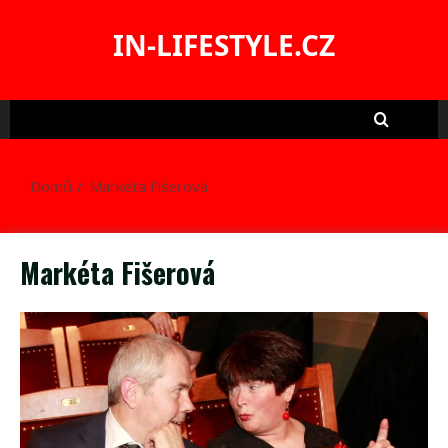
Skip
to
IN-LIFESTYLE.CZ
content
Domů
Markéta Fišerová
Markéta Fišerová