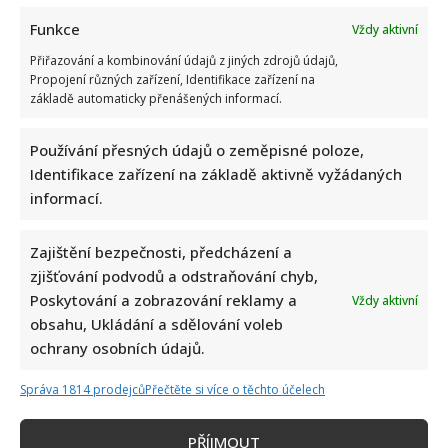
Funkce
Vždy aktivní
Přiřazování a kombinování údajů z jiných zdrojů údajů,
Propojení různých zařízení, Identifikace zařízení na
základě automaticky přenášených informací.
Jak bydlí Jan Bendig: Domov známého zpěváka nepůsobí
nijak přepychově, zaujme spíše svou osobností
Používání přesných údajů o zeměpisné poloze,
Identifikace zařízení na základě aktivně vyžádaných
informací.
Zajištění bezpečnosti, předcházení a
zjišťování podvodů a odstraňování chyb,
Poskytování a zobrazování reklamy a
Vždy aktivní
obsahu, Ukládání a sdělování voleb
Ondřej Sokol utekl před českými vedry do Skotska. S dětmi
ochrany osobních údajů.
se vyfotil v nádherné přírodě
Správa 1814 prodejců
Přečtěte si více o těchto účelech
PŘÍJMOUT