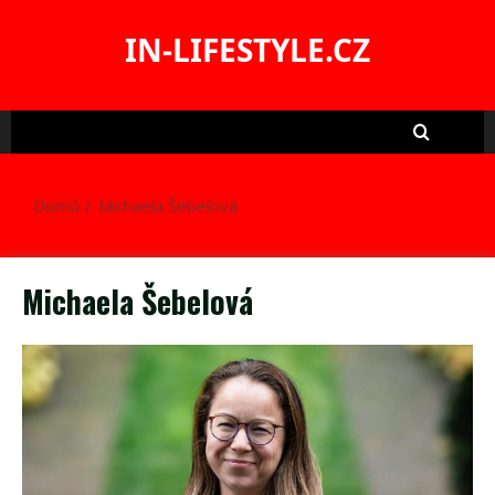
Skip
to
IN-LIFESTYLE.CZ
content
Domů
Michaela Šebelová
Michaela Šebelová