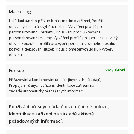
Marketing
Ukládání a/nebo přístup k informacím v zařízení, Použití
omezených údajů k výběru reklam, Vytváření profilů pro
Petr Fiala poslal pozdrav z dovolené v Itálii: Fotka s
personalizovanou reklamu, Používání profilů k výběru
personalizované reklamy, Vytváření profilů pro personalizovaný
manželkou potěšila všechny fanoušky
obsah, Používání profilů pro výběr personalizovaného obsahu,
Rozvoj a zlepšování služeb, Použití omezených údajů k výběru
obsahu.
Funkce
Vždy aktivní
Přiřazování a kombinování údajů z jiných zdrojů údajů,
Propojení různých zařízení, Identifikace zařízení na
základě automaticky přenášených informací.
Velký test z českých přísloví: Jen opravdoví znalci zvládnou
správně doplnit 10/10 bez chyby
Používání přesných údajů o zeměpisné poloze,
Identifikace zařízení na základě aktivně
požadovaných informací.