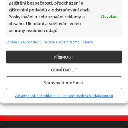
Zajištění bezpečnosti, předcházení a
zjišťování podvodů a odstraňování chyb,
Poskytování a zobrazování reklamy a
Vždy aktivní
Bydlení Michala Davida ve středomořském stylu: V pražské
obsahu, Ukládání a sdělování voleb
vile ma k dispozici i bazén a vnitřní atrium
ochrany osobních údajů.
Správa 1808 prodejců
Přečtěte si více o těchto účelech
PŘÍJMOUT
ODMÍTNOUT
Fotokvíz o českých hercích: 10 fotografií prověří, kdo zná
Spravovat možnosti
slavné tváře domácího filmu opravdu dokonale
Zásady cookies
Prohlášení o ochraně osobních údajů
Kontakt