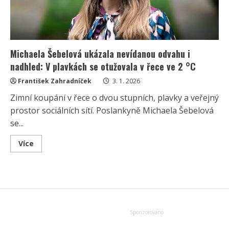
Michaela Šebelová ukázala nevídanou odvahu i
nadhled: V plavkách se otužovala v řece ve 2 °C
František Zahradníček
3. 1. 2026
Zimní koupání v řece o dvou stupních, plavky a veřejný
prostor sociálních sítí. Poslankyně Michaela Šebelová
se...
Read
Více
more
about
Michaela
Šebelová
ukázala
nevídanou
odvahu
i
nadhled:
V
plavkách
se