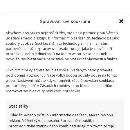
Spravovat své soukromí
Abychom poskytli co nejlepší služby, my a naši partneři používáme k
ukládání a/nebo přístupu k informacím o zařízeních, technologie jako
soubory cookies. Souhlas s těmito technologiemi nám a našim
partnerům umožní zpracovávat osobní údaje, jako je chování při
procházení nebo jedinečná ID na tomto webu. Nesouhlas nebo
odvolání souhlasu může nepříznivě ovlivnit určité vlastnosti a funkce.
Kliknutím níže vyjádřete souhlas s výše uvedeným nebo proveďte
podrobnější rozhodnutí. Vaše volby budou použity pouze na tomto
webu. Nastavení můžete kdykoli změnit, včetně odvolání souhlasu,
pomocí přepínačů v Zásadách cookies nebo kliknutím na tlačítko
Spravovat souhlas ve spodní části obrazovky.
Kvíz pro milovníky češtiny: 10 otázek na slovní zásobu
Statistiky
odhalí, kdo patří mezi jazykové experty
Ukládání a/nebo přístup k informacím v zařízení, Měření výkonu
reklam, Měření výkonu obsahu, Porozumění publiku
prostřednictvím statistik nebo kombinací údajů z různých zdrojů.