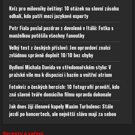
Kvíz pro milovníky češtiny: 10 otázek na slovní zásobu
odhalí, kdo patří mezi jazykové experty
Petr Fiala poslal pozdrav z dovolené v Itálii: Fotka s
manželkou potěšila všechny fanoušky
Velký test z českých přísloví: Jen opravdoví znalci
zvládnou správně doplnit 10/10 bez chyby
Bydlení Michala Davida ve středomořském stylu: V
pražské vile ma k dispozici i bazén a vnitřní atrium
Fotokvíz o českých hercích: 10 fotografií prověří, kdo
zná slavné tváře domácího filmu opravdu dokonale
Jak dnes žijí členové kapely Maxim Turbulenc: Stále
jezdí po koncertech, ale největší slávu mají za sebou
Recepty a vaření