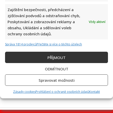
Zajištění bezpečnosti, předcházení a
zjišťování podvodů a odstraňování chyb,
Poskytování a zobrazování reklamy a
Vždy aktivní
Jiří Dvořák o svém výjezdu na Ukrajinu, kde viděl samé hrůzy:
obsahu, Ukládání a sdělování voleb
Češi si prý neváží toho, co mají
ochrany osobních údajů.
Správa 1814 prodejců
Přečtěte si více o těchto účelech
PŘÍJMOUT
ODMÍTNOUT
Bolestivý moment Ivy Pazderkové na dovolené: Její video
Spravovat možnosti
rozesmálo i vzbudilo velký obdiv
Zásady cookies
Prohlášení o ochraně osobních údajů
Kontakt