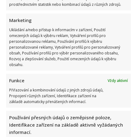
prostřednictvím statistik nebo kombinací údajů z různých zdrojů.
Marketing
Ukládání a/nebo přístup k informacím v zařízení, Použití
omezených údajů k výběru reklam, Vytváření profilů pro
personalizovanou reklamu, Používání profilů k výběru
Vtip na adresu Tomia Okamury nepadl na úrodnou půdu:
personalizované reklamy, Vytváření profilů pro personalizovaný
Předseda Sněmovny ho nepochopil a akorát se ztrapnil
obsah, Používání profilů pro výběr personalizovaného obsahu,
Rozvoj a zlepšování služeb, Použití omezených údajů k výběru
obsahu.
Funkce
Vždy aktivní
Přiřazování a kombinování údajů z jiných zdrojů údajů,
Propojení různých zařízení, Identifikace zařízení na
základě automaticky přenášených informací.
Test znalostí pro Husákovy děti: 10 otázek o životě za
normalizace ukáže, kdo má dobrou paměť
Používání přesných údajů o zeměpisné poloze,
Identifikace zařízení na základě aktivně vyžádaných
informací.