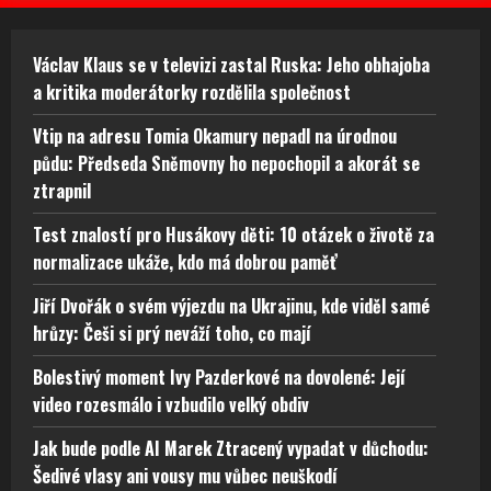
Václav Klaus se v televizi zastal Ruska: Jeho obhajoba
a kritika moderátorky rozdělila společnost
Vtip na adresu Tomia Okamury nepadl na úrodnou
půdu: Předseda Sněmovny ho nepochopil a akorát se
ztrapnil
Test znalostí pro Husákovy děti: 10 otázek o životě za
normalizace ukáže, kdo má dobrou paměť
Jiří Dvořák o svém výjezdu na Ukrajinu, kde viděl samé
hrůzy: Češi si prý neváží toho, co mají
Bolestivý moment Ivy Pazderkové na dovolené: Její
video rozesmálo i vzbudilo velký obdiv
Jak bude podle AI Marek Ztracený vypadat v důchodu:
Šedivé vlasy ani vousy mu vůbec neuškodí