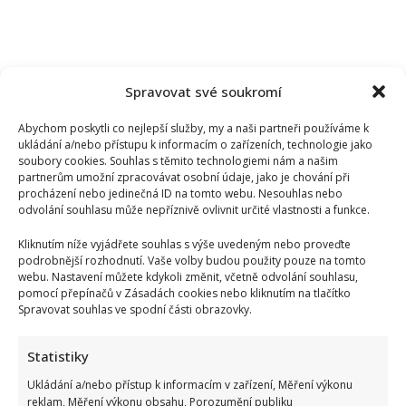
Spravovat své soukromí
Abychom poskytli co nejlepší služby, my a naši partneři používáme k
ukládání a/nebo přístupu k informacím o zařízeních, technologie jako
soubory cookies. Souhlas s těmito technologiemi nám a našim
partnerům umožní zpracovávat osobní údaje, jako je chování při
procházení nebo jedinečná ID na tomto webu. Nesouhlas nebo
odvolání souhlasu může nepříznivě ovlivnit určité vlastnosti a funkce.
Kliknutím níže vyjádřete souhlas s výše uvedeným nebo proveďte
podrobnější rozhodnutí. Vaše volby budou použity pouze na tomto
webu. Nastavení můžete kdykoli změnit, včetně odvolání souhlasu,
pomocí přepínačů v Zásadách cookies nebo kliknutím na tlačítko
Spravovat souhlas ve spodní části obrazovky.
Václav Klaus se v televizi zastal Ruska: Jeho obhajoba a
Statistiky
kritika moderátorky rozdělila společnost
Ukládání a/nebo přístup k informacím v zařízení, Měření výkonu
reklam, Měření výkonu obsahu, Porozumění publiku