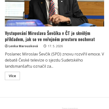
Vystupování Miroslava Ševčíka v ČT je skvělým
příkladem, jak se ve veřejném prostoru nechovat
Lenka Marousková
17. 5. 2026
Poslanec Miroslav Ševčík (SPD) znovu rozvířil emoce. V
debatě České televize o sjezdu Sudetského
landsmanšaftu označil za...
Read
Více
more
about
Vystupování
Miroslava
Ševčíka
v
ČT
je
skvělým