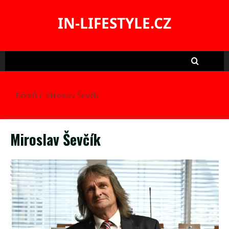
Skip
to
IN-LIFESTYLE.CZ
content
Domů
Miroslav Ševčík
Miroslav Ševčík