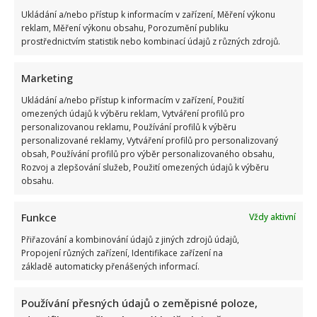
Ukládání a/nebo přístup k informacím v zařízení, Měření výkonu
reklam, Měření výkonu obsahu, Porozumění publiku
prostřednictvím statistik nebo kombinací údajů z různých zdrojů.
Marketing
Marek Ztracený zrušil velkolepé finále svého koncertu na
Ukládání a/nebo přístup k informacím v zařízení, Použití
Letné
omezených údajů k výběru reklam, Vytváření profilů pro
personalizovanou reklamu, Používání profilů k výběru
personalizované reklamy, Vytváření profilů pro personalizovaný
obsah, Používání profilů pro výběr personalizovaného obsahu,
Rozvoj a zlepšování služeb, Použití omezených údajů k výběru
obsahu.
Funkce
Vždy aktivní
Test znalostí o československých pohádkách: Bez chyby
Přiřazování a kombinování údajů z jiných zdrojů údajů,
projde málokdo, pamětníci by ale měli dát alespoň 8/10
Propojení různých zařízení, Identifikace zařízení na
základě automaticky přenášených informací.
Používání přesných údajů o zeměpisné poloze,