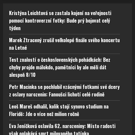
Kristýna Leichtová se zastala kojení na veřejnosti
pomocí kontroverzní fotky: Bude prý bojovat celý
týden
Marek Ztracený zrušil velkolepé finále svého koncertu
na Letné
Test znalostí o československých pohádkách: Bez
chyby projde málokdo, pamětníci by ale měli dát
alespoň 8/10
Petr Macinka se pochlubil vzácnými fotkami své dcery
z oslavy narozenin: Fanoušci lichotí celé rodině
Leoš Mareš odhalil, kolik stojí synovo studium na
Floridě: Jde o více než milion ročně
Eva Jeníčková oslavila 62. narozeniny: Místo radosti
však oplakává smrt milovaného tatínka