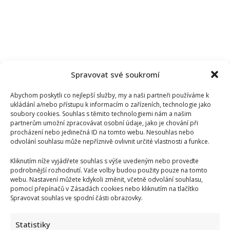
Spravovat své soukromí
Abychom poskytli co nejlepší služby, my a naši partneři používáme k
ukládání a/nebo přístupu k informacím o zařízeních, technologie jako
soubory cookies. Souhlas s těmito technologiemi nám a našim
partnerům umožní zpracovávat osobní údaje, jako je chování při
procházení nebo jedinečná ID na tomto webu. Nesouhlas nebo
odvolání souhlasu může nepříznivě ovlivnit určité vlastnosti a funkce.
Kliknutím níže vyjádřete souhlas s výše uvedeným nebo proveďte
podrobnější rozhodnutí. Vaše volby budou použity pouze na tomto
webu. Nastavení můžete kdykoli změnit, včetně odvolání souhlasu,
Kristýna Leichtová se zastala kojení na veřejnosti pomocí
pomocí přepínačů v Zásadách cookies nebo kliknutím na tlačítko
kontroverzní fotky: Bude prý bojovat celý týden
Spravovat souhlas ve spodní části obrazovky.
Statistiky