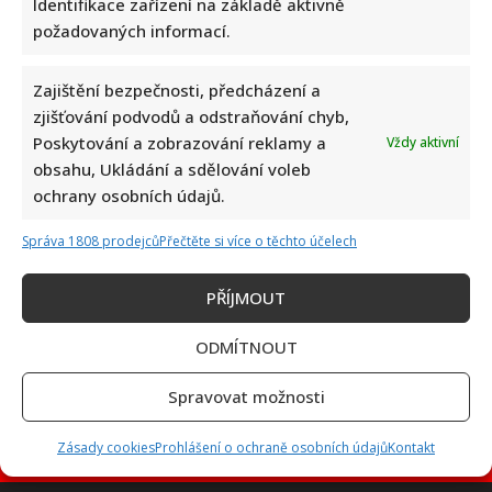
Identifikace zařízení na základě aktivně
požadovaných informací.
Zajištění bezpečnosti, předcházení a
Petr Macinka se pochlubil vzácnými fotkami své dcery z
zjišťování podvodů a odstraňování chyb,
oslavy narozenin: Fanoušci lichotí celé rodině
Poskytování a zobrazování reklamy a
Vždy aktivní
obsahu, Ukládání a sdělování voleb
ochrany osobních údajů.
Správa 1808 prodejců
Přečtěte si více o těchto účelech
PŘÍJMOUT
Leoš Mareš odhalil, kolik stojí synovo studium na Floridě:
Jde o více než milion ročně
ODMÍTNOUT
Spravovat možnosti
Zásady cookies
Prohlášení o ochraně osobních údajů
Kontakt