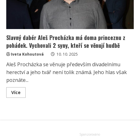
Slavný dabér Aleš Procházka má doma princeznu z
pohádek. Vychovali 2 syny, kteří se věnují hudbě
Iveta Kohoutová
10. 10. 2025
Aleš Procházka se věnuje především divadelnímu
herectví a jeho tvář není tolik známá. Jeho hlas však
poznáte...
Read
Více
more
about
Slavný
dabér
Aleš
Procházka
má
doma
princeznu
z