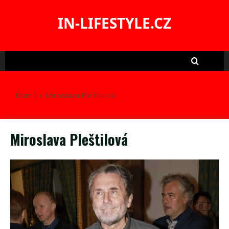
Skip
to
IN-LIFESTYLE.CZ
content
Domů
Miroslava Pleštilová
Miroslava Pleštilová