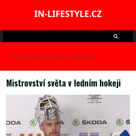
Skip
to
IN-LIFESTYLE.CZ
content
Domů
Mistrovství světa v ledním hokeji
Mistrovství světa v ledním hokeji