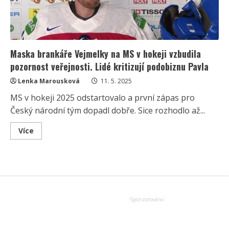
Maska brankáře Vejmelky na MS v hokeji vzbudila
pozornost veřejnosti. Lidé kritizují podobiznu Pavla
Lenka Marousková
11. 5. 2025
MS v hokeji 2025 odstartovalo a první zápas pro
Český národní tým dopadl dobře. Sice rozhodlo až...
Read
Více
more
about
Maska
brankáře
Vejmelky
na
MS
v
hokeji
vzbudila
pozornost
veřejnosti.
Lidé