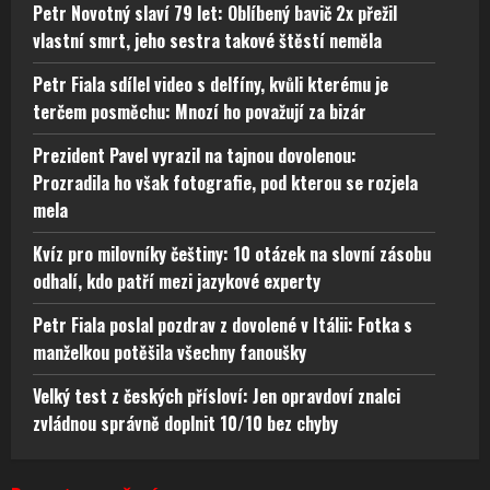
Petr Novotný slaví 79 let: Oblíbený bavič 2x přežil
vlastní smrt, jeho sestra takové štěstí neměla
Petr Fiala sdílel video s delfíny, kvůli kterému je
terčem posměchu: Mnozí ho považují za bizár
Prezident Pavel vyrazil na tajnou dovolenou:
Prozradila ho však fotografie, pod kterou se rozjela
mela
Kvíz pro milovníky češtiny: 10 otázek na slovní zásobu
odhalí, kdo patří mezi jazykové experty
Petr Fiala poslal pozdrav z dovolené v Itálii: Fotka s
manželkou potěšila všechny fanoušky
Velký test z českých přísloví: Jen opravdoví znalci
zvládnou správně doplnit 10/10 bez chyby