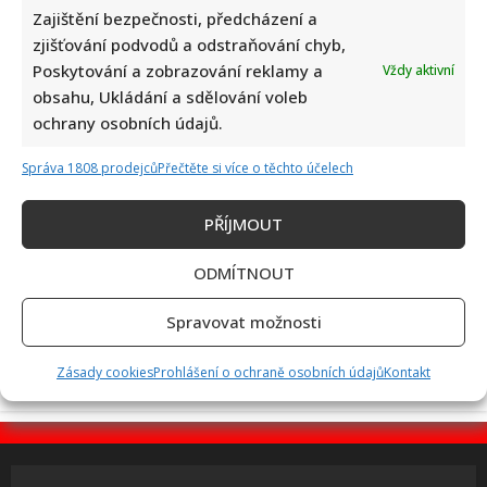
Zajištění bezpečnosti, předcházení a
zjišťování podvodů a odstraňování chyb,
Kvíz pro milovníky češtiny: 10 otázek na slovní zásobu
Poskytování a zobrazování reklamy a
Vždy aktivní
odhalí, kdo patří mezi jazykové experty
obsahu, Ukládání a sdělování voleb
ochrany osobních údajů.
Správa 1808 prodejců
Přečtěte si více o těchto účelech
PŘÍJMOUT
ODMÍTNOUT
Petr Fiala poslal pozdrav z dovolené v Itálii: Fotka s
manželkou potěšila všechny fanoušky
Spravovat možnosti
Zásady cookies
Prohlášení o ochraně osobních údajů
Kontakt