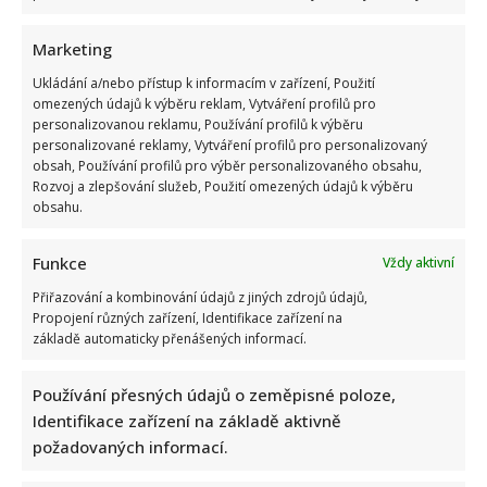
Marketing
Ukládání a/nebo přístup k informacím v zařízení, Použití
Petr Fiala sdílel video s delfíny, kvůli kterému je terčem
omezených údajů k výběru reklam, Vytváření profilů pro
personalizovanou reklamu, Používání profilů k výběru
posměchu: Mnozí ho považují za bizár
personalizované reklamy, Vytváření profilů pro personalizovaný
obsah, Používání profilů pro výběr personalizovaného obsahu,
Rozvoj a zlepšování služeb, Použití omezených údajů k výběru
obsahu.
Funkce
Vždy aktivní
Přiřazování a kombinování údajů z jiných zdrojů údajů,
Prezident Pavel vyrazil na tajnou dovolenou: Prozradila ho
Propojení různých zařízení, Identifikace zařízení na
základě automaticky přenášených informací.
však fotografie, pod kterou se rozjela mela
Používání přesných údajů o zeměpisné poloze,
Identifikace zařízení na základě aktivně
požadovaných informací.