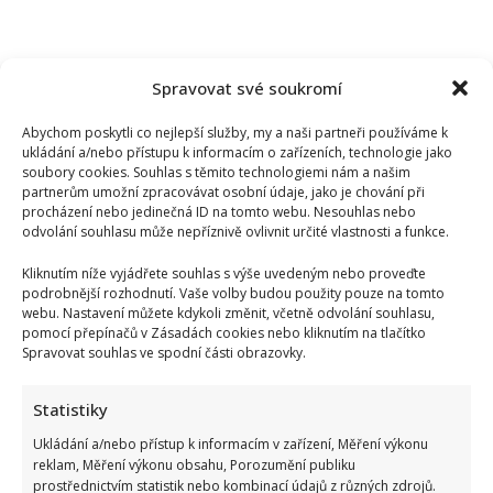
Spravovat své soukromí
Abychom poskytli co nejlepší služby, my a naši partneři používáme k
ukládání a/nebo přístupu k informacím o zařízeních, technologie jako
soubory cookies. Souhlas s těmito technologiemi nám a našim
partnerům umožní zpracovávat osobní údaje, jako je chování při
procházení nebo jedinečná ID na tomto webu. Nesouhlas nebo
odvolání souhlasu může nepříznivě ovlivnit určité vlastnosti a funkce.
Kliknutím níže vyjádřete souhlas s výše uvedeným nebo proveďte
podrobnější rozhodnutí. Vaše volby budou použity pouze na tomto
webu. Nastavení můžete kdykoli změnit, včetně odvolání souhlasu,
pomocí přepínačů v Zásadách cookies nebo kliknutím na tlačítko
Spravovat souhlas ve spodní části obrazovky.
Petr Novotný slaví 79 let: Oblíbený bavič 2x přežil vlastní
smrt, jeho sestra takové štěstí neměla
Statistiky
Ukládání a/nebo přístup k informacím v zařízení, Měření výkonu
reklam, Měření výkonu obsahu, Porozumění publiku
prostřednictvím statistik nebo kombinací údajů z různých zdrojů.