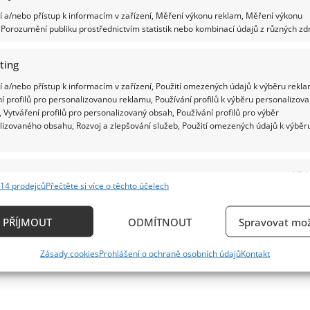
 a/nebo přístup k informacím v zařízení, Měření výkonu reklam, Měření výkonu
Porozumění publiku prostřednictvím statistik nebo kombinací údajů z různých zdr
ting
 a/nebo přístup k informacím v zařízení, Použití omezených údajů k výběru rekla
í profilů pro personalizovanou reklamu, Používání profilů k výběru personalizov
 Vytváření profilů pro personalizovaný obsah, Používání profilů pro výběr
lizovaného obsahu, Rozvoj a zlepšování služeb, Použití omezených údajů k výběr
e
Vždy
14 prodejců
Přečtěte si více o těchto účelech
ání a kombinování údajů z jiných zdrojů údajů, Propojení různých zařízení,
kace zařízení na základě automaticky přenášených informací.
PŘÍJMOUT
ODMÍTNOUT
Spravovat mož
ání přesných údajů o zeměpisné poloze, Identifikace zařízení n
Zásady cookies
Prohlášení o ochraně osobních údajů
Kontakt
ě aktivně vyžádaných informací.
ění bezpečnosti, předcházení a zjišťování podvodů a