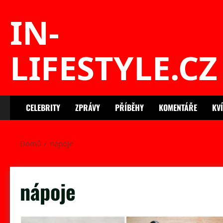
Skip
IN-
to
content
LIFESTYLE.CZ
CELEBRITY
ZPRÁVY
PŘÍBĚHY
KOMENTÁŘE
KV
Domů
nápoje
nápoje