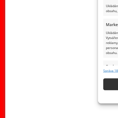
Ukládání
obsahu, 
Marke
Ukládání
Vytvářen
reklamy,
persona
obsahu.
Funkc
Správa 18
Přiřazov
Identifi
Použív
základ
Zajišt