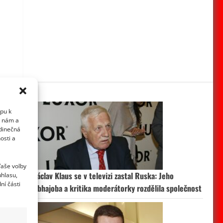
upu k
i nám a
edinečná
osti a
Vaše volby
Václav Klaus se v televizi zastal Ruska: Jeho
uhlasu,
ní části
obhajoba a kritika moderátorky rozdělila společnost