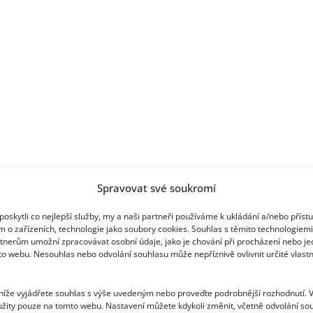
Spravovat své soukromí
oskytli co nejlepší služby, my a naši partneři používáme k ukládání a/nebo příst
m o zařízeních, technologie jako soubory cookies. Souhlas s těmito technologiem
tnerům umožní zpracovávat osobní údaje, jako je chování při procházení nebo j
to webu. Nesouhlas nebo odvolání souhlasu může nepříznivě ovlivnit určité vlastn
 níže vyjádřete souhlas s výše uvedeným nebo proveďte podrobnější rozhodnutí. 
žity pouze na tomto webu. Nastavení můžete kdykoli změnit, včetně odvolání so