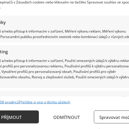
epínačů v Zásadách cookies nebo kliknutím na tlačítko Spravovat souhlas ve spod
.
tiky
 a/nebo přístup k informacím v zařízení, Měření výkonu reklam, Měření výkonu
Porozumění publiku prostřednictvím statistik nebo kombinací údajů z různých zdr
ting
 a/nebo přístup k informacím v zařízení, Použití omezených údajů k výběru rekla
í profilů pro personalizovanou reklamu, Používání profilů k výběru personalizov
 Vytváření profilů pro personalizovaný obsah, Používání profilů pro výběr
lizovaného obsahu, Rozvoj a zlepšování služeb, Použití omezených údajů k výběr
e
Vždy
08 prodejců
Přečtěte si více o těchto účelech
ání a kombinování údajů z jiných zdrojů údajů, Propojení různých zařízení,
kace zařízení na základě automaticky přenášených informací.
PŘÍJMOUT
ODMÍTNOUT
Spravovat mož
ání přesných údajů o zeměpisné poloze, Identifikace zařízení n