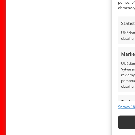
pomocí př
obrazovky
Statis
Ukládání
obsahu, 
Marke
Ukládání
Vytvářen
reklamy,
persona
obsahu.
Funkc
Správa 18
Přiřazov
Identifi
Použív