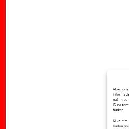
Abychom p
informací
našim par
ID na tom
funkce.
Kliknutím
budou pou