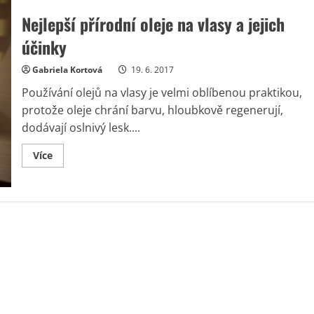
Nejlepší přírodní oleje na vlasy a jejich
účinky
Gabriela Kortová
19. 6. 2017
Používání olejů na vlasy je velmi oblíbenou praktikou,
protože oleje chrání barvu, hloubkově regenerují,
dodávají oslnivý lesk....
Read
Více
more
about
Nejlepší
přírodní
oleje
na
vlasy
a
jejich
účinky