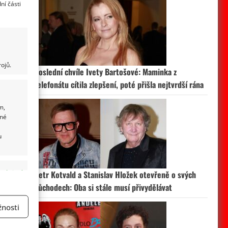
ní části
ojů.
Poslední chvíle Ivety Bartošové: Maminka z
telefonátu cítila zlepšení, poté přišla nejtvrdší rána
m,
ané
u
 aktivní
Petr Kotvald a Stanislav Hložek otevřeně o svých
důchodech: Oba si stále musí přivydělávat
nosti
a