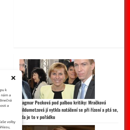
upu k
i nám a
edinečná
Dagmar Pecková pod palbou kritiky: Mračková
osti a
Vildumetzová jí vytkla natáčení se při řízení a ptá se,
zda je to v pořádku
Vaše volby
uhlasu,