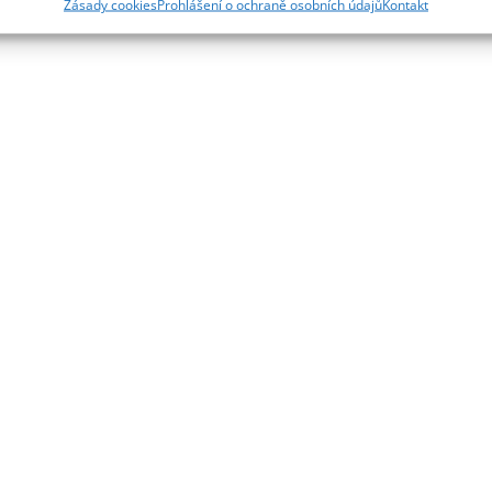
Zásady cookies
Prohlášení o ochraně osobních údajů
Kontakt
ě aktivně požadovaných informací.
ění bezpečnosti, předcházení a zjišťování podvodů a
ňování chyb, Poskytování a zobrazování reklamy a
Vždy
, Ukládání a sdělování voleb ochrany osobních údajů.