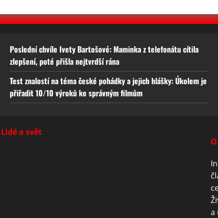
Poslední chvíle Ivety Bartošové: Maminka z telefonátu cítila
zlepšení, poté přišla nejtvrdší rána
Test znalostí na téma české pohádky a jejich hlášky: Úkolem je
přiřadit 10/10 výroků ke správným filmům
Lidé a svět
O
In
čl
ce
Ži
a 