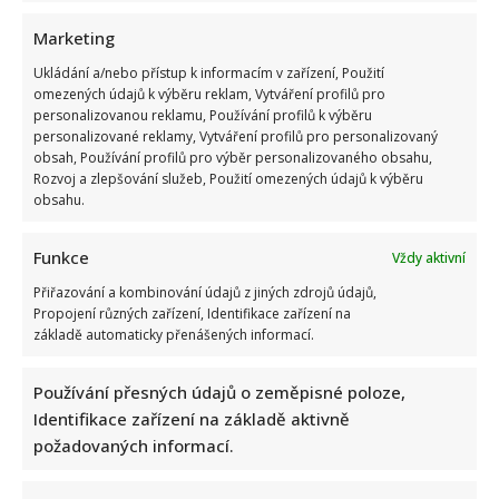
Marketing
Ukládání a/nebo přístup k informacím v zařízení, Použití
omezených údajů k výběru reklam, Vytváření profilů pro
personalizovanou reklamu, Používání profilů k výběru
Jak dnes žijí členové kapely Maxim Turbulenc: Stále jezdí po
personalizované reklamy, Vytváření profilů pro personalizovaný
koncertech, ale největší slávu mají za sebou
obsah, Používání profilů pro výběr personalizovaného obsahu,
Rozvoj a zlepšování služeb, Použití omezených údajů k výběru
obsahu.
Funkce
Vždy aktivní
Přiřazování a kombinování údajů z jiných zdrojů údajů,
Propojení různých zařízení, Identifikace zařízení na
základě automaticky přenášených informací.
Eva Holubová rozjela s dcerou nový podcast: „Radši budu
zastydlá puberťačka než zaprděná důchodkyně“
Používání přesných údajů o zeměpisné poloze,
Identifikace zařízení na základě aktivně
požadovaných informací.