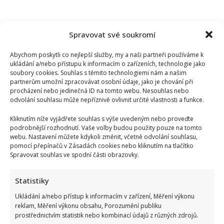
Spravovat své soukromí
Abychom poskytli co nejlepší služby, my a naši partneři používáme k
ukládání a/nebo přístupu k informacím o zařízeních, technologie jako
soubory cookies. Souhlas s těmito technologiemi nám a našim
partnerům umožní zpracovávat osobní údaje, jako je chování při
procházení nebo jedinečná ID na tomto webu. Nesouhlas nebo
odvolání souhlasu může nepříznivě ovlivnit určité vlastnosti a funkce.
Kliknutím níže vyjádřete souhlas s výše uvedeným nebo proveďte
podrobnější rozhodnutí. Vaše volby budou použity pouze na tomto
webu. Nastavení můžete kdykoli změnit, včetně odvolání souhlasu,
pomocí přepínačů v Zásadách cookies nebo kliknutím na tlačítko
Spravovat souhlas ve spodní části obrazovky.
Fotokvíz o českých hercích: 10 fotografií prověří, kdo zná
Statistiky
slavné tváře domácího filmu opravdu dokonale
Ukládání a/nebo přístup k informacím v zařízení, Měření výkonu
reklam, Měření výkonu obsahu, Porozumění publiku
prostřednictvím statistik nebo kombinací údajů z různých zdrojů.