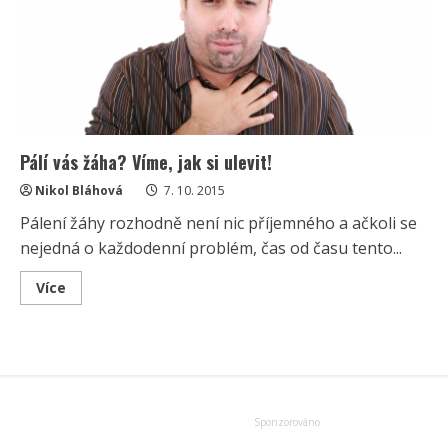
Pálí vás žáha? Víme, jak si ulevit!
Nikol Bláhová
7. 10. 2015
Pálení žáhy rozhodně není nic příjemného a ačkoli se
nejedná o každodenní problém, čas od času tento...
Read
Více
more
about
Pálí
vás
žáha?
Víme,
jak
si
ulevit!