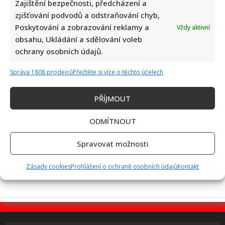
Zajištění bezpečnosti, předcházení a
zjišťování podvodů a odstraňování chyb,
Poskytování a zobrazování reklamy a
Vždy aktivní
50 let od nehody Nikiho Laudy: Z hořícího Ferrari do dalšího
obsahu, Ukládání a sdělování voleb
závodu za pouhých 42 dní
ochrany osobních údajů.
Správa 1808 prodejců
Přečtěte si více o těchto účelech
PŘÍJMOUT
ODMÍTNOUT
Martin Kupka nenechal urážky od Petra Macinky bez reakce:
Spravovat možnosti
Slíbil mu další údery a sledující debatují
Zásady cookies
Prohlášení o ochraně osobních údajů
Kontakt