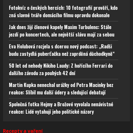
Fotokvíz o českých hercích: 10 fotografií prověří, kdo
zná slavné tváře domácího filmu opravdu dokonale
Jak dnes žijí členové kapely Maxim Turbulenc: Stále
jezdí po koncertech, ale největší slávu mají za sebou
Eva Holubová rozjela s dcerou nový podcast: „Radši
budu zastydlá puberťačka než zaprděná důchodkyně“
50 let od nehody Nikiho Laudy: Z hořícího Ferrari do
dalšího závodu za pouhých 42 dní
Martin Kupka nenechal urážky od Petra Macinky bez
reakce: Slíbil mu další údery a sledující debatují
Společná fotka Hejmy a Brožové vyvolala nenávistné
reakce: Lidé vytahují jeho politické názory
Recepty a vaření