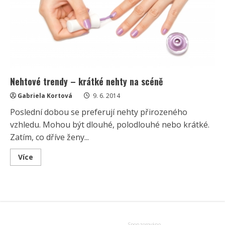
Nehtové trendy – krátké nehty na scéně
Gabriela Kortová
9. 6. 2014
Poslední dobou se preferují nehty přirozeného
vzhledu. Mohou být dlouhé, polodlouhé nebo krátké.
Zatím, co dříve ženy...
Read
Více
more
about
Nehtové
trendy
–
krátké
nehty
na
scéně