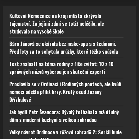
Kultovní Nemocnice na kraji města skrývala
tajemství. Za jejími zdmi se totiž neléčilo, ale
studovalo na vysoké škole
Bára Jánová se ukázala bez make-upu a s šedinami.
Před lety za to schytala urážky, které těžko snášela
Test znalostí na téma rodiny z říše zvířat: 10 z 10
správných názvů vyberou jen skuteční experti
Proslavila se v Ordinaci i Rodinných poutech, ale kvůli
nemoci odešla příliš brzy. Krutý osud Zuzany
Dřízhalové
Jak bydlí Petr Švancara: Bývalý fotbalista má útulný
dům s moderní kuchyní a velkou zahradou
Velký návrat Ordinace v růžové zahradě 2: Seriál bude