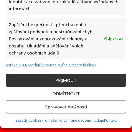
Identifikace zařízení na základě aktivně vyžádaných
informací.
Zajištění bezpečnosti, předcházení a
Proslavila se v Ordinaci i Rodinných poutech, ale kvůli
zjišťování podvodů a odstraňování chyb,
nemoci odešla příliš brzy. Krutý osud Zuzany Dřízhalové
Poskytování a zobrazování reklamy a
Vždy aktivní
obsahu, Ukládání a sdělování voleb
ochrany osobních údajů.
Správa 1814 prodejců
Přečtěte si více o těchto účelech
PŘÍJMOUT
Jak bydlí Petr Švancara: Bývalý fotbalista má útulný dům s
ODMÍTNOUT
moderní kuchyní a velkou zahradou
Spravovat možnosti
Zásady cookies
Prohlášení o ochraně osobních údajů
Kontakt