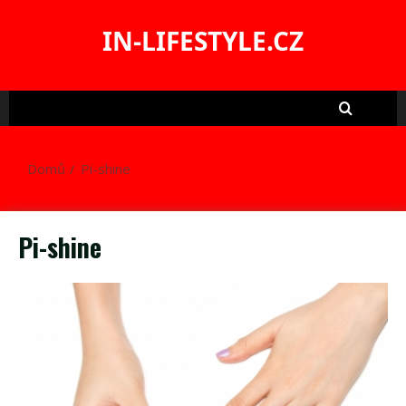
Skip
to
IN-LIFESTYLE.CZ
content
Domů
Pi-shine
Pi-shine