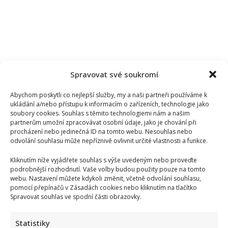
Spravovat své soukromí
Abychom poskytli co nejlepší služby, my a naši partneři používáme k
ukládání a/nebo přístupu k informacím o zařízeních, technologie jako
soubory cookies. Souhlas s těmito technologiemi nám a našim
partnerům umožní zpracovávat osobní údaje, jako je chování při
procházení nebo jedinečná ID na tomto webu. Nesouhlas nebo
odvolání souhlasu může nepříznivě ovlivnit určité vlastnosti a funkce.
Kliknutím níže vyjádřete souhlas s výše uvedeným nebo proveďte
podrobnější rozhodnutí. Vaše volby budou použity pouze na tomto
webu. Nastavení můžete kdykoli změnit, včetně odvolání souhlasu,
pomocí přepínačů v Zásadách cookies nebo kliknutím na tlačítko
Kultovní Nemocnice na kraji města skrývala tajemství. Za
Spravovat souhlas ve spodní části obrazovky.
jejími zdmi se totiž neléčilo, ale studovalo na vysoké škole
Statistiky