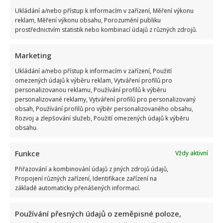
Ukládání a/nebo přístup k informacím v zařízení, Měření výkonu
reklam, Měření výkonu obsahu, Porozumění publiku
prostřednictvím statistik nebo kombinací údajů z různých zdrojů.
Marketing
Bára Jánová se ukázala bez make-upu a s šedinami. Před
Ukládání a/nebo přístup k informacím v zařízení, Použití
lety za to schytala urážky, které těžko snášela
omezených údajů k výběru reklam, Vytváření profilů pro
personalizovanou reklamu, Používání profilů k výběru
personalizované reklamy, Vytváření profilů pro personalizovaný
obsah, Používání profilů pro výběr personalizovaného obsahu,
Rozvoj a zlepšování služeb, Použití omezených údajů k výběru
obsahu.
Funkce
Vždy aktivní
Test znalostí na téma rodiny z říše zvířat: 10 z 10
Přiřazování a kombinování údajů z jiných zdrojů údajů,
správných názvů vyberou jen skuteční experti
Propojení různých zařízení, Identifikace zařízení na
základě automaticky přenášených informací.
Používání přesných údajů o zeměpisné poloze,