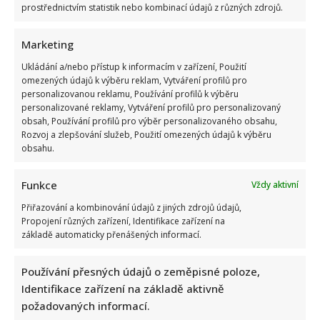
prostřednictvím statistik nebo kombinací údajů z různých zdrojů.
Marketing
Ukládání a/nebo přístup k informacím v zařízení, Použití
omezených údajů k výběru reklam, Vytváření profilů pro
Test znalostí staré češtiny: 10 výrazů z počátku 20. století
personalizovanou reklamu, Používání profilů k výběru
odhalí, kdo by se tehdy domluvil
personalizované reklamy, Vytváření profilů pro personalizovaný
obsah, Používání profilů pro výběr personalizovaného obsahu,
Rozvoj a zlepšování služeb, Použití omezených údajů k výběru
obsahu.
Funkce
Vždy aktivní
Přiřazování a kombinování údajů z jiných zdrojů údajů,
Propojení různých zařízení, Identifikace zařízení na
Dagmar Pecková pod palbou kritiky: Mračková Vildumetzová
základě automaticky přenášených informací.
jí vytkla natáčení se při řízení a ptá se, zda je to v pořádku
Používání přesných údajů o zeměpisné poloze,
Identifikace zařízení na základě aktivně
požadovaných informací.