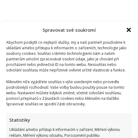
Spravovat své soukromí
Abychom poskytli co nejlepší služby, my a naši partneři používáme k
ukládání a/nebo přístupu k informacím o zařízeních, technologie jako
soubory cookies. Souhlas s těmito technologiemi nám a našim
partnerům umožní zpracovávat osobní údaje, jako je chování při
procházení nebo jedinečná ID na tomto webu. Nesouhlas nebo
odvolání souhlasu může nepříznivě ovlivnit určité vlastnosti a funkce.
Kliknutím níže vyjádřete souhlas s výše uvedeným nebo proveďte
podrobnější rozhodnutí. Vaše volby budou použity pouze na tomto
webu. Nastavení můžete kdykoli změnit, včetně odvolání souhlasu,
pomocí přepínačů v Zásadách cookies nebo kliknutím na tlačítko
Spravovat souhlas ve spodní části obrazovky.
Stačila jedna fotka z dovolené, aby se na Babiše snesla další
kritika: Lidé spekulují, kde se koupe
Statistiky
Ukládání a/nebo přístup k informacím v zařízení, Měření výkonu
reklam, Měření výkonu obsahu, Porozumění publiku