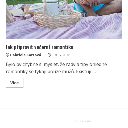
Jak připravit večerní romantiku
Gabriela Kortová
18. 8. 2016
Bylo by chybné si myslet, že rady a tipy ohledně
romantiky se týkají pouze mužů. Existují i...
Read
Více
more
about
Jak
připravit
večerní
romantiku