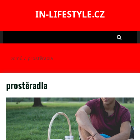
Skip
to
IN-LIFESTYLE.CZ
content
Domů
prostěradla
prostěradla