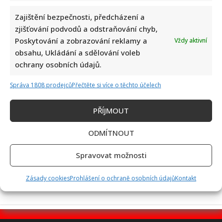
Zajištění bezpečnosti, předcházení a
zjišťování podvodů a odstraňování chyb,
Poskytování a zobrazování reklamy a
Vždy aktivní
Poslední chvíle Ivety Bartošové: Maminka z telefonátu
obsahu, Ukládání a sdělování voleb
cítila zlepšení, poté přišla nejtvrdší rána
ochrany osobních údajů.
Správa 1808 prodejců
Přečtěte si více o těchto účelech
PŘÍJMOUT
ODMÍTNOUT
Petr Kotvald a Stanislav Hložek otevřeně o svých
Spravovat možnosti
důchodech: Oba si stále musí přivydělávat
Zásady cookies
Prohlášení o ochraně osobních údajů
Kontakt