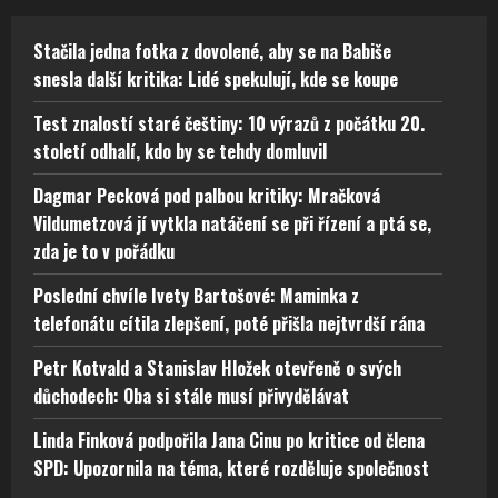
Stačila jedna fotka z dovolené, aby se na Babiše
snesla další kritika: Lidé spekulují, kde se koupe
Test znalostí staré češtiny: 10 výrazů z počátku 20.
století odhalí, kdo by se tehdy domluvil
Dagmar Pecková pod palbou kritiky: Mračková
Vildumetzová jí vytkla natáčení se při řízení a ptá se,
zda je to v pořádku
Poslední chvíle Ivety Bartošové: Maminka z
telefonátu cítila zlepšení, poté přišla nejtvrdší rána
Petr Kotvald a Stanislav Hložek otevřeně o svých
důchodech: Oba si stále musí přivydělávat
Linda Finková podpořila Jana Cinu po kritice od člena
SPD: Upozornila na téma, které rozděluje společnost