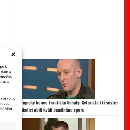
upu k
i nám a
edinečná
osti a
Vaše volby
Tragický konec Františka Sahuly: Kytaristu Tří sester
uhlasu,
ní části
mladíci ubili kvůli banálnímu sporu