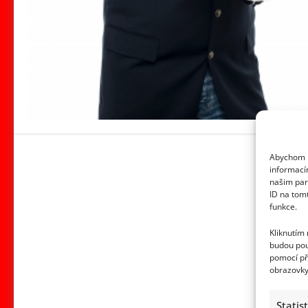
Abychom p
informací
našim par
ID na tom
funkce.
Kliknutím
budou pou
pomocí př
obrazovky
Statis