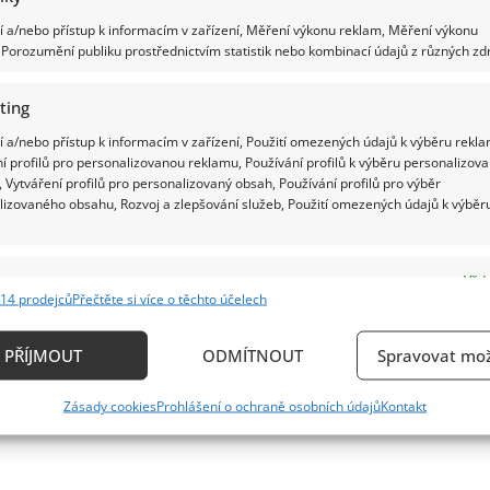
 a/nebo přístup k informacím v zařízení, Měření výkonu reklam, Měření výkonu
Porozumění publiku prostřednictvím statistik nebo kombinací údajů z různých zdr
ting
 a/nebo přístup k informacím v zařízení, Použití omezených údajů k výběru rekla
í profilů pro personalizovanou reklamu, Používání profilů k výběru personalizov
 Vytváření profilů pro personalizovaný obsah, Používání profilů pro výběr
lizovaného obsahu, Rozvoj a zlepšování služeb, Použití omezených údajů k výběr
e
Vždy
14 prodejců
Přečtěte si více o těchto účelech
ání a kombinování údajů z jiných zdrojů údajů, Propojení různých zařízení,
kace zařízení na základě automaticky přenášených informací.
PŘÍJMOUT
ODMÍTNOUT
Spravovat mož
ání přesných údajů o zeměpisné poloze, Identifikace zařízení n
Zásady cookies
Prohlášení o ochraně osobních údajů
Kontakt
ě aktivně vyžádaných informací.
ění bezpečnosti, předcházení a zjišťování podvodů a