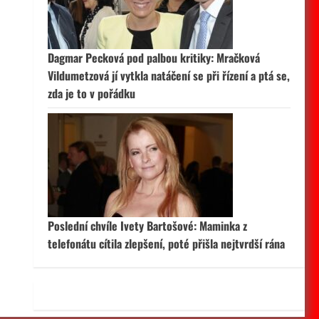
 aktivní
Dagmar Pecková pod palbou kritiky: Mračková
Vildumetzová jí vytkla natáčení se při řízení a ptá se,
zda je to v pořádku
Poslední chvíle Ivety Bartošové: Maminka z
telefonátu cítila zlepšení, poté přišla nejtvrdší rána