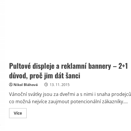
Pultové displeje a reklamní bannery – 2+1
důvod, proč jim dát šanci
Nikol Bláhová
13. 11. 2015
Vánoční svátky jsou za dveřmi a s nimi i snaha prodejc
co možná nejvíce zaujmout potencionální zákazníky....
Read
Více
more
about
Pultové
displeje