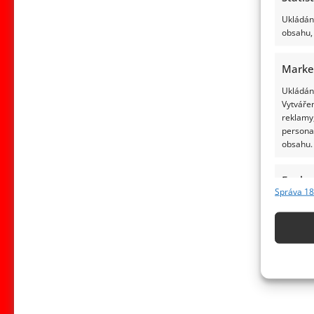
Ukládání
obsahu, 
Marke
Ukládání
Vytvářen
reklamy,
persona
obsahu.
Funkc
Správa 18
Přiřazov
Identifi
Použív
základ
Zajišt