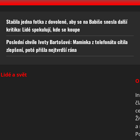
Stačila jedna fotka z dovolené, aby se na Babiše snesla další
kritika: Lidé spekulují, kde se koupe
Poslední chvíle Ivety Bartošové: Maminka z telefonátu cítila
zlepšení, poté přišla nejtvrdší rána
Lidé a svět
O
In
čl
ce
Ži
a 
P