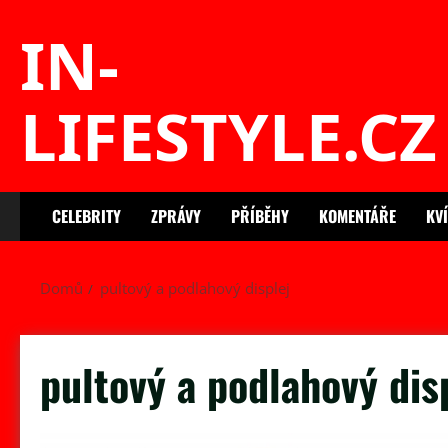
Skip
IN-
to
content
LIFESTYLE.CZ
CELEBRITY
ZPRÁVY
PŘÍBĚHY
KOMENTÁŘE
KV
Domů
pultový a podlahový displej
pultový a podlahový dis