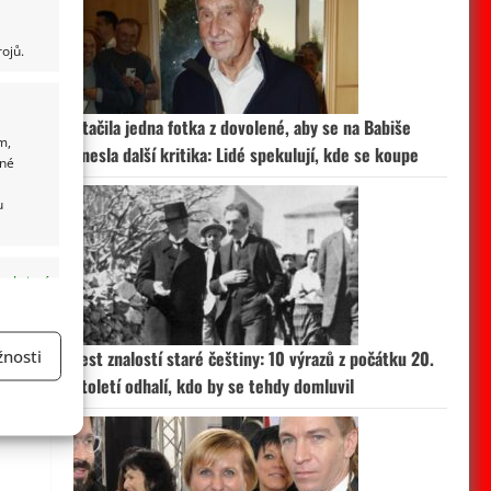
ojů.
Stačila jedna fotka z dovolené, aby se na Babiše
m,
snesla další kritika: Lidé spekulují, kde se koupe
ané
u
 aktivní
nosti
Test znalostí staré češtiny: 10 výrazů z počátku 20.
století odhalí, kdo by se tehdy domluvil
a