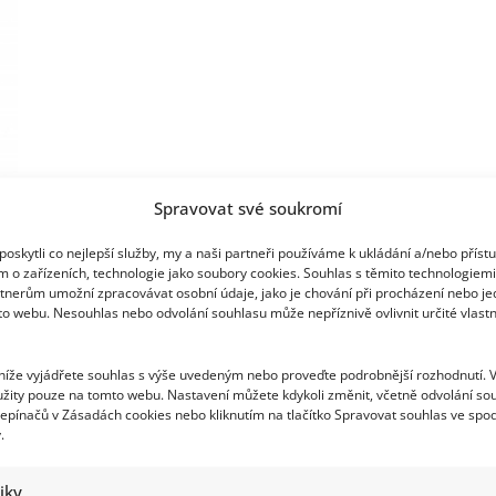
a
reklamní
bannery
–
2+1
důvod,
proč
jim
dát
šanci
Spravovat své soukromí
oskytli co nejlepší služby, my a naši partneři používáme k ukládání a/nebo příst
m o zařízeních, technologie jako soubory cookies. Souhlas s těmito technologiem
tnerům umožní zpracovávat osobní údaje, jako je chování při procházení nebo j
to webu. Nesouhlas nebo odvolání souhlasu může nepříznivě ovlivnit určité vlastn
 níže vyjádřete souhlas s výše uvedeným nebo proveďte podrobnější rozhodnutí. 
žity pouze na tomto webu. Nastavení můžete kdykoli změnit, včetně odvolání so
epínačů v Zásadách cookies nebo kliknutím na tlačítko Spravovat souhlas ve spod
.
tiky