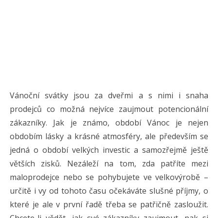
Vánoční svátky jsou za dveřmi a s nimi i snaha
prodejců co možná nejvíce zaujmout potencionální
zákazníky. Jak je známo, období Vánoc je nejen
obdobím lásky a krásné atmosféry, ale především se
jedná o období velkých investic a samozřejmě ještě
větších zisků. Nezáleží na tom, zda patříte mezi
maloprodejce nebo se pohybujete ve velkovýrobě –
určitě i vy od tohoto času očekáváte slušné příjmy, o
které je ale v první řadě třeba se patřičně zasloužit.
Chcete-li vědět, jak své zákazníky zaujmout, pak si