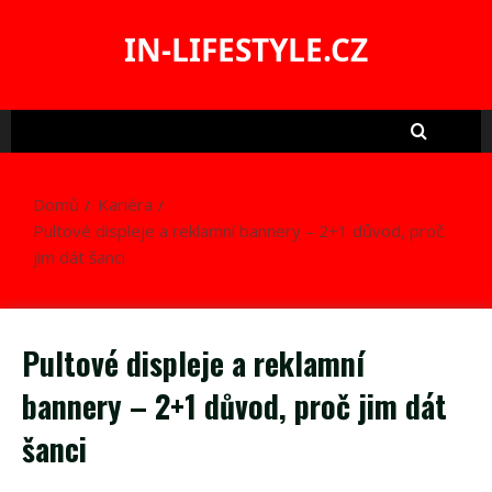
Skip
to
IN-LIFESTYLE.CZ
content
Domů
Kariéra
Pultové displeje a reklamní bannery – 2+1 důvod, proč
jim dát šanci
Pultové displeje a reklamní
bannery – 2+1 důvod, proč jim dát
šanci