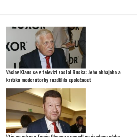
Václav Klaus se v televizi zastal Ruska: Jeho obhajoba a
kritika moderátorky rozdělila společnost
Vtip na adresu Tomia Okamury nepadl na úrodnou půdu: