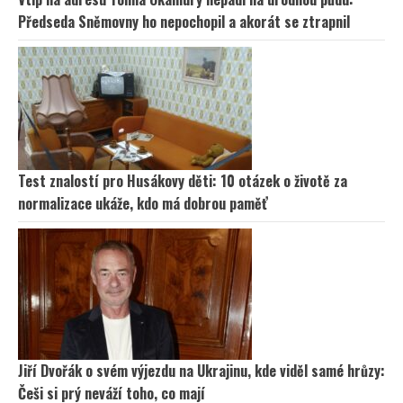
Předseda Sněmovny ho nepochopil a akorát se ztrapnil
Test znalostí pro Husákovy děti: 10 otázek o životě za
normalizace ukáže, kdo má dobrou paměť
Jiří Dvořák o svém výjezdu na Ukrajinu, kde viděl samé hrůzy:
Češi si prý neváží toho, co mají