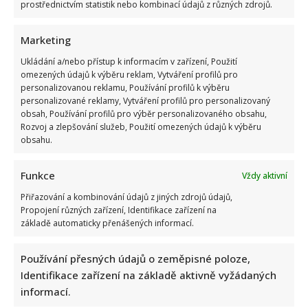
prostřednictvím statistik nebo kombinací údajů z různých zdrojů.
Marketing
Ukládání a/nebo přístup k informacím v zařízení, Použití
omezených údajů k výběru reklam, Vytváření profilů pro
personalizovanou reklamu, Používání profilů k výběru
personalizované reklamy, Vytváření profilů pro personalizovaný
Celebrity
obsah, Používání profilů pro výběr personalizovaného obsahu,
Rozvoj a zlepšování služeb, Použití omezených údajů k výběru
Vtip na adresu Tomia Okamury nepadl na úrodnou
obsahu.
půdu: Předseda Sněmovny ho nepochopil a akorát se
ztrapnil
Funkce
Vždy aktivní
8. 8. 2026
Přiřazování a kombinování údajů z jiných zdrojů údajů,
Propojení různých zařízení, Identifikace zařízení na
základě automaticky přenášených informací.
Používání přesných údajů o zeměpisné poloze,
Identifikace zařízení na základě aktivně vyžádaných
informací.