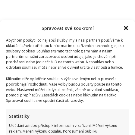
Spravovat své soukromí
PULTOVÝ A PODLAHOVÝ DISPLEJ
REKLAMA
Abychom poskytli co nejlepší služby, my a naši partneři používáme k
ukládání a/nebo přístupu k informacím o zařízeních, technologie jako
soubory cookies. Souhlas s těmito technologiemi nám a našim
Nikol Bláhová
partnerům umožní zpracovávat osobní údaje, jako je chování při
procházení nebo jedinečná ID na tomto webu. Nesouhlas nebo
odvolání souhlasu může nepříznivě ovlivnit určité vlastnosti a funkce.
Kliknutím níže vyjádřete souhlas s výše uvedeným nebo proveďte
podrobnější rozhodnutí. Vaše volby budou použity pouze na tomto
webu. Nastavení můžete kdykoli změnit, včetně odvolání souhlasu,
pomocí přepínačů v Zásadách cookies nebo kliknutím na tlačítko
Spravovat souhlas ve spodní části obrazovky.
SOUVISEJÍCÍ ČLÁNKY
Statistiky
Ukládání a/nebo přístup k informacím v zařízení, Měření výkonu
reklam, Měření výkonu obsahu, Porozumění publiku