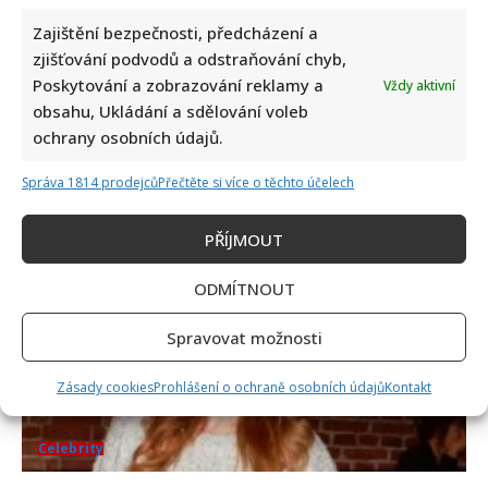
Zajištění bezpečnosti, předcházení a
zjišťování podvodů a odstraňování chyb,
Celebrity
Poskytování a zobrazování reklamy a
Vždy aktivní
obsahu, Ukládání a sdělování voleb
Jiří Dvořák o svém výjezdu na Ukrajinu, kde viděl
ochrany osobních údajů.
samé hrůzy: Češi si prý neváží toho, co mají
Správa 1814 prodejců
Přečtěte si více o těchto účelech
8. 8. 2026
PŘÍJMOUT
ODMÍTNOUT
Spravovat možnosti
Zásady cookies
Prohlášení o ochraně osobních údajů
Kontakt
Celebrity