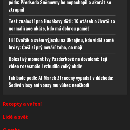
půdu: Předseda Sněmovny ho nepochopil a akorát se
ztrapnil
Test znalostí pro Husákovy děti: 10 otázek o životě za
normalizace ukáže, kdo má dobrou paměť
Jiří Dvořák o svém výjezdu na Ukrajinu, kde viděl samé
hrůzy: Češi si prý neváží toho, co mají
Bolestivý moment Ivy Pazderkové na dovolené: Její
video rozesmálo i vzbudilo velký obdiv
Jak bude podle AI Marek Ztracený vypadat v důchodu:
Šedivé vlasy ani vousy mu vůbec neuškodí
Recepty a vaření
Lidé a svět
O webu