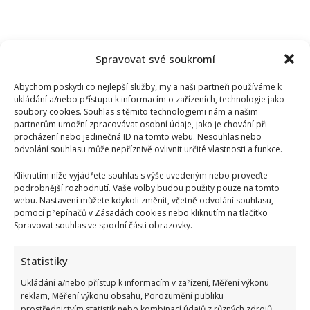
Spravovat své soukromí
Abychom poskytli co nejlepší služby, my a naši partneři používáme k
ukládání a/nebo přístupu k informacím o zařízeních, technologie jako
soubory cookies. Souhlas s těmito technologiemi nám a našim
partnerům umožní zpracovávat osobní údaje, jako je chování při
procházení nebo jedinečná ID na tomto webu. Nesouhlas nebo
odvolání souhlasu může nepříznivě ovlivnit určité vlastnosti a funkce.
Kliknutím níže vyjádřete souhlas s výše uvedeným nebo proveďte
podrobnější rozhodnutí. Vaše volby budou použity pouze na tomto
webu. Nastavení můžete kdykoli změnit, včetně odvolání souhlasu,
pomocí přepínačů v Zásadách cookies nebo kliknutím na tlačítko
Spravovat souhlas ve spodní části obrazovky.
Tragický konec Františka Sahuly: Kytaristu Tří sester
mladíci ubili kvůli banálnímu sporu
Statistiky
Ukládání a/nebo přístup k informacím v zařízení, Měření výkonu
reklam, Měření výkonu obsahu, Porozumění publiku
prostřednictvím statistik nebo kombinací údajů z různých zdrojů.