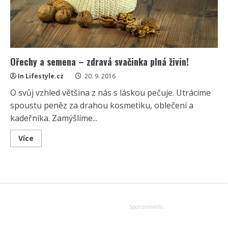
Ořechy a semena – zdravá svačinka plná živin!
In Lifestyle.cz
20. 9. 2016
O svůj vzhled většina z nás s láskou pečuje. Utrácíme
spoustu peněz za drahou kosmetiku, oblečení a
kadeřníka. Zamýšlíme...
Read
Více
more
about
Ořechy
a
semena
–
zdravá
svačinka
plná
živin!