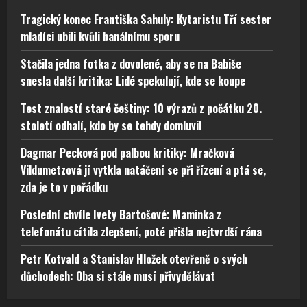
Tragický konec Františka Sahuly: Kytaristu Tří sester
mladíci ubili kvůli banálnímu sporu
Stačila jedna fotka z dovolené, aby se na Babiše
snesla další kritika: Lidé spekulují, kde se koupe
Test znalostí staré češtiny: 10 výrazů z počátku 20.
století odhalí, kdo by se tehdy domluvil
Dagmar Pecková pod palbou kritiky: Mračková
Vildumetzová jí vytkla natáčení se při řízení a ptá se,
zda je to v pořádku
Poslední chvíle Ivety Bartošové: Maminka z
telefonátu cítila zlepšení, poté přišla nejtvrdší rána
Petr Kotvald a Stanislav Hložek otevřeně o svých
důchodech: Oba si stále musí přivydělávat