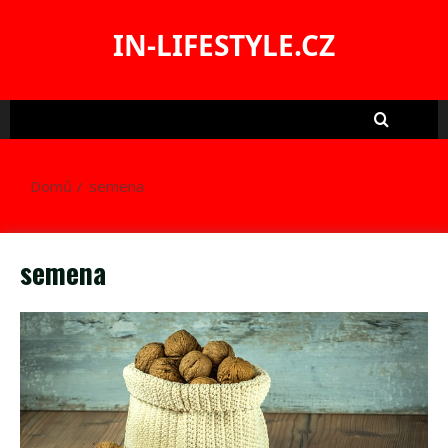
Skip
to
IN-LIFESTYLE.CZ
content
Domů
semena
semena