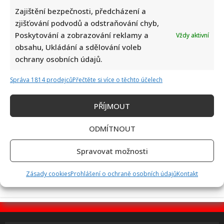
Zajištění bezpečnosti, předcházení a
zjišťování podvodů a odstraňování chyb,
Dagmar Pecková pod palbou kritiky: Mračková Vildumetzová
Poskytování a zobrazování reklamy a
Vždy aktivní
jí vytkla natáčení se při řízení a ptá se, zda je to v pořádku
obsahu, Ukládání a sdělování voleb
ochrany osobních údajů.
Správa 1814 prodejců
Přečtěte si více o těchto účelech
PŘÍJMOUT
ODMÍTNOUT
Poslední chvíle Ivety Bartošové: Maminka z telefonátu
cítila zlepšení, poté přišla nejtvrdší rána
Spravovat možnosti
Zásady cookies
Prohlášení o ochraně osobních údajů
Kontakt