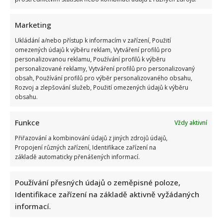
Marketing
Ukládání a/nebo přístup k informacím v zařízení, Použití
Stačila jedna fotka z dovolené, aby se na Babiše snesla další
omezených údajů k výběru reklam, Vytváření profilů pro
personalizovanou reklamu, Používání profilů k výběru
kritika: Lidé spekulují, kde se koupe
personalizované reklamy, Vytváření profilů pro personalizovaný
obsah, Používání profilů pro výběr personalizovaného obsahu,
Rozvoj a zlepšování služeb, Použití omezených údajů k výběru
obsahu.
Funkce
Vždy aktivní
Přiřazování a kombinování údajů z jiných zdrojů údajů,
Propojení různých zařízení, Identifikace zařízení na
Test znalostí staré češtiny: 10 výrazů z počátku 20. století
základě automaticky přenášených informací.
odhalí, kdo by se tehdy domluvil
Používání přesných údajů o zeměpisné poloze,
Identifikace zařízení na základě aktivně vyžádaných
informací.