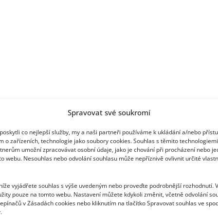
Spravovat své soukromí
oskytli co nejlepší služby, my a naši partneři používáme k ukládání a/nebo příst
m o zařízeních, technologie jako soubory cookies. Souhlas s těmito technologiem
tnerům umožní zpracovávat osobní údaje, jako je chování při procházení nebo j
to webu. Nesouhlas nebo odvolání souhlasu může nepříznivě ovlivnit určité vlastn
 níže vyjádřete souhlas s výše uvedeným nebo proveďte podrobnější rozhodnutí. 
žity pouze na tomto webu. Nastavení můžete kdykoli změnit, včetně odvolání so
epínačů v Zásadách cookies nebo kliknutím na tlačítko Spravovat souhlas ve spod
.