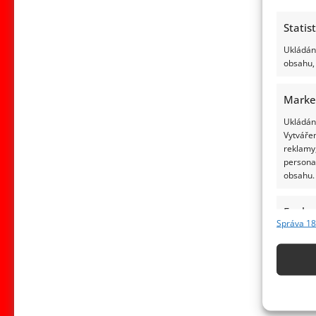
Statis
Ukládání
obsahu, 
Marke
Ukládání
Vytvářen
reklamy,
persona
obsahu.
Funkc
Správa 18
Přiřazov
Identifi
Použív
základ