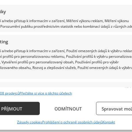
tiky
 a/nebo přístup k informacím v zařízení, Měření výkonu reklam, Měření výkonu
Porozumění publiku prostřednictvím statistik nebo kombinací údajů z různých zdr
ting
 a/nebo přístup k informacím v zařízení, Použití omezených údajů k výběru rekla
í profilů pro personalizovanou reklamu, Používání profilů k výběru personalizov
 Vytváření profilů pro personalizovaný obsah, Používání profilů pro výběr
lizovaného obsahu, Rozvoj a zlepšování služeb, Použití omezených údajů k výběr
e
Vždy
08 prodejců
Přečtěte si více o těchto účelech
ání a kombinování údajů z jiných zdrojů údajů, Propojení různých zařízení,
kace zařízení na základě automaticky přenášených informací.
PŘÍJMOUT
ODMÍTNOUT
Spravovat mož
ání přesných údajů o zeměpisné poloze, Identifikace zařízení n
Zásady cookies
Prohlášení o ochraně osobních údajů
Kontakt
ě aktivně požadovaných informací.