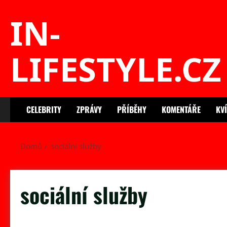
Skip
IN-
to
content
LIFESTYLE.CZ
CELEBRITY
ZPRÁVY
PŘÍBĚHY
KOMENTÁŘE
KV
Domů
sociální služby
sociální služby