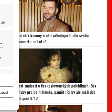
ojů.
Marek Ztracený zrušil velkolepé finále svého
koncertu na Letné
m,
ané
u
 aktivní
Test znalostí o československých pohádkách: Bez
chyby projde málokdo, pamětníci by ale měli dát
nosti
alespoň 8/10
a