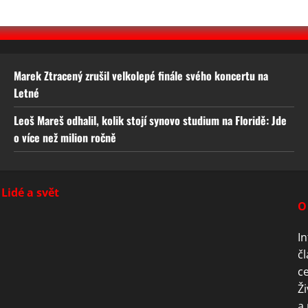
Marek Ztracený zrušil velkolepé finále svého koncertu na
Letné
Leoš Mareš odhalil, kolik stojí synovo studium na Floridě: Jde
o více než milion ročně
Lidé a svět
O
In
čl
ce
Ži
a 