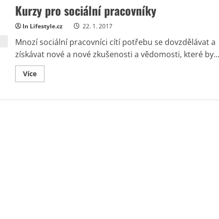
Kurzy pro sociální pracovníky
In Lifestyle.cz
22. 1. 2017
Mnozí sociální pracovníci cítí potřebu se dovzdělávat a
získávat nové a nové zkušenosti a vědomosti, které by..
Read
Více
more
about
Kurzy
pro
sociální
pracovníky