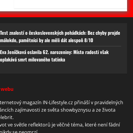
Test znalostí o československých pohádkách: Bez chyby projde
málokdo, pamětníci by ale měli dát alespoň 8/10
Eva Jeníčková oslavila 62. narozeniny: Místo radosti však
oplakává smrt milovaného tatínka
 webu
ternetový magazín IN-Lifestyle.cz přináší v pravidelných
áncích zajímavosti ze světa showbyznysu a ze života
lebrit.
vot ve světle reflektorů je věčné téma, které není fádní
nikdy se neomrzí.