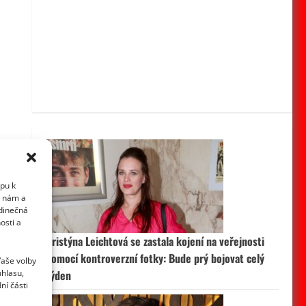
upu k
i nám a
edinečná
osti a
Kristýna Leichtová se zastala kojení na veřejnosti
pomocí kontroverzní fotky: Bude prý bojovat celý
Vaše volby
uhlasu,
týden
ní části