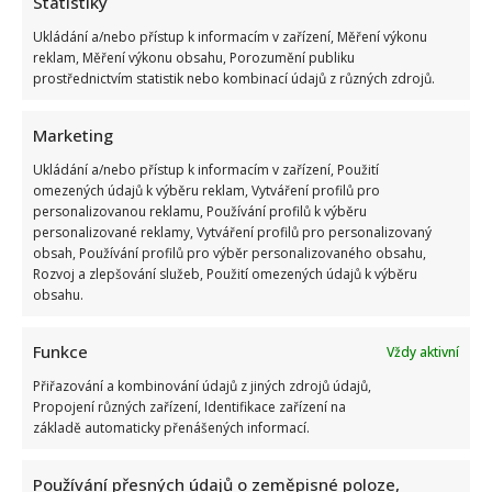
Statistiky
Ukládání a/nebo přístup k informacím v zařízení, Měření výkonu
reklam, Měření výkonu obsahu, Porozumění publiku
prostřednictvím statistik nebo kombinací údajů z různých zdrojů.
Marketing
Ukládání a/nebo přístup k informacím v zařízení, Použití
Test vědomostí o lidském těle: Kdo získá 10 z 10 bodů,
omezených údajů k výběru reklam, Vytváření profilů pro
pamatuje si biologii ze základní školy dokonale
personalizovanou reklamu, Používání profilů k výběru
personalizované reklamy, Vytváření profilů pro personalizovaný
obsah, Používání profilů pro výběr personalizovaného obsahu,
Rozvoj a zlepšování služeb, Použití omezených údajů k výběru
obsahu.
Funkce
Vždy aktivní
Přiřazování a kombinování údajů z jiných zdrojů údajů,
Nejhezčí česká herečka roku 2026: Do úzkého výběru se
Propojení různých zařízení, Identifikace zařízení na
dostalo jen 5 jmen. Sandeva i Geislerová měly jistotu
základě automaticky přenášených informací.
Používání přesných údajů o zeměpisné poloze,