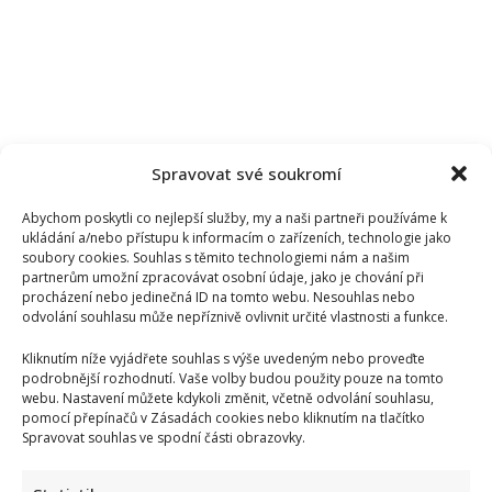
Spravovat své soukromí
Abychom poskytli co nejlepší služby, my a naši partneři používáme k
ukládání a/nebo přístupu k informacím o zařízeních, technologie jako
soubory cookies. Souhlas s těmito technologiemi nám a našim
partnerům umožní zpracovávat osobní údaje, jako je chování při
procházení nebo jedinečná ID na tomto webu. Nesouhlas nebo
odvolání souhlasu může nepříznivě ovlivnit určité vlastnosti a funkce.
Kliknutím níže vyjádřete souhlas s výše uvedeným nebo proveďte
podrobnější rozhodnutí. Vaše volby budou použity pouze na tomto
webu. Nastavení můžete kdykoli změnit, včetně odvolání souhlasu,
pomocí přepínačů v Zásadách cookies nebo kliknutím na tlačítko
Spravovat souhlas ve spodní části obrazovky.
Markéta Děrgelová o rozchodu s Vojtou Dykem mluví
nerada: Po bolestivém konci však také našla lásku