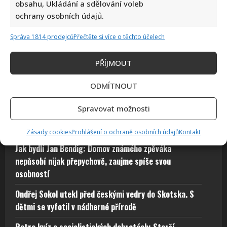
obsahu, Ukládání a sdělování voleb
Alena Schillerová terčem Víta Rakušana: Politici vedou
ochrany osobních údajů.
ohledně obžaloby Pavla Blažka vášnivé diskuze
Správa 1814 prodejců
Přečtěte si více o těchto účelech
PŘÍJMOUT
ODMÍTNOUT
Spravovat možnosti
Petr Rychlý slaví 61 let: Už nějakou dobu tu však
vůbec nemusel být. Za svůj život vděčí manželce
Zásady cookies
Prohlášení o ochraně osobních údajů
Kontakt
Jak bydlí Jan Bendig: Domov známého zpěváka
nepůsobí nijak přepychově, zaujme spíše svou
osobností
Ondřej Sokol utekl před českými vedry do Skotska. S
dětmi se vyfotil v nádherné přírodě