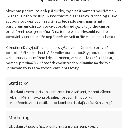
Abychom poskytli co nejlepší služby, my a naši partneři používáme k
ukládání a/nebo přístupu k informacím o zařízeních, technologie jako
soubory cookies. Souhlas s těmito technologiemi nám a našim
partnerům umožní zpracovávat osobní údaje, jako je chování při
Petr Rychlý slaví 61 let: Už nějakou dobu tu však vůbec
procházení nebo jedinečná ID na tomto webu. Nesouhlas nebo
odvolání souhlasu může nepříznivě ovlivnit určité vlastnosti a funkce.
nemusel být. Za svůj život vděčí manželce
Kliknutím níže vyjádřete souhlas s výše uvedeným nebo proveďte
podrobnější rozhodnutí. Vaše volby budou použity pouze na tomto
webu. Nastavení můžete kdykoli změnit, včetně odvolání souhlasu,
pomocí přepínačů v Zásadách cookies nebo kliknutím na tlačítko
Spravovat souhlas ve spodní části obrazovky.
Statistiky
Jak bydlí Jan Bendig: Domov známého zpěváka nepůsobí
Ukládání a/nebo přístup k informacím v zařízení, Měření výkonu
nijak přepychově, zaujme spíše svou osobností
reklam, Měření výkonu obsahu, Porozumění publiku
prostřednictvím statistik nebo kombinací údajů z různých zdrojů.
Marketing
Ukládání a/nebo přístup k informacím v zařízení, Použití