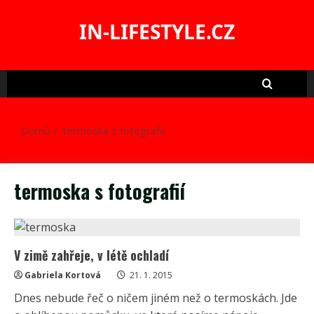
Skip
to
IN-LIFESTYLE.CZ
content
Domů
termoska s fotografií
termoska s fotografií
V zimě zahřeje, v létě ochladí
Gabriela Kortová
21. 1. 2015
Dnes nebude řeč o ničem jiném než o termoskách. Jde