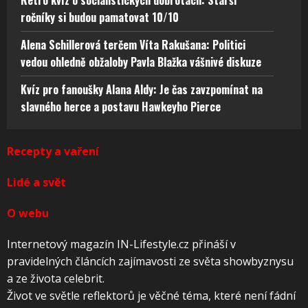
Retro kvíz o socialistických dobrotách: Starší
ročníky si budou pamatovat 10/10
Alena Schillerová terčem Víta Rakušana: Politici
vedou ohledně obžaloby Pavla Blažka vášnivé diskuze
Kvíz pro fanoušky Alana Aldy: Je čas zavzpomínat na
slavného herce a postavu Hawkeyho Pierce
Recepty a vaření
Lidé a svět
O webu
Internetový magazín IN-Lifestyle.cz přináší v
pravidelných článcích zajímavosti ze světa showbyznysu
a ze života celebrit.
Život ve světle reflektorů je věčné téma, které není fádní