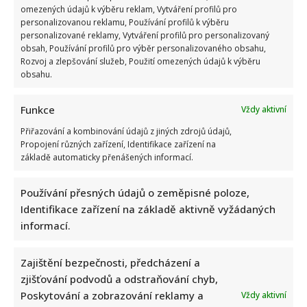
omezených údajů k výběru reklam, Vytváření profilů pro
personalizovanou reklamu, Používání profilů k výběru
personalizované reklamy, Vytváření profilů pro personalizovaný
Ondřej Sokol utekl před českými vedry do Skotska. S dětmi
obsah, Používání profilů pro výběr personalizovaného obsahu,
se vyfotil v nádherné přírodě
Rozvoj a zlepšování služeb, Použití omezených údajů k výběru
obsahu.
Funkce
Vždy aktivní
Přiřazování a kombinování údajů z jiných zdrojů údajů,
Propojení různých zařízení, Identifikace zařízení na
základě automaticky přenášených informací.
Retro kvíz o socialistických dobrotách: Starší ročníky si
Používání přesných údajů o zeměpisné poloze,
budou pamatovat 10/10
Identifikace zařízení na základě aktivně vyžádaných
informací.
Zajištění bezpečnosti, předcházení a
zjišťování podvodů a odstraňování chyb,
Poskytování a zobrazování reklamy a
Vždy aktivní