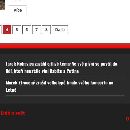
Read
Více
more
about
Rudolf
Hrušínský
4
5
6
7
8
Další
opět
bojuje
se
zákeřným
onemocněním.
Rady
lékařů
přesto
podceňuje
Jarek Nohavica zasáhl citlivé téma: Ve své písni se pustil do
lidí, kteří neustále viní Babiše a Putina
Marek Ztracený zrušil velkolepé finále svého koncertu na
Letné
Lidé a svět
O