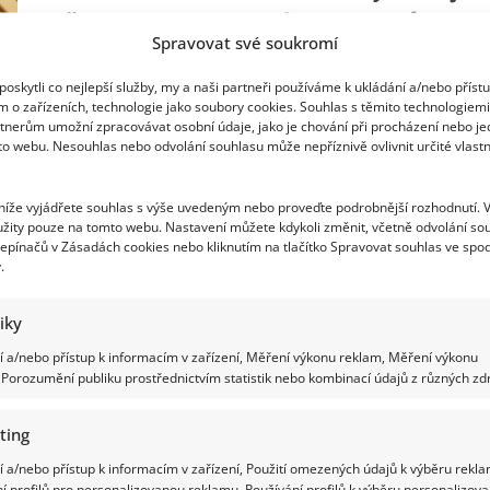
Jan
na čase otestovat si znalosti pomocí
Holík
prozradil,
Spravovat své soukromí
zapeklitých otázek
jak
se
oskytli co nejlepší služby, my a naši partneři používáme k ukládání a/nebo příst
Jirka
Richard Touš
30. 7. 2025
se
m o zařízeních, technologie jako soubory cookies. Souhlas s těmito technologiem
Šimonem
tnerům umožní zpracovávat osobní údaje, jako je chování při procházení nebo j
Ulice na podzim odstartuje už jednadvacátou sezónu.
vyrovnají
to webu. Nesouhlas nebo odvolání souhlasu může nepříznivě ovlivnit určité vlastn
s
Vyzkoušejte si náš kvíz, který prověří, jaký přehled máte
odjezdem
Gábiny
o...
 níže vyjádřete souhlas s výše uvedeným nebo proveďte podrobnější rozhodnutí. 
Read
žity pouze na tomto webu. Nastavení můžete kdykoli změnit, včetně odvolání so
Více
more
epínačů v Zásadách cookies nebo kliknutím na tlačítko Spravovat souhlas ve spod
about
.
Kvíz:
Před
začátkem
Diváci Ulice se od září mohou těšit na
další
tiky
sezóny
Ulice
novou postavu. Pro Sandru Novákovou role
 a/nebo přístup k informacím v zařízení, Měření výkonu reklam, Měření výkonu
je
Porozumění publiku prostřednictvím statistik nebo kombinací údajů z různých zdr
na
moc znamená
čase
otestovat
si
ting
Richard Touš
17. 7. 2025
znalosti
pomocí
Tvůrci seriálu Ulice pomalu začínají pouštět novinky,
 a/nebo přístup k informacím v zařízení, Použití omezených údajů k výběru rekla
zapeklitých
otázek
í profilů pro personalizovanou reklamu, Používání profilů k výběru personalizov