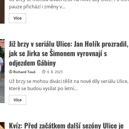
olympionika
pauze přichází i změny v...
Read
Více
more
about
Diváky
Ulice
čeká
Již brzy v seriálu Ulice: Jan Holík prozradil,
výrazná
změna
v
jak se Jirka se Šimonem vyrovnají s
obsazení:
Sandra
odjezdem Gábiny
Nováková
převezme
roli
Richard Touš
6. 8. 2025
po
své
Už brzy se mohou diváci těšit na nové díly seriálu Ulice,
dobré
kamarádce
které se budou vysílat po letní...
Read
Více
more
about
Již
brzy
v
Kvíz: Před začátkem další sezóny Ulice je
seriálu
Ulice: