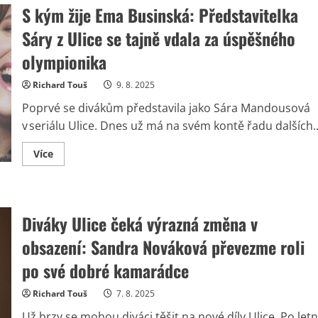
S kým žije Ema Businská: Představitelka
Sáry z Ulice se tajně vdala za úspěšného
olympionika
Richard Touš
9. 8. 2025
Poprvé se divákům představila jako Sára Mandousová
v seriálu Ulice. Dnes už má na svém kontě řadu dalších..
Read
Více
more
about
S
kým
žije
Ema
Diváky Ulice čeká výrazná změna v
Businská:
Představitelka
obsazení: Sandra Nováková převezme roli
Sáry
z
Ulice
po své dobré kamarádce
se
tajně
vdala
Richard Touš
7. 8. 2025
za
úspěšného
Už brzy se mohou diváci těšit na nové díly Ulice. Po letn