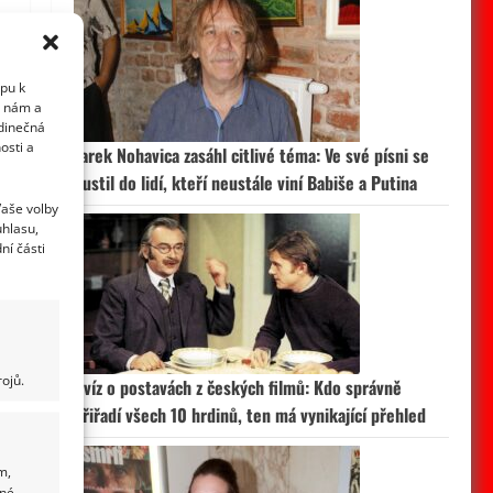
upu k
i nám a
edinečná
osti a
Jarek Nohavica zasáhl citlivé téma: Ve své písni se
pustil do lidí, kteří neustále viní Babiše a Putina
Vaše volby
uhlasu,
ní části
ojů.
Kvíz o postavách z českých filmů: Kdo správně
přiřadí všech 10 hrdinů, ten má vynikající přehled
m,
ané