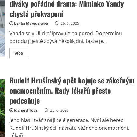
roli
diváky pořádné drama: Miminko Vandy
v
Ulici.
chystá překvapení
Kvůli
kontroverzním
vyjádřením
Lenka Marousková
26. 6. 2025
natáčí
stále
Vanda se v Ulici připravuje na porod. Do termínu
méně
porodu jí ještě zbývá několik dní, takže je...
Read
Více
more
about
Těsně
před
pauzou
Rudolf Hrušínský opět bojuje se zákeřným
seriálu
Ulice
čeká
onemocněním. Rady lékařů přesto
diváky
pořádné
podceňuje
drama:
Miminko
Vandy
Richard Touš
25. 6. 2025
chystá
překvapení
Jeho hlas i tvář znají celé generace. Nyní ale herec
Rudolf Hrušínský čelí návratu vážného onemocnění.
Lékaři...