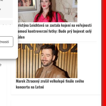
.
u
Kristýna Leichtová se zastala kojení na veřejnosti
 aktivní
pomocí kontroverzní fotky: Bude prý bojovat celý
týden
nosti
a
e
 aktivní
Marek Ztracený zrušil velkolepé finále svého
koncertu na Letné