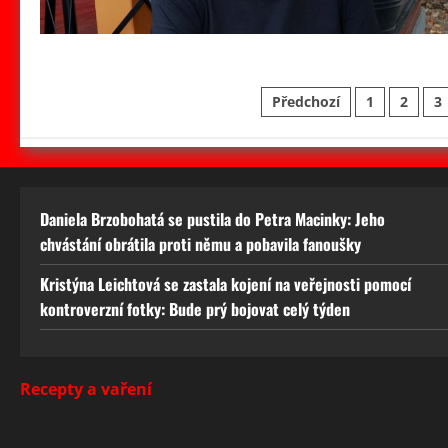
Stránkování
Předchozí
1
2
3
příspěvků
Daniela Brzobohatá se pustila do Petra Macinky: Jeho
chvástání obrátila proti němu a pobavila fanoušky
Kristýna Leichtová se zastala kojení na veřejnosti pomocí
kontroverzní fotky: Bude prý bojovat celý týden
Recepty a vaření