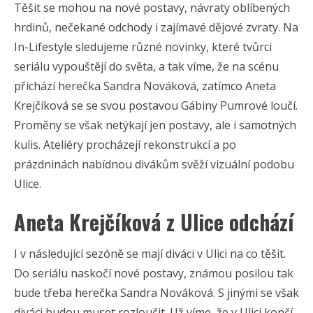
Těšit se mohou na nové postavy, návraty oblíbených
hrdinů, nečekané odchody i zajímavé dějové zvraty. Na
In-Lifestyle sledujeme různé novinky, které tvůrci
seriálu vypouštějí do světa, a tak víme, že na scénu
přichází herečka Sandra Nováková, zatímco Aneta
Krejčíková se se svou postavou Gábiny Pumrové loučí.
Proměny se však netýkají jen postavy, ale i samotných
kulis. Ateliéry procházejí rekonstrukcí a po
prázdninách nabídnou divákům svěží vizuální podobu
Ulice.
Aneta Krejčíková z Ulice odchází
I v následující sezóně se mají diváci v Ulici na co těšit.
Do seriálu naskočí nové postavy, známou posilou tak
bude třeba herečka Sandra Nováková. S jinými se však
diváci budou muset rozloučit. Už víme, že v Ulici končí