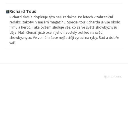
Richard Touš
Richard skvěle doplňuje tým naší redakce. Po letech v zahraniční
redakci zakotvil v našem magazínu. Specialitou Richarda je vše okolo
filmu a herců. Také ovšem sleduje vše, co se ve světě showbyznysu
děje. Naši čtenáři jistě ocení jeho neotřelý pohled na svět
showbyznysu. Ve volném čase nejčastěji vyrazí na ryby. Rád a dobře
vaří.