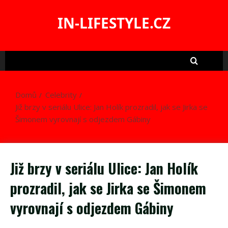
Skip
to
IN-LIFESTYLE.CZ
content
Domů
Celebrity
Již brzy v seriálu Ulice: Jan Holík prozradil, jak se Jirka se
Šimonem vyrovnají s odjezdem Gábiny
Již brzy v seriálu Ulice: Jan Holík
prozradil, jak se Jirka se Šimonem
vyrovnají s odjezdem Gábiny