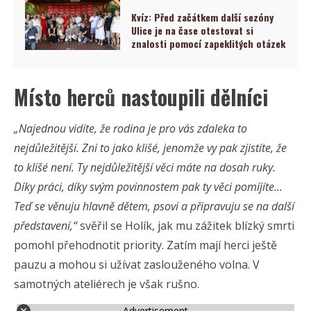
Kvíz: Před začátkem další sezóny
Ulice je na čase otestovat si
znalosti pomocí zapeklitých otázek
Místo herců nastoupili dělníci
„Najednou vidíte, že rodina je pro vás zdaleka to
nejdůležitější. Zni to jako klišé, jenomže vy pak zjistíte, že
to klišé není. Ty nejdůležitější věci máte na dosah ruky.
Díky práci, díky svým povinnostem pak ty věci pomíjíte…
Teď se věnuju hlavně dětem, psovi a připravuju se na další
představení,“
svěřil se Holík, jak mu zážitek blízký smrti
pomohl přehodnotit priority. Zatím mají herci ještě
pauzu a mohou si užívat zaslouženého volna. V
samotných ateliérech je však rušno.
Advertisement