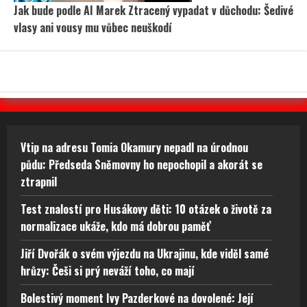
Jak bude podle AI Marek Ztracený vypadat v důchodu: Šedivé
vlasy ani vousy mu vůbec neuškodí
Vtip na adresu Tomia Okamury nepadl na úrodnou
půdu: Předseda Sněmovny ho nepochopil a akorát se
ztrapnil
Test znalostí pro Husákovy děti: 10 otázek o životě za
normalizace ukáže, kdo má dobrou paměť
Jiří Dvořák o svém výjezdu na Ukrajinu, kde viděl samé
hrůzy: Češi si prý neváží toho, co mají
Bolestivý moment Ivy Pazderkové na dovolené: Její