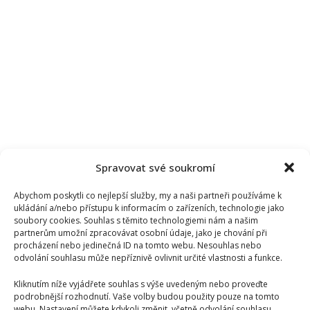
Spravovat své soukromí
Abychom poskytli co nejlepší služby, my a naši partneři používáme k
ukládání a/nebo přístupu k informacím o zařízeních, technologie jako
soubory cookies. Souhlas s těmito technologiemi nám a našim
partnerům umožní zpracovávat osobní údaje, jako je chování při
procházení nebo jedinečná ID na tomto webu. Nesouhlas nebo
odvolání souhlasu může nepříznivě ovlivnit určité vlastnosti a funkce.
Kliknutím níže vyjádřete souhlas s výše uvedeným nebo proveďte
podrobnější rozhodnutí. Vaše volby budou použity pouze na tomto
webu. Nastavení můžete kdykoli změnit, včetně odvolání souhlasu,