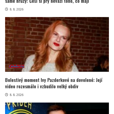
samé hrůzy: Češi si prý neváží toho, co mají
8. 8. 2026
Celebrity
Bolestivý moment Ivy Pazderkové na dovolené: Její
video rozesmálo i vzbudilo velký obdiv
8. 8. 2026