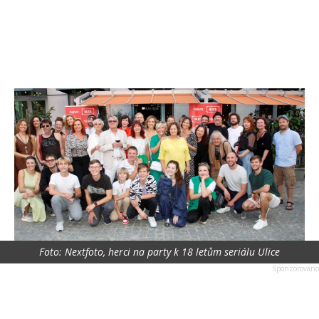
Foto: Nextfoto, herci na party k 18 letům seriálu Ulice