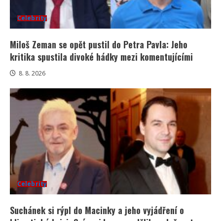
Celebrity
Miloš Zeman se opět pustil do Petra Pavla: Jeho
kritika spustila divoké hádky mezi komentujícími
8. 8. 2026
Celebrity
Suchánek si rýpl do Macinky a jeho vyjádření o