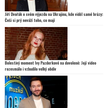
Jiří Dvořák o svém výjezdu na Ukrajinu, kde viděl samé hrůzy:
Češi si prý neváží toho, co mají
Bolestivý moment Ivy Pazderkové na dovolené: Její video
rozesmálo i vzbudilo velký obdiv