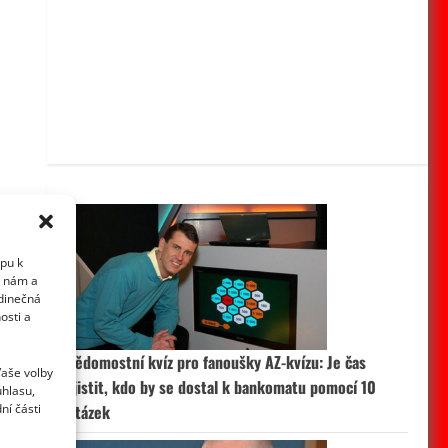
upu k
i nám a
edinečná
osti a
Vědomostní kvíz pro fanoušky AZ-kvízu: Je čas
Vaše volby
zjistit, kdo by se dostal k bankomatu pomocí 10
uhlasu,
ní části
otázek