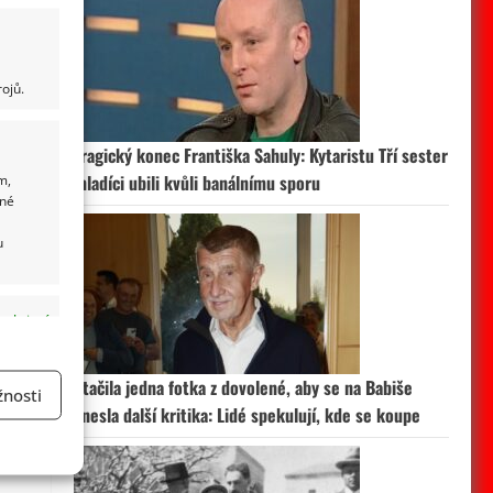
ojů.
Tragický konec Františka Sahuly: Kytaristu Tří sester
m,
mladíci ubili kvůli banálnímu sporu
ané
u
 aktivní
Stačila jedna fotka z dovolené, aby se na Babiše
nosti
snesla další kritika: Lidé spekulují, kde se koupe
a