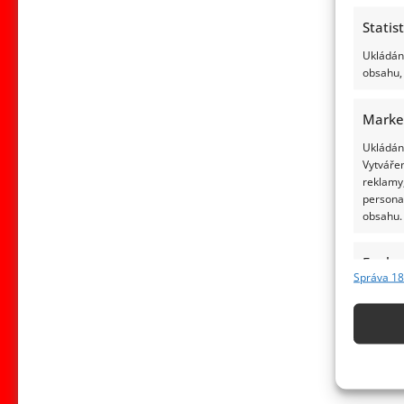
Statis
Ukládání
obsahu, 
Marke
Ukládání
Vytvářen
reklamy,
persona
obsahu.
Funkc
Správa 18
Přiřazov
Identifi
Použív
základ