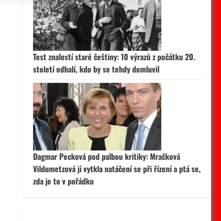
 aktivní
Test znalostí staré češtiny: 10 výrazů z počátku 20.
století odhalí, kdo by se tehdy domluvil
Dagmar Pecková pod palbou kritiky: Mračková
Vildumetzová jí vytkla natáčení se při řízení a ptá se,
zda je to v pořádku