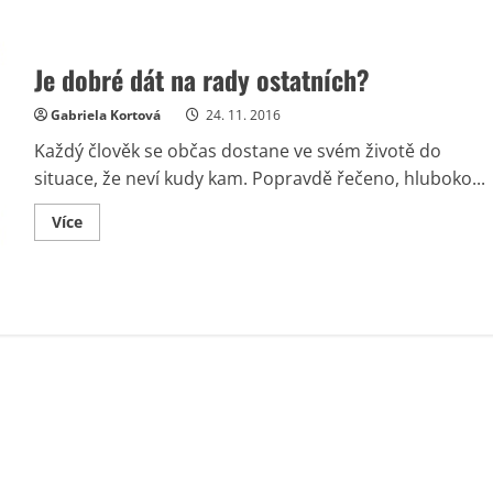
Je dobré dát na rady ostatních?
Gabriela Kortová
24. 11. 2016
Každý člověk se občas dostane ve svém životě do
situace, že neví kudy kam. Popravdě řečeno, hluboko...
Read
Více
more
about
Je
dobré
dát
na
rady
ostatních?