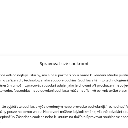
Spravovat své soukromí
oskytli co nejlepší služby, my a naši partneři používáme k ukládání a/nebo příst
m o zařízeních, technologie jako soubory cookies. Souhlas s těmito technologiem
tnerům umožní zpracovávat osobní údaje, jako je chování při procházení nebo j
to webu. Nesouhlas nebo odvolání souhlasu může nepříznivě ovlivnit určité vlastn
 níže vyjádřete souhlas s výše uvedeným nebo proveďte podrobnější rozhodnutí. 
žity pouze na tomto webu. Nastavení můžete kdykoli změnit, včetně odvolání so
epínačů v Zásadách cookies nebo kliknutím na tlačítko Spravovat souhlas ve spod
.