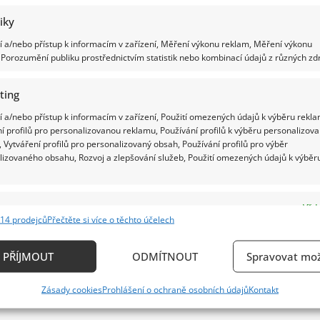
tiky
 a/nebo přístup k informacím v zařízení, Měření výkonu reklam, Měření výkonu
Porozumění publiku prostřednictvím statistik nebo kombinací údajů z různých zdr
ting
 a/nebo přístup k informacím v zařízení, Použití omezených údajů k výběru rekla
í profilů pro personalizovanou reklamu, Používání profilů k výběru personalizov
 Vytváření profilů pro personalizovaný obsah, Používání profilů pro výběr
lizovaného obsahu, Rozvoj a zlepšování služeb, Použití omezených údajů k výběr
e
Vždy
14 prodejců
Přečtěte si více o těchto účelech
ání a kombinování údajů z jiných zdrojů údajů, Propojení různých zařízení,
kace zařízení na základě automaticky přenášených informací.
PŘÍJMOUT
ODMÍTNOUT
Spravovat mož
ání přesných údajů o zeměpisné poloze, Identifikace zařízení n
Zásady cookies
Prohlášení o ochraně osobních údajů
Kontakt
ě aktivně vyžádaných informací.