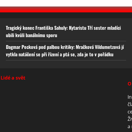
Tragický konec Františka Sahuly: Kytaristu Tří sester mladíci
ubili kvůli banálnímu sporu
Dagmar Pecková pod palbou kritiky: Mračková Vildumetzová jí
vytkla natáčení se při řízení a ptá se, zda je to v pořádku
Lidé a svět
O
In
čl
ce
Ži
a 