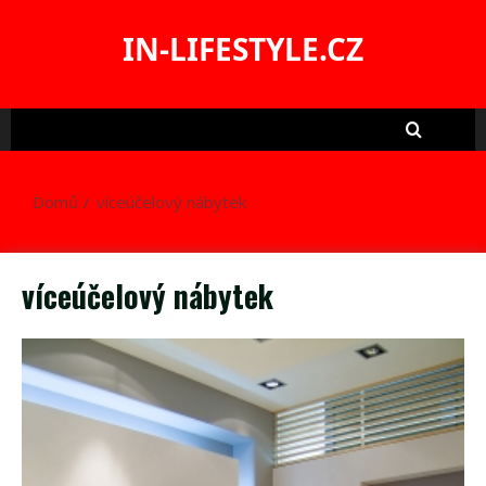
Skip
to
IN-LIFESTYLE.CZ
content
Domů
víceúčelový nábytek
víceúčelový nábytek