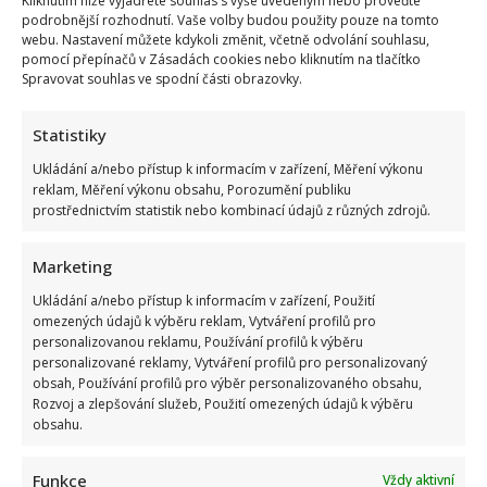
Kliknutím níže vyjádřete souhlas s výše uvedeným nebo proveďte
podrobnější rozhodnutí. Vaše volby budou použity pouze na tomto
webu. Nastavení můžete kdykoli změnit, včetně odvolání souhlasu,
pomocí přepínačů v Zásadách cookies nebo kliknutím na tlačítko
Spravovat souhlas ve spodní části obrazovky.
Statistiky
Ukládání a/nebo přístup k informacím v zařízení, Měření výkonu
reklam, Měření výkonu obsahu, Porozumění publiku
prostřednictvím statistik nebo kombinací údajů z různých zdrojů.
Marketing
Ukládání a/nebo přístup k informacím v zařízení, Použití
Stačila jedna fotka z dovolené, aby se na Babiše snesla další
omezených údajů k výběru reklam, Vytváření profilů pro
kritika: Lidé spekulují, kde se koupe
personalizovanou reklamu, Používání profilů k výběru
personalizované reklamy, Vytváření profilů pro personalizovaný
obsah, Používání profilů pro výběr personalizovaného obsahu,
Rozvoj a zlepšování služeb, Použití omezených údajů k výběru
obsahu.
Funkce
Vždy aktivní