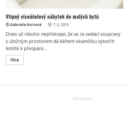
Vtipný víceúčelový nábytek do malých bytů
Gabriela Kortová
7. 5. 2015
Dnes už nikoho nepřekvapí, že se ze sedací soupravy
s úložným prostorem dá během okamžiku vytvořit
letiště k přespání....
Read
Více
more
about
Vtipný
víceúčelový
nábytek
do
malých
bytů