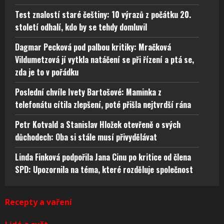
Test znalostí staré češtiny: 10 výrazů z počátku 20.
století odhalí, kdo by se tehdy domluvil
Dagmar Pecková pod palbou kritiky: Mračková
Vildumetzová jí vytkla natáčení se při řízení a ptá se,
zda je to v pořádku
Poslední chvíle Ivety Bartošové: Maminka z
telefonátu cítila zlepšení, poté přišla nejtvrdší rána
Petr Kotvald a Stanislav Hložek otevřeně o svých
důchodech: Oba si stále musí přivydělávat
Linda Finková podpořila Jana Cinu po kritice od člena
SPD: Upozornila na téma, které rozděluje společnost
Recepty a vaření