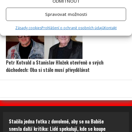
ODMÍTNOUT
Poslední chvíle Ivety Bartošové: Maminka z telefonátu
cítila zlepšení, poté přišla nejtvrdší rána
Spravovat možnosti
Zásady cookies
Prohlášení o ochraně osobních údajů
Kontakt
Petr Kotvald a Stanislav Hložek otevřeně o svých
důchodech: Oba si stále musí přivydělávat
Stačila jedna fotka z dovolené, aby se na Babiše
snesla další kritika: Lidé spekulují, kde se koupe