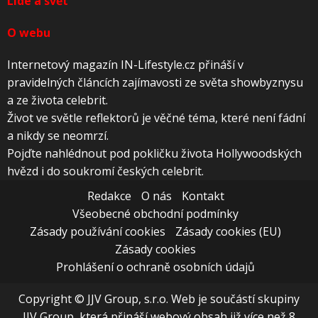
Lidé a svět
O webu
Internetový magazín IN-Lifestyle.cz přináší v
pravidelných článcích zajímavosti ze světa showbyznysu
a ze života celebrit.
Život ve světle reflektorů je věčné téma, které není fádní
a nikdy se neomrzí.
Pojďte nahlédnout pod pokličku života Hollywoodských
hvězd i do soukromí českých celebrit.
Redakce
O nás
Kontakt
Všeobecné obchodní podmínky
Zásady používání cookies
Zásady cookies (EU)
Zásady cookies
Prohlášení o ochraně osobních údajů
Copyright © JJV Group, s.r.o. Web je součástí skupiny
JJV Group, která přináší webový obsah již více než 8