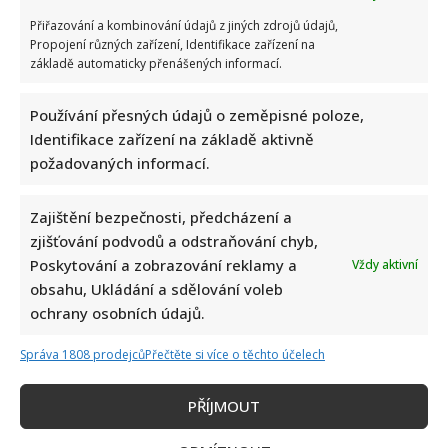
Přiřazování a kombinování údajů z jiných zdrojů údajů,
Test znalostí staré češtiny: 10 výrazů z počátku 20. století
Propojení různých zařízení, Identifikace zařízení na
základě automaticky přenášených informací.
odhalí, kdo by se tehdy domluvil
Používání přesných údajů o zeměpisné poloze,
Identifikace zařízení na základě aktivně
požadovaných informací.
Zajištění bezpečnosti, předcházení a
zjišťování podvodů a odstraňování chyb,
Dagmar Pecková pod palbou kritiky: Mračková Vildumetzová
Poskytování a zobrazování reklamy a
Vždy aktivní
jí vytkla natáčení se při řízení a ptá se, zda je to v pořádku
obsahu, Ukládání a sdělování voleb
ochrany osobních údajů.
Správa 1808 prodejců
Přečtěte si více o těchto účelech
PŘÍJMOUT