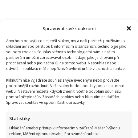
Spravovat své soukromí
Abychom poskytli co nejlepší služby, my a naši partneři používáme k
ukládání a/nebo přístupu k informacím o zařízeních, technologie jako
soubory cookies. Souhlas s těmito technologiemi nám a našim
partnerům umožní zpracovávat osobní údaje, jako je chování při
procházení nebo jedinečná ID na tomto webu. Nesouhlas nebo
odvolání souhlasu může nepříznivě ovlivnit určité vlastnosti a funkce.
Kliknutím níže vyjádřete souhlas s výše uvedeným nebo proveďte
podrobnější rozhodnutí. Vaše volby budou použity pouze na tomto
webu. Nastavení můžete kdykoli změnit, včetně odvolání souhlasu,
pomocí přepínačů v Zásadách cookies nebo kliknutím na tlačítko
Spravovat souhlas ve spodní části obrazovky.
Vědomostní kvíz pro fanoušky AZ-kvízu: Je čas zjistit, kdo
by se dostal k bankomatu pomocí 10 otázek
Statistiky
Ukládání a/nebo přístup k informacím v zařízení, Měření výkonu
reklam, Měření výkonu obsahu, Porozumění publiku