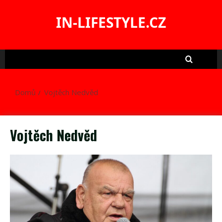
Skip
to
IN-LIFESTYLE.CZ
content
Domů
Vojtěch Nedvěd
Vojtěch Nedvěd