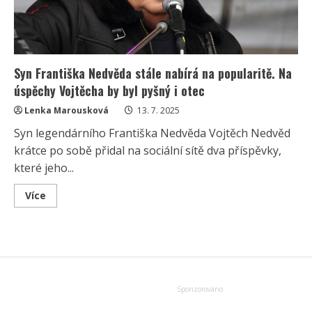
Syn Františka Nedvěda stále nabírá na popularitě. Na
úspěchy Vojtěcha by byl pyšný i otec
Lenka Marousková
13. 7. 2025
Syn legendárního Františka Nedvěda Vojtěch Nedvěd
krátce po sobě přidal na sociální sítě dva příspěvky,
které jeho...
Read
Více
more
about
Syn
Františka
Nedvěda
stále
nabírá
na
popularitě.
Na
úspěchy
Vojtěcha