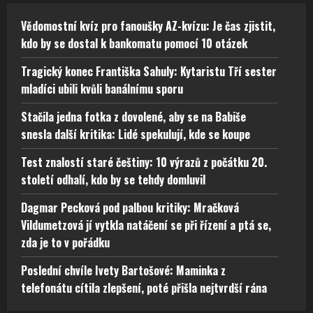
Vědomostní kvíz pro fanoušky AZ-kvízu: Je čas zjistit,
kdo by se dostal k bankomatu pomocí 10 otázek
Tragický konec Františka Sahuly: Kytaristu Tří sester
mladíci ubili kvůli banálnímu sporu
Stačila jedna fotka z dovolené, aby se na Babiše
snesla další kritika: Lidé spekulují, kde se koupe
Test znalostí staré češtiny: 10 výrazů z počátku 20.
století odhalí, kdo by se tehdy domluvil
Dagmar Pecková pod palbou kritiky: Mračková
Vildumetzová jí vytkla natáčení se při řízení a ptá se,
zda je to v pořádku
Poslední chvíle Ivety Bartošové: Maminka z
telefonátu cítila zlepšení, poté přišla nejtvrdší rána