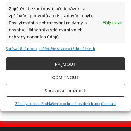
Zajištění bezpečnosti, předcházení a
zjišťování podvodů a odstraňování chyb,
Poskytování a zobrazování reklamy a
Vždy aktivní
Test znalostí staré češtiny: 10 výrazů z počátku 20. století
obsahu, Ukládání a sdělování voleb
odhalí, kdo by se tehdy domluvil
ochrany osobních údajů.
Správa 1814 prodejců
Přečtěte si více o těchto účelech
PŘÍJMOUT
ODMÍTNOUT
Dagmar Pecková pod palbou kritiky: Mračková Vildumetzová
jí vytkla natáčení se při řízení a ptá se, zda je to v pořádku
Spravovat možnosti
Zásady cookies
Prohlášení o ochraně osobních údajů
Kontakt