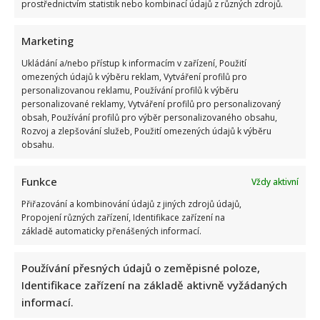
prostřednictvím statistik nebo kombinací údajů z různých zdrojů.
Marketing
Ukládání a/nebo přístup k informacím v zařízení, Použití
Tragický konec Františka Sahuly: Kytaristu Tří sester
omezených údajů k výběru reklam, Vytváření profilů pro
personalizovanou reklamu, Používání profilů k výběru
mladíci ubili kvůli banálnímu sporu
personalizované reklamy, Vytváření profilů pro personalizovaný
obsah, Používání profilů pro výběr personalizovaného obsahu,
Rozvoj a zlepšování služeb, Použití omezených údajů k výběru
obsahu.
Funkce
Vždy aktivní
Přiřazování a kombinování údajů z jiných zdrojů údajů,
Propojení různých zařízení, Identifikace zařízení na
Stačila jedna fotka z dovolené, aby se na Babiše snesla další
základě automaticky přenášených informací.
kritika: Lidé spekulují, kde se koupe
Používání přesných údajů o zeměpisné poloze,
Identifikace zařízení na základě aktivně vyžádaných
informací.