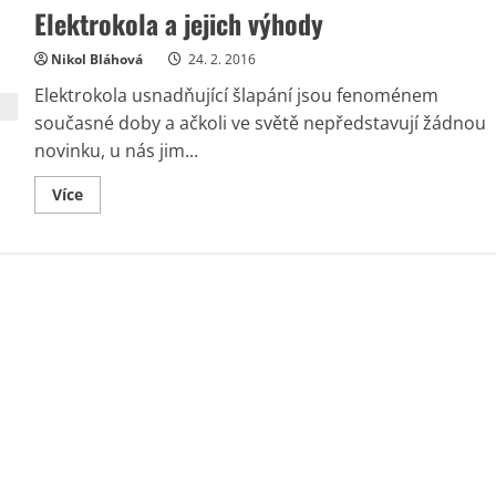
Elektrokola a jejich výhody
Nikol Bláhová
24. 2. 2016
Elektrokola usnadňující šlapání jsou fenoménem
současné doby a ačkoli ve světě nepředstavují žádnou
novinku, u nás jim...
Read
Více
more
about
Elektrokola
a
jejich
výhody