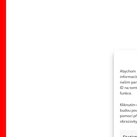
Abychom p
informací
našim par
ID na tom
funkce.
Kliknutím
budou pou
pomocí př
obrazovky
Statis