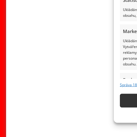
Ukládání
obsahu, 
Marke
Ukládání
Vytvářen
reklamy,
persona
obsahu.
Funkc
Správa 18
Přiřazov
Identifi
Použív
základ
Zajišt