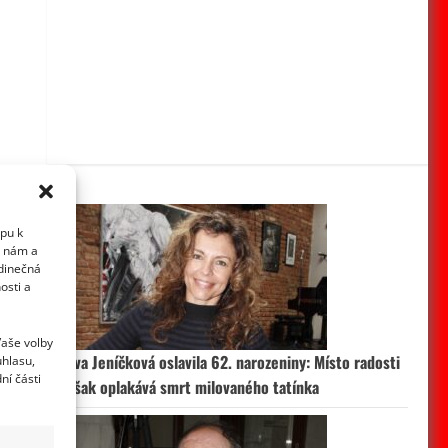
upu k
i nám a
edinečná
osti a
Vaše volby
Eva Jeníčková oslavila 62. narozeniny: Místo radosti
uhlasu,
ní části
však oplakává smrt milovaného tatínka