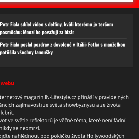
Petr Fiala sdílel video s delfíny, kvůli kterému je terčem
posměchu: Mnozí ho považují za bizár
Petr Fiala poslal pozdrav z dovolené v Itálii: Fotka s manželkou
potěšila všechny fanoušky
 webu
ternetový magazín IN-Lifestyle.cz přináší v pravidelných
áncích zajímavosti ze světa showbyznysu a ze života
lebrit.
vot ve světle reflektorů je věčné téma, které není fádní
nikdy se neomrzí.
ojďte nahlédnout pod pokličku života Hollywoodských