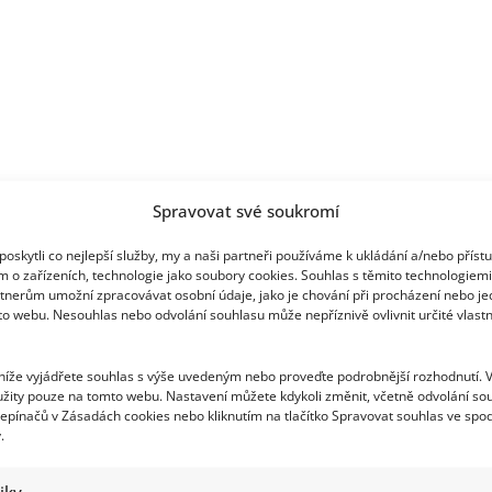
Spravovat své soukromí
oskytli co nejlepší služby, my a naši partneři používáme k ukládání a/nebo příst
m o zařízeních, technologie jako soubory cookies. Souhlas s těmito technologiem
tnerům umožní zpracovávat osobní údaje, jako je chování při procházení nebo j
to webu. Nesouhlas nebo odvolání souhlasu může nepříznivě ovlivnit určité vlastn
 níže vyjádřete souhlas s výše uvedeným nebo proveďte podrobnější rozhodnutí. 
žity pouze na tomto webu. Nastavení můžete kdykoli změnit, včetně odvolání so
epínačů v Zásadách cookies nebo kliknutím na tlačítko Spravovat souhlas ve spod
.
tiky