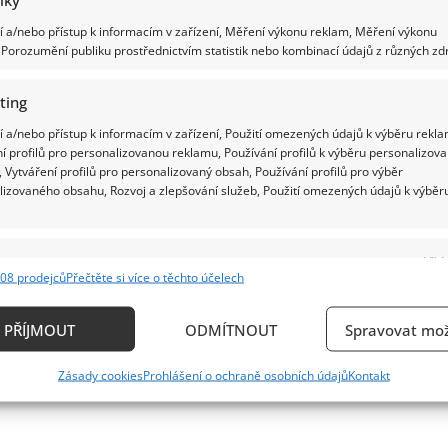
 a/nebo přístup k informacím v zařízení, Měření výkonu reklam, Měření výkonu
Porozumění publiku prostřednictvím statistik nebo kombinací údajů z různých zdr
ting
 a/nebo přístup k informacím v zařízení, Použití omezených údajů k výběru rekla
í profilů pro personalizovanou reklamu, Používání profilů k výběru personalizov
 Vytváření profilů pro personalizovaný obsah, Používání profilů pro výběr
lizovaného obsahu, Rozvoj a zlepšování služeb, Použití omezených údajů k výběr
e
Vždy
08 prodejců
Přečtěte si více o těchto účelech
ání a kombinování údajů z jiných zdrojů údajů, Propojení různých zařízení,
kace zařízení na základě automaticky přenášených informací.
PŘÍJMOUT
ODMÍTNOUT
Spravovat mož
ání přesných údajů o zeměpisné poloze, Identifikace zařízení n
Zásady cookies
Prohlášení o ochraně osobních údajů
Kontakt
ě aktivně požadovaných informací.
ění bezpečnosti, předcházení a zjišťování podvodů a