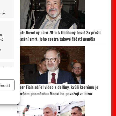
ojů.
Petr Novotný slaví 79 let: Oblíbený bavič 2x přežil
m,
vlastní smrt, jeho sestra takové štěstí neměla
ané
u
 aktivní
nosti
Petr Fiala sdílel video s delfíny, kvůli kterému je
terčem posměchu: Mnozí ho považují za bizár
a