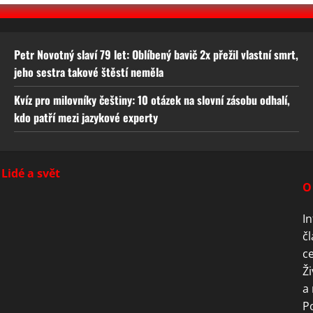
Petr Novotný slaví 79 let: Oblíbený bavič 2x přežil vlastní smrt,
jeho sestra takové štěstí neměla
Kvíz pro milovníky češtiny: 10 otázek na slovní zásobu odhalí,
kdo patří mezi jazykové experty
Lidé a svět
O
In
čl
ce
Ži
a 
P