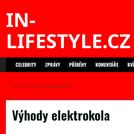
Skip
IN-
to
content
LIFESTYLE.CZ
CELEBRITY
ZPRÁVY
PŘÍBĚHY
KOMENTÁŘE
KV
Domů
Výhody elektrokola
Výhody elektrokola