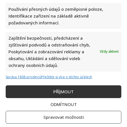
Používání přesných údajů o zeměpisné poloze,
Identifikace zařízení na základě aktivně
požadovaných informací.
Bydlení Michala Davida ve středomořském stylu: V pražské
Zajištění bezpečnosti, předcházení a
vile ma k dispozici i bazén a vnitřní atrium
zjišťování podvodů a odstraňování chyb,
Poskytování a zobrazování reklamy a
Vždy aktivní
obsahu, Ukládání a sdělování voleb
ochrany osobních údajů.
Správa 1808 prodejců
Přečtěte si více o těchto účelech
Fotokvíz o českých hercích: 10 fotografií prověří, kdo zná
PŘÍJMOUT
slavné tváře domácího filmu opravdu dokonale
ODMÍTNOUT
Spravovat možnosti