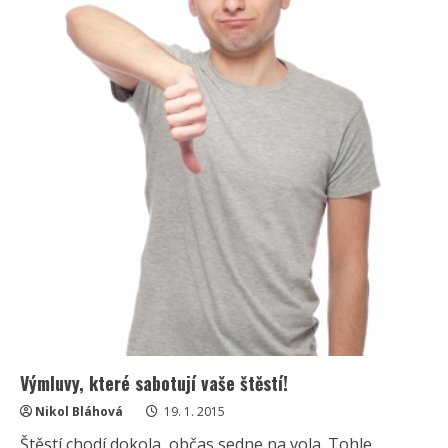
Výmluvy, které sabotují vaše štěstí!
Nikol Bláhová
19. 1. 2015
Štěstí chodí dokola, občas sedne na vola. Tohle