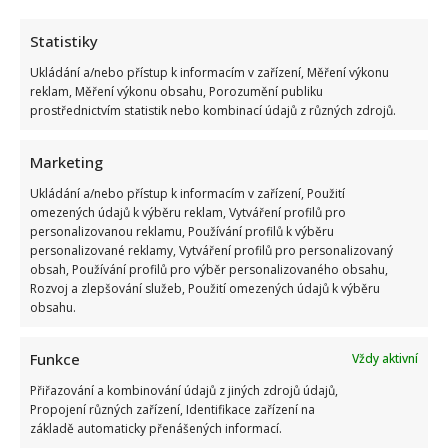
Statistiky
Ukládání a/nebo přístup k informacím v zařízení, Měření výkonu
reklam, Měření výkonu obsahu, Porozumění publiku
prostřednictvím statistik nebo kombinací údajů z různých zdrojů.
Petr Fiala poslal pozdrav z dovolené v Itálii: Fotka s
Marketing
manželkou potěšila všechny fanoušky
Ukládání a/nebo přístup k informacím v zařízení, Použití
omezených údajů k výběru reklam, Vytváření profilů pro
personalizovanou reklamu, Používání profilů k výběru
personalizované reklamy, Vytváření profilů pro personalizovaný
obsah, Používání profilů pro výběr personalizovaného obsahu,
Rozvoj a zlepšování služeb, Použití omezených údajů k výběru
obsahu.
Funkce
Velký test z českých přísloví: Jen opravdoví znalci zvládnou
Vždy aktivní
správně doplnit 10/10 bez chyby
Přiřazování a kombinování údajů z jiných zdrojů údajů,
Propojení různých zařízení, Identifikace zařízení na
základě automaticky přenášených informací.