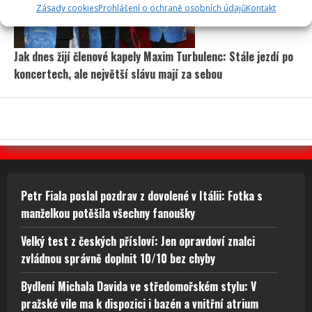
Zásady cookies
Prohlášení o ochraně osobních údajů
Kontakt
Jak dnes žijí členové kapely Maxim Turbulenc: Stále jezdí po
koncertech, ale největší slávu mají za sebou
Petr Fiala poslal pozdrav z dovolené v Itálii: Fotka s
manželkou potěšila všechny fanoušky
Velký test z českých přísloví: Jen opravdoví znalci
zvládnou správně doplnit 10/10 bez chyby
Bydlení Michala Davida ve středomořském stylu: V
pražské vile ma k dispozici i bazén a vnitřní atrium