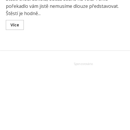
pořekadlo vám jistě nemusíme dlouze představovat.
Štěstí je hodně...
Read
Více
more
about
Výmluvy,
které
sabotují
vaše
štěstí!