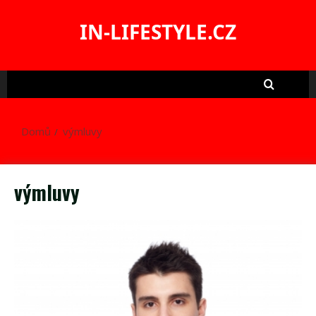
Skip
to
IN-LIFESTYLE.CZ
content
Domů
výmluvy
výmluvy