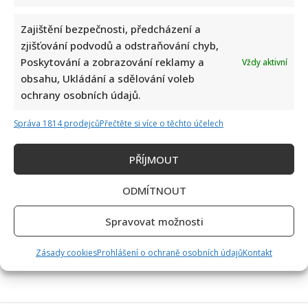
Zajištění bezpečnosti, předcházení a
zjišťování podvodů a odstraňování chyb,
Poskytování a zobrazování reklamy a
Vždy aktivní
obsahu, Ukládání a sdělování voleb
Kvíz pro fanoušky Alana Aldy: Je čas zavzpomínat na
ochrany osobních údajů.
slavného herce a postavu Hawkeyho Pierce
Správa 1814 prodejců
Přečtěte si více o těchto účelech
PŘÍJMOUT
ODMÍTNOUT
Václav Klaus se v televizi zastal Ruska: Jeho obhajoba a
Spravovat možnosti
kritika moderátorky rozdělila společnost
Zásady cookies
Prohlášení o ochraně osobních údajů
Kontakt