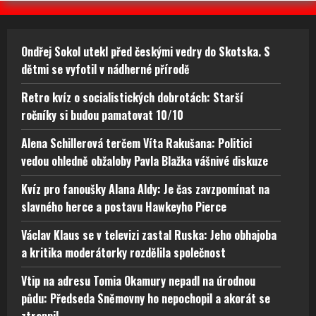
Ondřej Sokol utekl před českými vedry do Skotska. S
dětmi se vyfotil v nádherné přírodě
Retro kvíz o socialistických dobrotách: Starší
ročníky si budou pamatovat 10/10
Alena Schillerová terčem Víta Rakušana: Politici
vedou ohledně obžaloby Pavla Blažka vášnivé diskuze
Kvíz pro fanoušky Alana Aldy: Je čas zavzpomínat na
slavného herce a postavu Hawkeyho Pierce
Václav Klaus se v televizi zastal Ruska: Jeho obhajoba
a kritika moderátorky rozdělila společnost
Vtip na adresu Tomia Okamury nepadl na úrodnou
půdu: Předseda Sněmovny ho nepochopil a akorát se