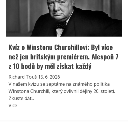
Kvíz o Winstonu Churchillovi: Byl více
než jen britským premiérem. Alespoň 7
z 10 bodů by měl získat každý
Richard Touš
15. 6. 2026
V našem kvízu se zeptáme na známého politika
Winstona Churchill, který ovlivnil dějiny 20. století.
Zkuste dát...
Read
Více
more
about
Kvíz