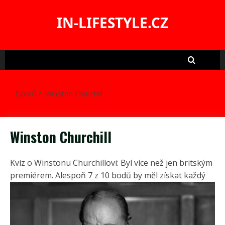
Skip
to
IN-LIFESTYLE.CZ
content
Domů
Winston Churchill
Winston Churchill
Kvíz o Winstonu Churchillovi: Byl více než jen britským
premiérem. Alespoň 7 z 10 bodů by měl získat každý