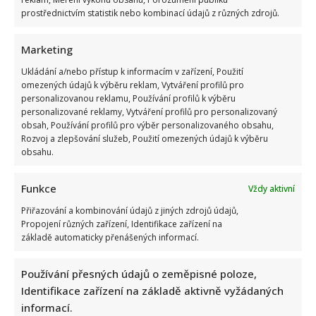
prostřednictvím statistik nebo kombinací údajů z různých zdrojů.
Marketing
Ukládání a/nebo přístup k informacím v zařízení, Použití
omezených údajů k výběru reklam, Vytváření profilů pro
personalizovanou reklamu, Používání profilů k výběru
personalizované reklamy, Vytváření profilů pro personalizovaný
Retro kvíz o socialistických dobrotách: Starší ročníky si
obsah, Používání profilů pro výběr personalizovaného obsahu,
budou pamatovat 10/10
Rozvoj a zlepšování služeb, Použití omezených údajů k výběru
obsahu.
Funkce
Vždy aktivní
Přiřazování a kombinování údajů z jiných zdrojů údajů,
Propojení různých zařízení, Identifikace zařízení na
základě automaticky přenášených informací.
Alena Schillerová terčem Víta Rakušana: Politici vedou
Používání přesných údajů o zeměpisné poloze,
ohledně obžaloby Pavla Blažka vášnivé diskuze
Identifikace zařízení na základě aktivně vyžádaných
informací.