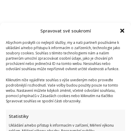
Spravovat své soukromí
Abychom poskytli co nejlepší služby, my a naši partneři používáme k
ukládání a/nebo přístupu k informacím o zařízeních, technologie jako
soubory cookies. Souhlas s těmito technologiemi nám a našim
partnerům umožní zpracovávat osobní údaje, jako je chování při
procházení nebo jedinečná ID na tomto webu. Nesouhlas nebo
odvolání souhlasu může nepříznivě ovlivnit určité vlastnosti a funkce.
Kliknutím níže vyjádřete souhlas s výše uvedeným nebo proveďte
podrobnější rozhodnutí. Vaše volby budou použity pouze na tomto
webu. Nastavení můžete kdykoli změnit, včetně odvolání souhlasu,
pomocí přepínačů v Zásadách cookies nebo kliknutím na tlačítko
Spravovat souhlas ve spodní části obrazovky.
Statistiky
Ondřej Sokol utekl před českými vedry do Skotska. S dětmi
se vyfotil v nádherné přírodě
Ukládání a/nebo přístup k informacím v zařízení, Měření výkonu
reklam, Měření výkonu obsahu, Porozumění publiku