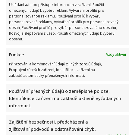
Ukládání a/nebo přístup k informacím v zařízení, Použití
omezených údajů k výběru reklam, Vytváření profilů pro
personalizovanou reklamu, Používání profilů k výběru
personalizované reklamy, Vytváření profilů pro personalizovaný
obsah, Používání profilů pro výběr personalizovaného obsahu,
Rozvoj a zlepšování služeb, Použití omezených údajů k výběru
obsahu.
Funkce
Vždy aktivní
Přiřazování a kombinování údajů z jiných zdrojů údajů,
Propojení různých zařízení, Identifikace zařízení na
základě automaticky přenášených informací.
Používání přesných údajů o zeměpisné poloze,
Identifikace zařízení na základě aktivně vyžádaných
informací.
Markéta Děrgelová o rozchodu s Vojtou Dykem mluví
nerada: Po bolestivém konci však také našla lásku
Zajištění bezpečnosti, předcházení a
zjišťování podvodů a odstraňování chyb,