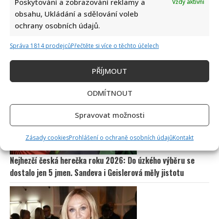
Poskytování a zobrazování reklamy a
Vždy aktivní
obsahu, Ukládání a sdělování voleb
ochrany osobních údajů.
Správa 1814 prodejců
Přečtěte si více o těchto účelech
Test vědomostí o lidském těle: Kdo získá 10 z 10 bodů,
PŘÍJMOUT
pamatuje si biologii ze základní školy dokonale
ODMÍTNOUT
Spravovat možnosti
Zásady cookies
Prohlášení o ochraně osobních údajů
Kontakt
Nejhezčí česká herečka roku 2026: Do úzkého výběru se
dostalo jen 5 jmen. Sandeva i Geislerová měly jistotu