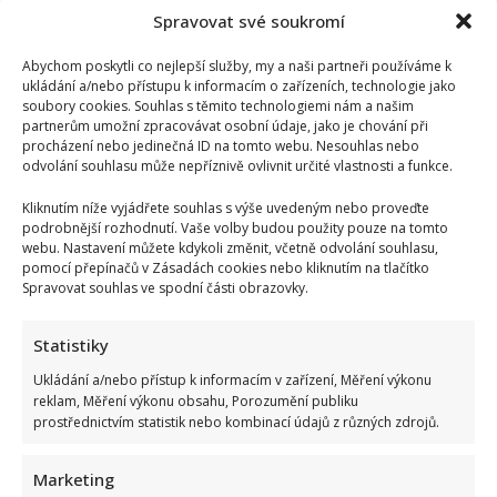
Koupili
ho
Spravovat své soukromí
s
partnerem
za
Abychom poskytli co nejlepší služby, my a naši partneři používáme k
12
ukládání a/nebo přístupu k informacím o zařízeních, technologie jako
milionů
soubory cookies. Souhlas s těmito technologiemi nám a našim
partnerům umožní zpracovávat osobní údaje, jako je chování při
procházení nebo jedinečná ID na tomto webu. Nesouhlas nebo
odvolání souhlasu může nepříznivě ovlivnit určité vlastnosti a funkce.
Kliknutím níže vyjádřete souhlas s výše uvedeným nebo proveďte
podrobnější rozhodnutí. Vaše volby budou použity pouze na tomto
webu. Nastavení můžete kdykoli změnit, včetně odvolání souhlasu,
pomocí přepínačů v Zásadách cookies nebo kliknutím na tlačítko
Spravovat souhlas ve spodní části obrazovky.
Statistiky
Ukládání a/nebo přístup k informacím v zařízení, Měření výkonu
reklam, Měření výkonu obsahu, Porozumění publiku
prostřednictvím statistik nebo kombinací údajů z různých zdrojů.
Marketing