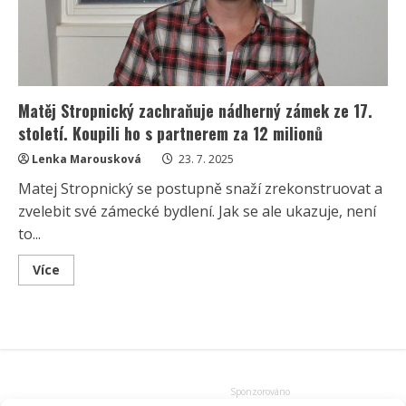
dokonalé
místo
na
výlet
Matěj Stropnický zachraňuje nádherný zámek ze 17.
století. Koupili ho s partnerem za 12 milionů
Lenka Marousková
23. 7. 2025
Matej Stropnický se postupně snaží zrekonstruovat a
zvelebit své zámecké bydlení. Jak se ale ukazuje, není
to...
Read
Více
more
about
Matěj
Stropnický
zachraňuje
nádherný
zámek
ze
17.
století.