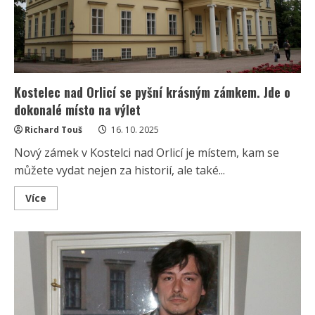
prohlídky
plné
poznávání
historie
Kostelec nad Orlicí se pyšní krásným zámkem. Jde o
dokonalé místo na výlet
Richard Touš
16. 10. 2025
Nový zámek v Kostelci nad Orlicí je místem, kam se
můžete vydat nejen za historií, ale také...
Read
Více
more
about
Kostelec
nad
Orlicí
se
pyšní
krásným
zámkem.
Jde
o