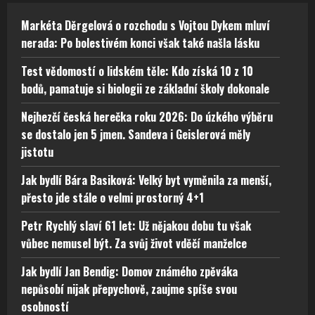
Markéta Děrgelová o rozchodu s Vojtou Dykem mluví
nerada: Po bolestivém konci však také našla lásku
Test vědomostí o lidském těle: Kdo získá 10 z 10
bodů, pamatuje si biologii ze základní školy dokonale
Nejhezčí česká herečka roku 2026: Do úzkého výběru
se dostalo jen 5 jmen. Sandeva i Geislerová měly
jistotu
Jak bydlí Bára Basiková: Velký byt vyměnila za menší,
přesto jde stále o velmi prostorný 4+1
Petr Rychlý slaví 61 let: Už nějakou dobu tu však
vůbec nemusel být. Za svůj život vděčí manželce
Jak bydlí Jan Bendig: Domov známého zpěváka
nepůsobí nijak přepychově, zaujme spíše svou
osobností