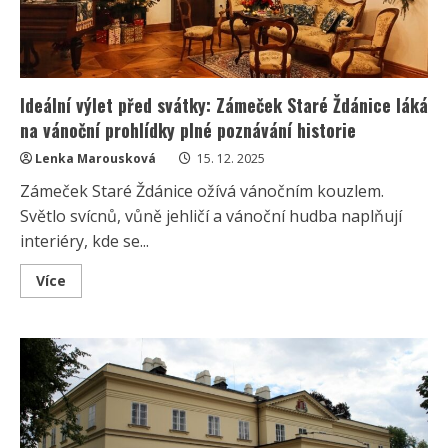
Ideální výlet před svátky: Zámeček Staré Ždánice láká
na vánoční prohlídky plné poznávání historie
Lenka Marousková
15. 12. 2025
Zámeček Staré Ždánice ožívá vánočním kouzlem.
Světlo svícnů, vůně jehličí a vánoční hudba naplňují
interiéry, kde se...
Read
Více
more
about
Ideální
výlet
před
svátky:
Zámeček
Staré
Ždánice
láká
na
vánoční