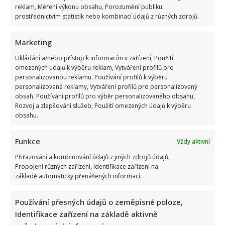
reklam, Měření výkonu obsahu, Porozumění publiku
prostřednictvím statistik nebo kombinací údajů z různých zdrojů.
Marketing
Ukládání a/nebo přístup k informacím v zařízení, Použití
omezených údajů k výběru reklam, Vytváření profilů pro
personalizovanou reklamu, Používání profilů k výběru
Petr Fiala sdílel video s delfíny, kvůli kterému je terčem
personalizované reklamy, Vytváření profilů pro personalizovaný
obsah, Používání profilů pro výběr personalizovaného obsahu,
posměchu: Mnozí ho považují za bizár
Rozvoj a zlepšování služeb, Použití omezených údajů k výběru
obsahu.
Funkce
Vždy aktivní
Přiřazování a kombinování údajů z jiných zdrojů údajů,
Propojení různých zařízení, Identifikace zařízení na
základě automaticky přenášených informací.
Prezident Pavel vyrazil na tajnou dovolenou: Prozradila ho
však fotografie, pod kterou se rozjela mela
Používání přesných údajů o zeměpisné poloze,
Identifikace zařízení na základě aktivně