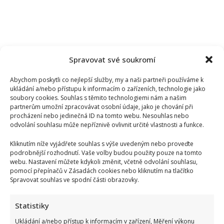
Spravovat své soukromí
Abychom poskytli co nejlepší služby, my a naši partneři používáme k
ukládání a/nebo přístupu k informacím o zařízeních, technologie jako
soubory cookies. Souhlas s těmito technologiemi nám a našim
partnerům umožní zpracovávat osobní údaje, jako je chování při
procházení nebo jedinečná ID na tomto webu. Nesouhlas nebo
odvolání souhlasu může nepříznivě ovlivnit určité vlastnosti a funkce.
Kliknutím níže vyjádřete souhlas s výše uvedeným nebo proveďte
podrobnější rozhodnutí. Vaše volby budou použity pouze na tomto
webu. Nastavení můžete kdykoli změnit, včetně odvolání souhlasu,
pomocí přepínačů v Zásadách cookies nebo kliknutím na tlačítko
Spravovat souhlas ve spodní části obrazovky.
Petr Novotný slaví 79 let: Oblíbený bavič 2x přežil vlastní
Statistiky
smrt, jeho sestra takové štěstí neměla
Ukládání a/nebo přístup k informacím v zařízení, Měření výkonu