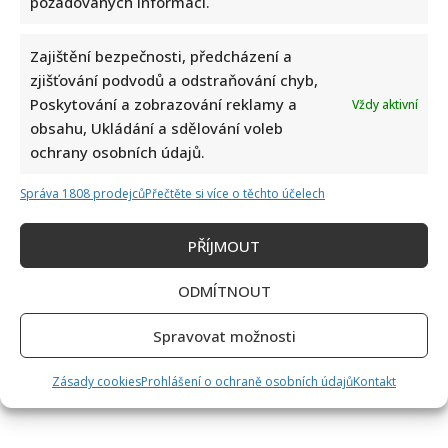
požadovaných informací.
Zajištění bezpečnosti, předcházení a
zjišťování podvodů a odstraňování chyb,
Poskytování a zobrazování reklamy a
Vždy aktivní
obsahu, Ukládání a sdělování voleb
Kvíz pro milovníky češtiny: 10 otázek na slovní zásobu
ochrany osobních údajů.
odhalí, kdo patří mezi jazykové experty
Správa 1808 prodejců
Přečtěte si více o těchto účelech
PŘÍJMOUT
ODMÍTNOUT
Spravovat možnosti
Petr Fiala poslal pozdrav z dovolené v Itálii: Fotka s
manželkou potěšila všechny fanoušky
Zásady cookies
Prohlášení o ochraně osobních údajů
Kontakt