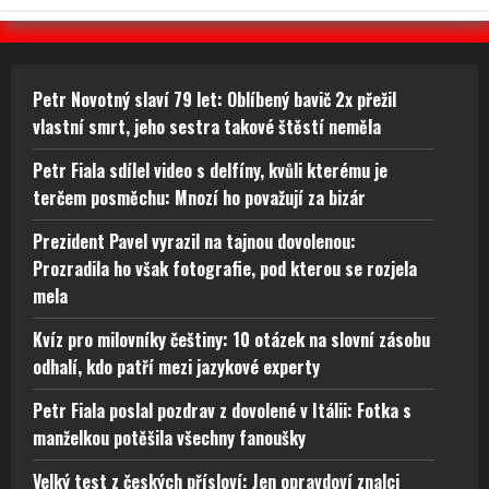
Petr Novotný slaví 79 let: Oblíbený bavič 2x přežil
vlastní smrt, jeho sestra takové štěstí neměla
Petr Fiala sdílel video s delfíny, kvůli kterému je
terčem posměchu: Mnozí ho považují za bizár
Prezident Pavel vyrazil na tajnou dovolenou:
Prozradila ho však fotografie, pod kterou se rozjela
mela
Kvíz pro milovníky češtiny: 10 otázek na slovní zásobu
odhalí, kdo patří mezi jazykové experty
Petr Fiala poslal pozdrav z dovolené v Itálii: Fotka s
manželkou potěšila všechny fanoušky
Velký test z českých přísloví: Jen opravdoví znalci