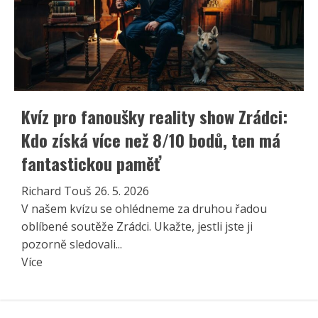
Kvíz pro fanoušky reality show Zrádci:
Kdo získá více než 8/10 bodů, ten má
fantastickou paměť
Richard Touš
26. 5. 2026
V našem kvízu se ohlédneme za druhou řadou
oblíbené soutěže Zrádci. Ukažte, jestli jste ji
pozorně sledovali...
Read
Více
more
about
Kvíz