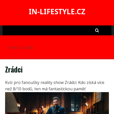
Skip
to
IN-LIFESTYLE.CZ
content
Domů
Zrádci
Zrádci
Kvíz pro fanoušky reality show Zrádci: Kdo získá více
než 8/10 bodů, ten má fantastickou paměť