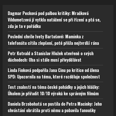
Dagmar Pecková pod palbou kritiky: Mračková
Vildumetzová jí vytkla natáčení se při řízení a ptá se,
zda je to v pořádku
Poslední chvíle Ivety Bartošové: Maminka z
telefonátu cítila zlepšení, poté přišla nejtvrdší rána
Petr Kotvald a Stanislav Hložek otevřeně o svých
důchodech: Oba si stále musí přivydělávat
Linda Finková podpořila Jana Cinu po kritice od člena
SPD: Upozornila na téma, které rozděluje společnost
Test znalostí na téma české pohádky a jejich hlášky:
Úkolem je přiřadit 10/10 výroků ke správným filmům
Daniela Brzobohatá se pustila do Petra Macinky: Jeho
chvástání obrátila proti němu a pobavila fanoušky