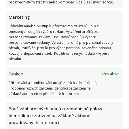
prostřednictvím statistik nebo kombinací údajů z různých zdrojů.
Marketing
Ukládání a/nebo přístup k informacím v zařízení, Použití
omezených údajů k výběru reklam, Vytváření profilů pro
personalizovanou reklamu, Používání profilů k výběru
Poslední chvíle Ivety Bartošové: Maminka z telefonátu
personalizované reklamy, Vytváření profilů pro personalizovaný
cítila zlepšení, poté přišla nejtvrdší rána
obsah, Používání profilů pro výběr personalizovaného obsahu,
Rozvoj a zlepšování služeb, Použití omezených údajů k výběru
obsahu.
Funkce
Vždy aktivní
Přiřazování a kombinování údajů z jiných zdrojů údajů,
Propojení různých zařízení, Identifikace zařízení na
základě automaticky přenášených informací.
Petr Kotvald a Stanislav Hložek otevřeně o svých
důchodech: Oba si stále musí přivydělávat
Používání přesných údajů o zeměpisné poloze,
Identifikace zařízení na základě aktivně
požadovaných informací.