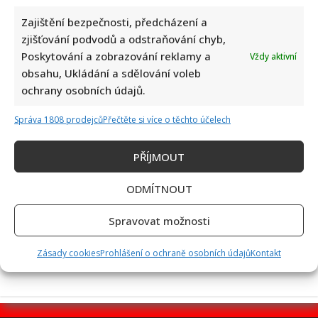
Zajištění bezpečnosti, předcházení a
zjišťování podvodů a odstraňování chyb,
Poskytování a zobrazování reklamy a
Vždy aktivní
Linda Finková podpořila Jana Cinu po kritice od člena SPD:
obsahu, Ukládání a sdělování voleb
Upozornila na téma, které rozděluje společnost
ochrany osobních údajů.
Správa 1808 prodejců
Přečtěte si více o těchto účelech
PŘÍJMOUT
ODMÍTNOUT
Test znalostí na téma české pohádky a jejich hlášky: Úkolem
Spravovat možnosti
je přiřadit 10/10 výroků ke správným filmům
Zásady cookies
Prohlášení o ochraně osobních údajů
Kontakt