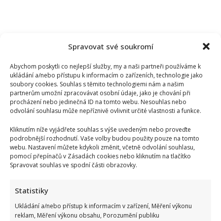
Spravovat své soukromí
Abychom poskytli co nejlepší služby, my a naši partneři používáme k
ukládání a/nebo přístupu k informacím o zařízeních, technologie jako
soubory cookies. Souhlas s těmito technologiemi nám a našim
partnerům umožní zpracovávat osobní údaje, jako je chování při
procházení nebo jedinečná ID na tomto webu. Nesouhlas nebo
odvolání souhlasu může nepříznivě ovlivnit určité vlastnosti a funkce.
Kliknutím níže vyjádřete souhlas s výše uvedeným nebo proveďte
podrobnější rozhodnutí. Vaše volby budou použity pouze na tomto
webu. Nastavení můžete kdykoli změnit, včetně odvolání souhlasu,
pomocí přepínačů v Zásadách cookies nebo kliknutím na tlačítko
Spravovat souhlas ve spodní části obrazovky.
Dagmar Pecková pod palbou kritiky: Mračková Vildumetzová
Statistiky
jí vytkla natáčení se při řízení a ptá se, zda je to v pořádku
Ukládání a/nebo přístup k informacím v zařízení, Měření výkonu
reklam, Měření výkonu obsahu, Porozumění publiku