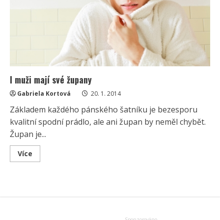
I muži mají své župany
Gabriela Kortová
20. 1. 2014
Základem každého pánského šatníku je bezesporu
kvalitní spodní prádlo, ale ani župan by neměl chybět.
Župan je...
Read
Více
more
about
I
muži
mají
své
župany