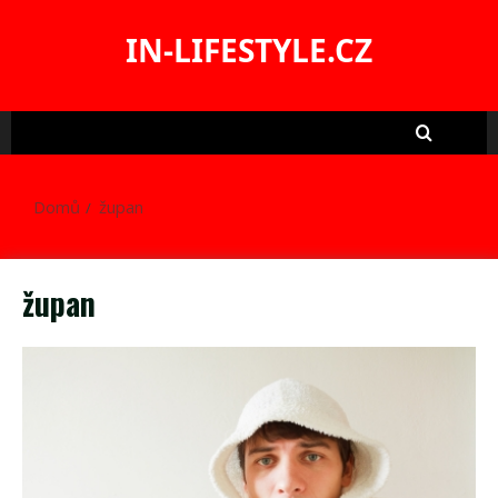
Skip
to
IN-LIFESTYLE.CZ
content
Domů
župan
župan