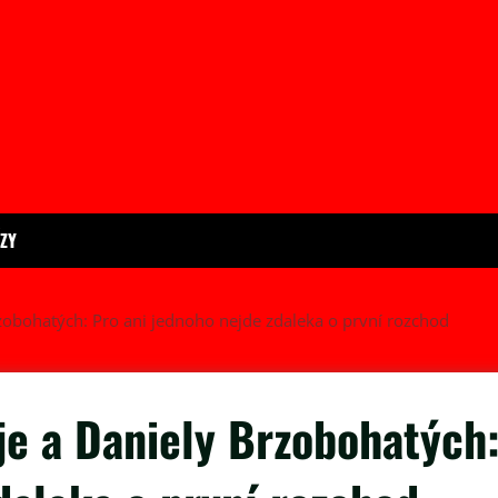
ÍZY
zobohatých: Pro ani jednoho nejde zdaleka o první rozchod
je a Daniely Brzobohatých