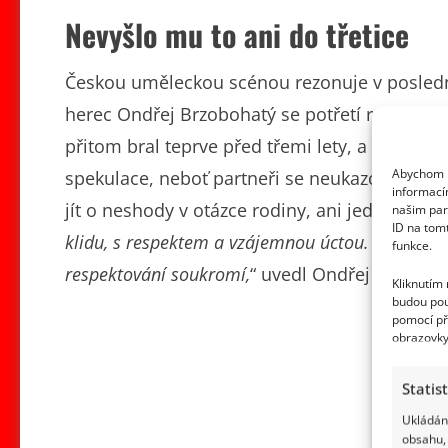
Nevyšlo mu to ani do třetice
Českou uměleckou scénou rezonuje v posledn
herec Ondřej Brzobohatý se potřetí rozvádí. 
přitom bral teprve před třemi lety, a to u it
Abychom p
spekulace, neboť partneři se neukazovali sp
informací
jít o neshody v otázce rodiny, ani jeden nic t
našim par
ID na tom
klidu, s respektem a vzájemnou úctou. Nebudem
funkce.
respektování soukromí,
“ uvedl Ondřej Brzoboh
Kliknutím
budou pou
pomocí př
obrazovky
Statis
Ukládání
obsahu, 