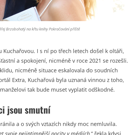
řej Brzobohatý na křtu knihy Pokračování příště
uchařovou. I s ní po třech letech došel k oltáři,
 šťastní a spokojení, nicméně v roce 2021 se rozešli.
v klidu, nicméně situace eskalovala do soudních
portál Extra, Kuchařová byla uznaná vinnou z toho,
manželovi tak bude muset vyplatit odškodné.
ci jsou smutní
ránila a o svých vztazích nikdy moc nemluvila.
et svoje nejintimnější pocity v médiích,
“ řekla kdysi