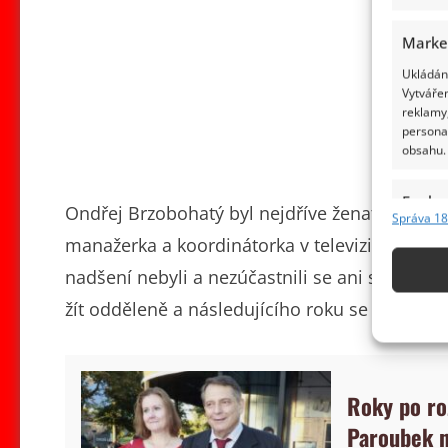
Marke
Ukládání
Vytvářen
reklamy,
persona
obsahu.
Funkc
Ondřej Brzobohatý byl nejdříve ženatý s Joha
Správa 18
Přiřazov
manažerka a koordinátorka v televizi Nova. Bra
Identifi
nadšení nebyli a nezúčastnili se ani svatby. Ma
Použív
žít odděleně a následujícího roku se rozvedli.
základ
Zajišt
Roky po ro
odstra
obsahu
Paroubek n