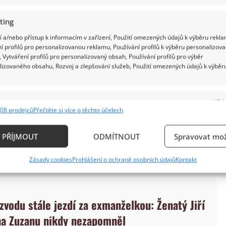
ting
 a/nebo přístup k informacím v zařízení, Použití omezených údajů k výběru rekla
í profilů pro personalizovanou reklamu, Používání profilů k výběru personalizov
 Vytváření profilů pro personalizovaný obsah, Používání profilů pro výběr
lizovaného obsahu, Rozvoj a zlepšování služeb, Použití omezených údajů k výběr
e
Vždy
nou Indrákovou. Ta pracovala jako produkční, PR
08 prodejců
Přečtěte si více o těchto účelech
ání a kombinování údajů z jiných zdrojů údajů, Propojení různých zařízení,
li se v roce 2008, i když jeho rodiče z toho příliš
kace zařízení na základě automaticky přenášených informací.
PŘÍJMOUT
ODMÍTNOUT
Spravovat mož
nželství prakticky vydrželo jen 4 roky, pak začali
ání přesných údajů o zeměpisné poloze, Identifikace zařízení n
Zásady cookies
Prohlášení o ochraně osobních údajů
Kontakt
ě aktivně požadovaných informací.
ění bezpečnosti, předcházení a zjišťování podvodů a
zvodu stále jezdí za exmanželkou: Ženatý Jiří
ňování chyb, Poskytování a zobrazování reklamy a
Vždy
, Ukládání a sdělování voleb ochrany osobních údajů.
a Zuzanu nikdy nezapomněl