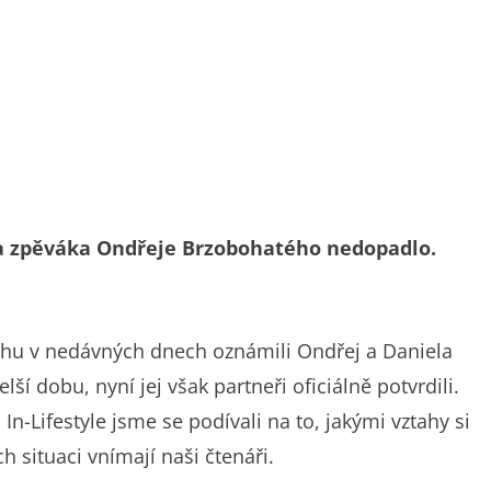
 a zpěváka Ondřeje Brzobohatého nedopadlo.
tahu v nedávných dnech oznámili Ondřej a Daniela
ší dobu, nyní jej však partneři oficiálně potvrdili.
n-Lifestyle jsme se podívali na to, jakými vztahy si
ch situaci vnímají naši čtenáři.