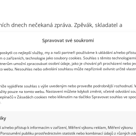
ích dnech nečekaná zpráva. Zpěvák, skladatel a
Svou stávající manželku Danielu Brzobohatou si
Spravovat své soukromí
alského Lago Di Garda. Oznámení předcházely delší
oskytli co nejlepší služby, my a naši partneři používáme k ukládání a/nebo příst
olečně na veřejnosti. Podle některých dohadů mělo
m o zařízeních, technologie jako soubory cookies. Souhlas s těmito technologiem
akového ale nepotvrdil. „
S Danielou jsme se rozešli v
tnerům umožní zpracovávat osobní údaje, jako je chování při procházení nebo j
to webu. Nesouhlas nebo odvolání souhlasu může nepříznivě ovlivnit určité vlastn
e k tomu poskytovat další podrobnosti a prosíme o
atý.
 níže vyjádřete souhlas s výše uvedeným nebo proveďte podrobnější rozhodnutí. 
žity pouze na tomto webu. Nastavení můžete kdykoli změnit, včetně odvolání so
epínačů v Zásadách cookies nebo kliknutím na tlačítko Spravovat souhlas ve spod
.
tiky
 a/nebo přístup k informacím v zařízení, Měření výkonu reklam, Měření výkonu
Porozumění publiku prostřednictvím statistik nebo kombinací údajů z různých zdr