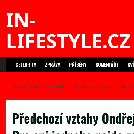
Skip
IN-
to
content
LIFESTYLE.CZ
CELEBRITY
ZPRÁVY
PŘÍBĚHY
KOMENTÁŘE
KV
Domů
Celebrity
Předchozí vztahy Ondřeje a Daniely Br
Předchozí vztahy Ondře