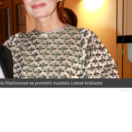
ela Písařovicová na premiéře muzikálu Ledové království