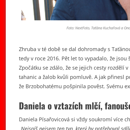
Foto: NextFoto, Taťána Kuchařová a Ond
Zhruba v té době se dal dohromady s Taťánou K
tedy v roce 2016. Pět let to vypadalo, že jsou
Zpočátku se zdálo, že se jejich cesty rozdělí 
tahanic a žalob kvůli pomluvě. A jak přinesl 
že Brzobohatému pošpinila pověst. Svému ex
Daniela o vztazích mlčí, fanouš
Daniela Písařovicová si vždy soukromí více ch
„
Nejspíš nejsem ten typ, který by potřeboval sdíl