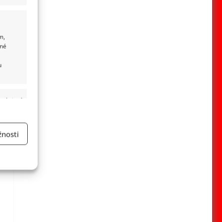
m,
ané
u
 aktivní
nosti
a
 aktivní