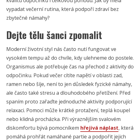
kvalitu odpočinku i celkovou pohodu. Jak by měla
vypadat večerní rutina, která podpoří zdraví bez
zbytečné námahy?
Dejte tělu šanci zpomalit
Moderní životní styl nás často nutí fungovat ve
vysokém tempu až do chvíle, kdy ulehneme do postele.
Organismus ale potřebuje čas na přechod z aktivity do
odpočinku. Pokud večer cítíte napětí v oblasti zad,
ramen nebo šíje, není to jen důsledek fyzické námahy,
ale často také stresu a dlouhodobého přetížení. Před
spaním proto zařaďte jednoduché aktivity podporující
relaxaci. Pomoci může krátké protažení, teplá koupel
nebo klidná procházka. Při výraznějším svalovém
diskomfortu bývá pomocníkem
hřejivá náplast
, která
pomáhá prohřát namáhané partie a podpořit jejich