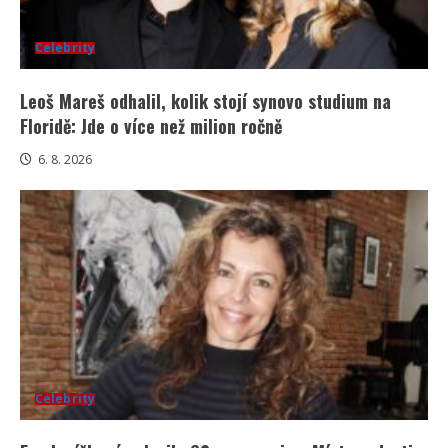
Celebrity
Leoš Mareš odhalil, kolik stojí synovo studium na
Floridě: Jde o více než milion ročně
6. 8. 2026
Celebrity