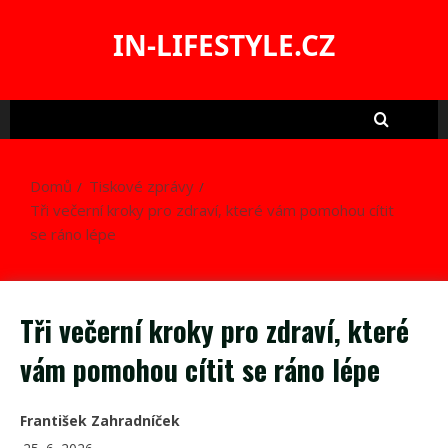
Skip
to
IN-LIFESTYLE.CZ
content
Domů
Tiskové zprávy
Tři večerní kroky pro zdraví, které vám pomohou cítit
se ráno lépe
Tři večerní kroky pro zdraví, které
vám pomohou cítit se ráno lépe
František Zahradníček