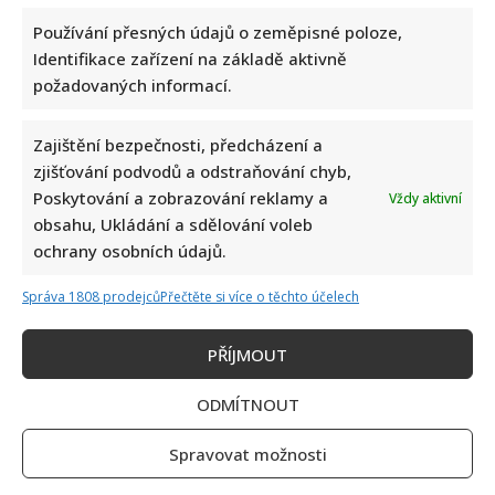
Používání přesných údajů o zeměpisné poloze,
Identifikace zařízení na základě aktivně
požadovaných informací.
Zajištění bezpečnosti, předcházení a
Jméno
*
zjišťování podvodů a odstraňování chyb,
Poskytování a zobrazování reklamy a
Vždy aktivní
obsahu, Ukládání a sdělování voleb
ochrany osobních údajů.
E-mail
*
Správa 1808 prodejců
Přečtěte si více o těchto účelech
Webová stránka
PŘÍJMOUT
ODMÍTNOUT
Uložit do prohlížeče jméno, e-mail a webovou
stránku pro budoucí komentáře.
Spravovat možnosti