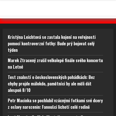
Kristýna Leichtová se zastala kojení na veřejnosti
pomocí kontroverzní fotky: Bude prý bojovat celý
týden
Marek Ztracený zrušil velkolepé finále svého koncertu
na Letné
Test znalostí o československých pohádkách: Bez
chyby projde málokdo, pamětníci by ale měli dát
alespoň 8/10
Petr Macinka se pochlubil vzácnými fotkami své dcery
z oslavy narozenin: Fanoušci lichotí celé rodině