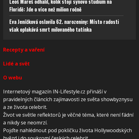
Leoš Mareš odhalil, kolik stojí synovo studium na
Floridě: Jde o více než milion ročně
Eva Jeníčková oslavila 62. narozeniny: Místo radosti
však oplakává smrt milovaného tatínka
Recepty a vaření
Lidé a svět
O webu
Internetový magazín IN-Lifestyle.cz přináší v
pravidelných článcích zajímavosti ze světa showbyznysu
a ze života celebrit.
Život ve světle reflektorů je věčné téma, které není fádní
a nikdy se neomrzí.
Pojďte nahlédnout pod pokličku života Hollywoodských
hvězd i do soukromí českých celebrit.