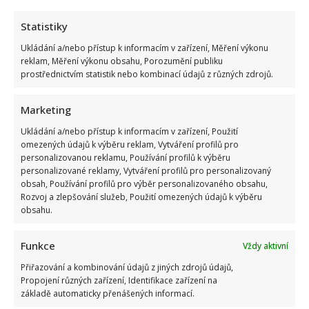
Statistiky
Ukládání a/nebo přístup k informacím v zařízení, Měření výkonu
reklam, Měření výkonu obsahu, Porozumění publiku
prostřednictvím statistik nebo kombinací údajů z různých zdrojů.
Marketing
Ukládání a/nebo přístup k informacím v zařízení, Použití
omezených údajů k výběru reklam, Vytváření profilů pro
Napsat komentář
personalizovanou reklamu, Používání profilů k výběru
personalizované reklamy, Vytváření profilů pro personalizovaný
Vaše e-mailová adresa nebude zveřejněna.
obsah, Používání profilů pro výběr personalizovaného obsahu,
Vyžadované informace jsou označeny
*
Rozvoj a zlepšování služeb, Použití omezených údajů k výběru
obsahu.
Komentář
*
Funkce
Vždy aktivní
Přiřazování a kombinování údajů z jiných zdrojů údajů,
Propojení různých zařízení, Identifikace zařízení na
základě automaticky přenášených informací.