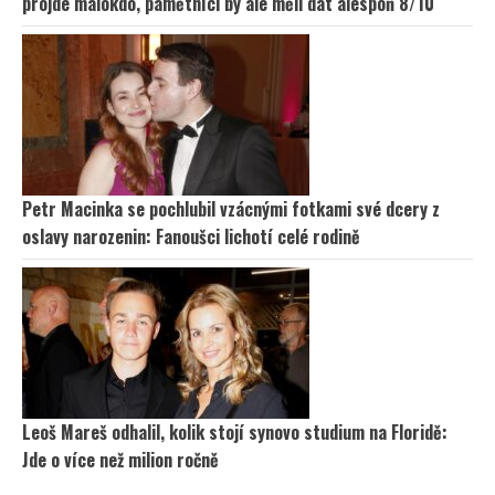
projde málokdo, pamětníci by ale měli dát alespoň 8/10
Petr Macinka se pochlubil vzácnými fotkami své dcery z
oslavy narozenin: Fanoušci lichotí celé rodině
Leoš Mareš odhalil, kolik stojí synovo studium na Floridě:
Jde o více než milion ročně