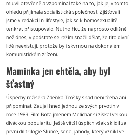
mluvil otevřeně a vzpomínal také na to, jak jej v tomto
ohledu přijímala socialistická společnost. Zjišťovali
jsme v redakci In-lifestyle, jak se k homosexualitě
tenkrát přistupovalo. Nutno říct, že naprosto odlišně
než dnes, v podstatě se režim snažil dělat, že tito divní
lidé neexistují, protože byli skvrnou na dokonalém
komunistickém zřízení.
Maminka jen chtěla, aby byl
šťastný
Úspěchy režiséra Zdeňka Trošky snad není třeba ani
připomínat. Zaujal hned jednou ze svých prvotin v
roce 1983. Film Bota jménem Melichar si získal velkou
diváckou popularitu. Ještě větší úspěch však sklidil za
první díl trilogie Slunce, seno, jahody, který vznikl ve