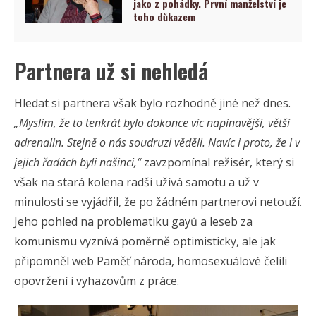
jako z pohádky. První manželství je
toho důkazem
Partnera už si nehledá
Hledat si partnera však bylo rozhodně jiné než dnes.
„Myslím, že to tenkrát bylo dokonce víc napínavější, větší
adrenalin. Stejně o nás soudruzi věděli. Navíc i proto, že i v
jejich řadách byli našinci,“
zavzpomínal režisér, který si
však na stará kolena radši užívá samotu a už v
minulosti se vyjádřil, že po žádném partnerovi netouží.
Jeho pohled na problematiku gayů a leseb za
komunismu vyznívá poměrně optimisticky, ale jak
připomněl web Paměť národa, homosexuálové čelili
opovržení i vyhazovům z práce.