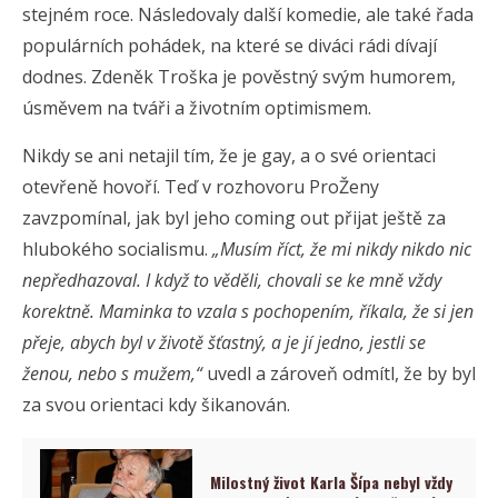
stejném roce. Následovaly další komedie, ale také řada
populárních pohádek, na které se diváci rádi dívají
dodnes. Zdeněk Troška je pověstný svým humorem,
úsměvem na tváři a životním optimismem.
Nikdy se ani netajil tím, že je gay, a o své orientaci
otevřeně hovoří. Teď v rozhovoru ProŽeny
zavzpomínal, jak byl jeho coming out přijat ještě za
hlubokého socialismu.
„Musím říct, že mi nikdy nikdo nic
nepředhazoval. I když to věděli, chovali se ke mně vždy
korektně. Maminka to vzala s pochopením, říkala, že si jen
přeje, abych byl v životě šťastný, a je jí jedno, jestli se
ženou, nebo s mužem,“
uvedl a zároveň odmítl, že by byl
za svou orientaci kdy šikanován.
Milostný život Karla Šípa nebyl vždy