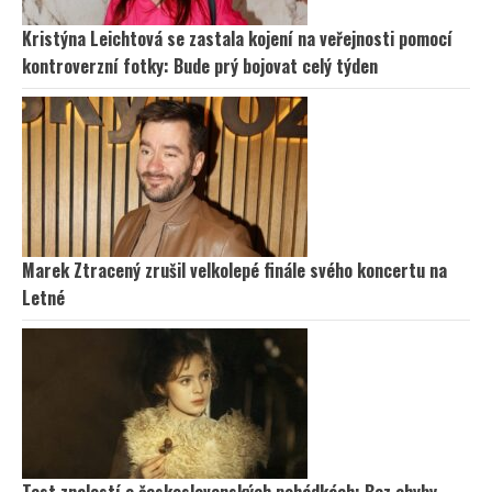
Kristýna Leichtová se zastala kojení na veřejnosti pomocí
kontroverzní fotky: Bude prý bojovat celý týden
Marek Ztracený zrušil velkolepé finále svého koncertu na
Letné
Test znalostí o československých pohádkách: Bez chyby