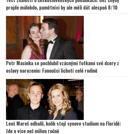
projde málokdo, pamětníci by ale měli dát alespoň 8/10
Petr Macinka se pochlubil vzácnými fotkami své dcery z
oslavy narozenin: Fanoušci lichotí celé rodině
Leoš Mareš odhalil, kolik stojí synovo studium na Floridě:
Jde o více než milion ročně