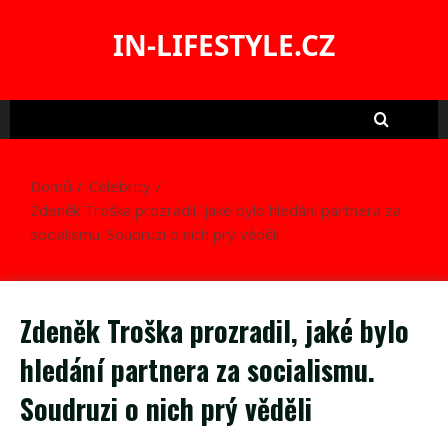
Skip
to
IN-LIFESTYLE.CZ
content
Domů
Celebrity
Zdeněk Troška prozradil, jaké bylo hledání partnera za
socialismu. Soudruzi o nich prý věděli
Zdeněk Troška prozradil, jaké bylo
hledání partnera za socialismu.
Soudruzi o nich prý věděli