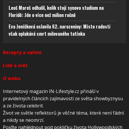
Leoš Mareš odhalil, kolik stojí synovo studium na
Floridě: Jde o více než milion ročně
Eva Jeníčková oslavila 62. narozeniny: Místo radosti
však oplakává smrt milovaného tatínka
Recepty a vaření
Lidé a svět
O webu
Internetový magazín IN-Lifestyle.cz přináší v
pravidelných článcích zajímavosti ze světa showbyznysu
a ze života celebrit.
Život ve světle reflektorů je věčné téma, které není fádní
a nikdy se neomrzí.
Pojďte nahlédnout pod pokličku života Hollywoodských