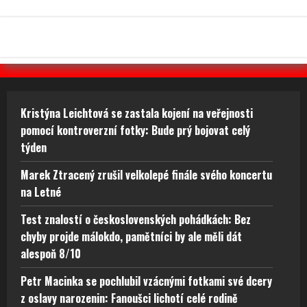
Kristýna Leichtová se zastala kojení na veřejnosti
pomocí kontroverzní fotky: Bude prý bojovat celý
týden
Marek Ztracený zrušil velkolepé finále svého koncertu
na Letné
Test znalostí o československých pohádkách: Bez
chyby projde málokdo, pamětníci by ale měli dát
alespoň 8/10
Petr Macinka se pochlubil vzácnými fotkami své dcery
z oslavy narozenin: Fanoušci lichotí celé rodině