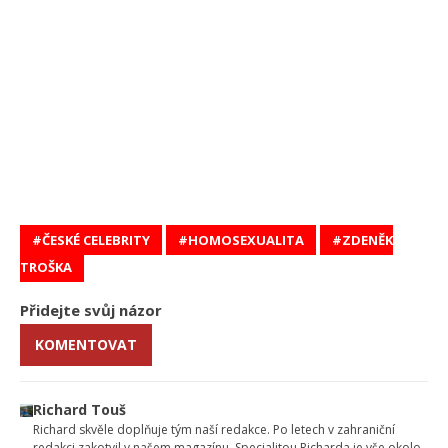
ČESKÉ CELEBRITY
HOMOSEXUALITA
ZDENĚK
TROŠKA
Přidejte svůj názor
KOMENTOVAT
Richard Touš
Richard skvěle doplňuje tým naší redakce. Po letech v zahraniční
redakci zakotvil v našem magazínu. Specialitou Richarda je vše okolo