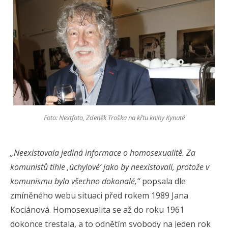
Foto: Nextfoto, Zdeněk Troška na křtu knihy Kynuté
„Neexistovala jediná informace o homosexualitě. Za
komunistů tihle ‚úchylové‘ jako by neexistovali, protože v
komunismu bylo všechno dokonalé,“
popsala dle
zmíněného webu situaci před rokem 1989 Jana
Kociánová. Homosexualita se až do roku 1961
dokonce trestala, a to odnětím svobody na jeden rok