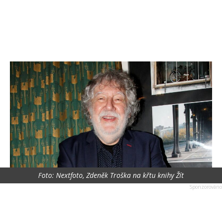
Foto: Nextfoto, Zdeněk Troška na křtu knihy Žít