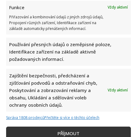
Funkce
Vždy aktivní
Přiřazování a kombinování údajů z jiných zdrojů údajů,
Propojení různých zařízení, Identifikace zařízení na
základě automaticky přenášených informací.
Používání přesných údajů o zeměpisné poloze,
Identifikace zařízení na základě aktivně
požadovaných informací.
Napsat komentář
Zajištění bezpečnosti, předcházení a
zjišťování podvodů a odstraňování chyb,
Vaše e-mailová adresa nebude zveřejněna.
Poskytování a zobrazování reklamy a
Vždy aktivní
Vyžadované informace jsou označeny
*
obsahu, Ukládání a sdělování voleb
Komentář
*
ochrany osobních údajů.
Správa 1808 prodejců
Přečtěte si více o těchto účelech
PŘÍJMOUT