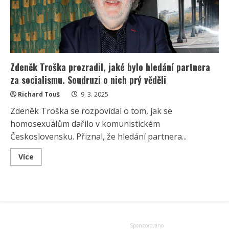
zdravotní
a
finanční
problémy
Zdeněk Troška prozradil, jaké bylo hledání partnera
za socialismu. Soudruzi o nich prý věděli
Richard Touš
9. 3. 2025
Zdeněk Troška se rozpovídal o tom, jak se
homosexuálům dařilo v komunistickém
Československu. Přiznal, že hledání partnera...
Read
Více
more
about
Zdeněk
Troška
prozradil,
jaké
bylo
hledání
partnera
za