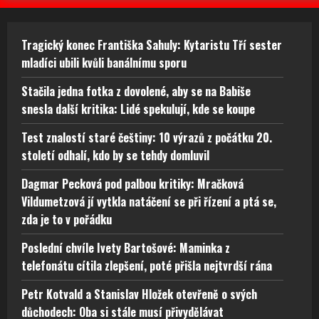
Tragický konec Františka Sahuly: Kytaristu Tří sester
mladíci ubili kvůli banálnímu sporu
Stačila jedna fotka z dovolené, aby se na Babiše
snesla další kritika: Lidé spekulují, kde se koupe
Test znalostí staré češtiny: 10 výrazů z počátku 20.
století odhalí, kdo by se tehdy domluvil
Dagmar Pecková pod palbou kritiky: Mračková
Vildumetzová jí vytkla natáčení se při řízení a ptá se,
zda je to v pořádku
Poslední chvíle Ivety Bartošové: Maminka z
telefonátu cítila zlepšení, poté přišla nejtvrdší rána
Petr Kotvald a Stanislav Hložek otevřeně o svých
důchodech: Oba si stále musí přivydělávat