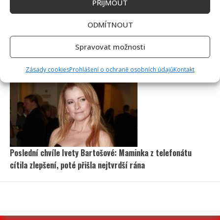
PŘÍJMOUT
ODMÍTNOUT
Spravovat možnosti
Dagmar Pecková pod palbou kritiky: Mračková Vildumetzová
jí vytkla natáčení se při řízení a ptá se, zda je to v pořádku
Zásady cookies
Prohlášení o ochraně osobních údajů
Kontakt
Poslední chvíle Ivety Bartošové: Maminka z telefonátu
cítila zlepšení, poté přišla nejtvrdší rána