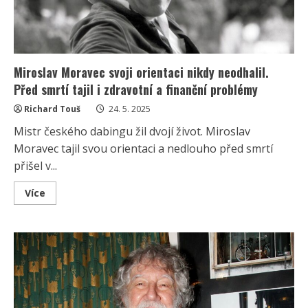
Miroslav Moravec svoji orientaci nikdy neodhalil.
Před smrtí tajil i zdravotní a finanční problémy
Richard Touš
24. 5. 2025
Mistr českého dabingu žil dvojí život. Miroslav
Moravec tajil svou orientaci a nedlouho před smrtí
přišel v...
Read
Více
more
about
Miroslav
Moravec
svoji
orientaci
nikdy
neodhalil.
Před
smrtí
tajil
i