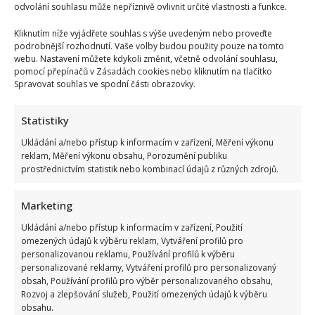
odvolání souhlasu může nepříznivě ovlivnit určité vlastnosti a funkce.
Kliknutím níže vyjádřete souhlas s výše uvedeným nebo proveďte
podrobnější rozhodnutí. Vaše volby budou použity pouze na tomto
webu. Nastavení můžete kdykoli změnit, včetně odvolání souhlasu,
pomocí přepínačů v Zásadách cookies nebo kliknutím na tlačítko
Spravovat souhlas ve spodní části obrazovky.
Statistiky
Ukládání a/nebo přístup k informacím v zařízení, Měření výkonu
reklam, Měření výkonu obsahu, Porozumění publiku
prostřednictvím statistik nebo kombinací údajů z různých zdrojů.
Marketing
Ukládání a/nebo přístup k informacím v zařízení, Použití
omezených údajů k výběru reklam, Vytváření profilů pro
personalizovanou reklamu, Používání profilů k výběru
Tragický konec Františka Sahuly: Kytaristu Tří sester
personalizované reklamy, Vytváření profilů pro personalizovaný
mladíci ubili kvůli banálnímu sporu
obsah, Používání profilů pro výběr personalizovaného obsahu,
Rozvoj a zlepšování služeb, Použití omezených údajů k výběru
obsahu.