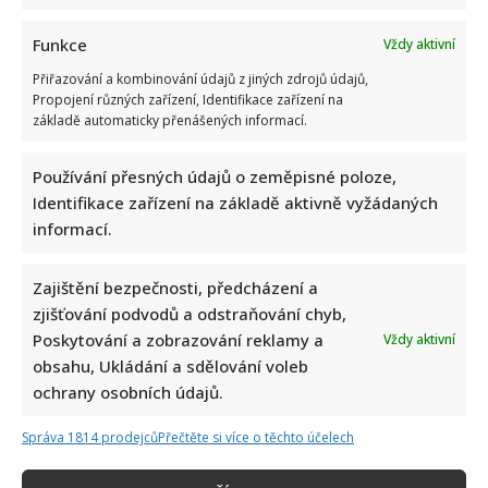
Funkce
Vždy aktivní
Přiřazování a kombinování údajů z jiných zdrojů údajů,
Propojení různých zařízení, Identifikace zařízení na
základě automaticky přenášených informací.
Stačila jedna fotka z dovolené, aby se na Babiše snesla další
kritika: Lidé spekulují, kde se koupe
Používání přesných údajů o zeměpisné poloze,
Identifikace zařízení na základě aktivně vyžádaných
informací.
Zajištění bezpečnosti, předcházení a
zjišťování podvodů a odstraňování chyb,
Poskytování a zobrazování reklamy a
Vždy aktivní
obsahu, Ukládání a sdělování voleb
Test znalostí staré češtiny: 10 výrazů z počátku 20. století
ochrany osobních údajů.
odhalí, kdo by se tehdy domluvil
Správa 1814 prodejců
Přečtěte si více o těchto účelech