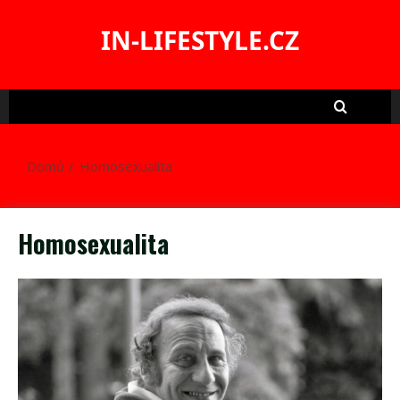
Skip
to
IN-LIFESTYLE.CZ
content
Domů
Homosexualita
Homosexualita