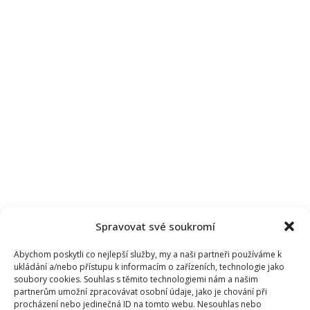
socialismu.
Soudruzi
o
nich
prý
věděli
Spravovat své soukromí
Abychom poskytli co nejlepší služby, my a naši partneři používáme k
ukládání a/nebo přístupu k informacím o zařízeních, technologie jako
soubory cookies. Souhlas s těmito technologiemi nám a našim
partnerům umožní zpracovávat osobní údaje, jako je chování při
procházení nebo jedinečná ID na tomto webu. Nesouhlas nebo