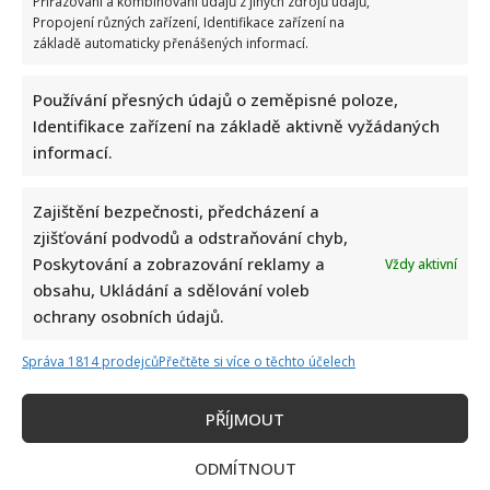
Přiřazování a kombinování údajů z jiných zdrojů údajů,
Propojení různých zařízení, Identifikace zařízení na
Josef Volfík
napsal:
základě automaticky přenášených informací.
10. 3. 2025 (18:22)
Mohl by pan Troška (nebo někdo jiný), uvést
Používání přesných údajů o zeměpisné poloze,
sumu, kterou každoročně dostává za
Identifikace zařízení na základě aktivně vyžádaných
reprízování jeho filmů ve všech televizích?
informací.
Zajištění bezpečnosti, předcházení a
Josef
napsal:
zjišťování podvodů a odstraňování chyb,
11. 3. 2025 (0:39)
Poskytování a zobrazování reklamy a
Vždy aktivní
Nejvíc mě namíchla lež, že se důchodcům za 4
obsahu, Ukládání a sdělování voleb
roky s letoškem, dnešní vlády zvedl důchod o
ochrany osobních údajů.
6650 kč.Je to nesmysl stejný jako ten Fialový
Správa 1814 prodejců
Přečtěte si více o těchto účelech
,že za další 4 roky ,kdy prý bude vládnout
Spolu, dohoní ekonomika platy, že budou
PŘÍJMOUT
vysoké jako v Německu.Dnešní vláda lže a
udělala pravý opak všeho co slibovala, před a
ODMÍTNOUT
po volbách..Nestěžuji si, ale osobně s