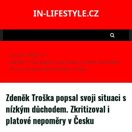
Skip
to
IN-LIFESTYLE.CZ
content
Domů
Celebrity
Zdeněk Troška popsal svoji situaci s nízkým důchodem.
Zkritizoval i platové nepoměry v Česku
Zdeněk Troška popsal svoji situaci s
nízkým důchodem. Zkritizoval i
platové nepoměry v Česku