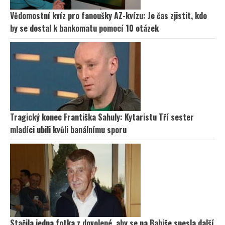
Vědomostní kvíz pro fanoušky AZ-kvízu: Je čas zjistit, kdo
by se dostal k bankomatu pomocí 10 otázek
Tragický konec Františka Sahuly: Kytaristu Tří sester
mladíci ubili kvůli banálnímu sporu
Stačila jedna fotka z dovolené, aby se na Babiše snesla další