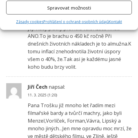
nadprůměrným důchodem mi dnešní vláda s
Spravovat možnosti
letoškem za 4 roky přidala a navýšila důchod
o asi 1800 kč a to díky tomu, že za první rok
Zásady cookies
Prohlášení o ochraně osobních údajů
Kontakt
její vlády platily pravidla valorizace hnutí
ANO.To je brachu o 450 kč ročně Při
dnešních životních nákladech je to almužna.K
tomu inflací znehodnotila životní úspory
všem o 40%, že.Tak asi je každému jasné
koho budu brzy volit.
Jiří Čech
napsal:
11. 3. 2025 (1:20)
Pana Trošku již mnoho let řadím mezi
filmařské bardy a tvůrčí machry, jako byli
Menzel,Vorlíček, Forman,Vávra, Lipský a
mnoho jiných…Jen mne opravdu moc mrzí, že
ve městě dětského filmu, ve Zlíně, ještě