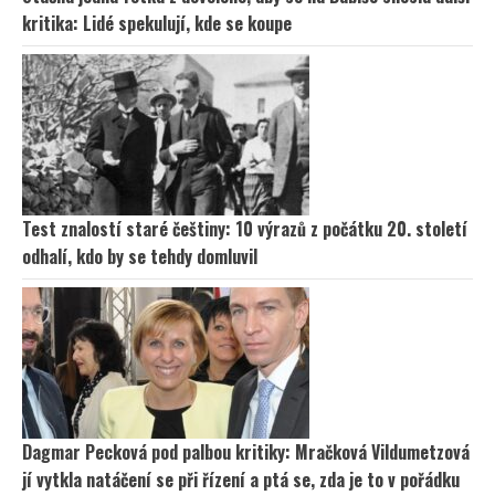
kritika: Lidé spekulují, kde se koupe
Test znalostí staré češtiny: 10 výrazů z počátku 20. století
odhalí, kdo by se tehdy domluvil
Dagmar Pecková pod palbou kritiky: Mračková Vildumetzová
jí vytkla natáčení se při řízení a ptá se, zda je to v pořádku