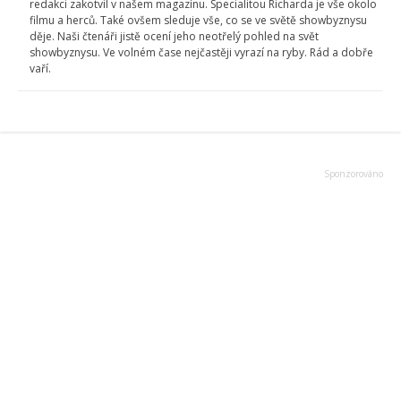
redakci zakotvil v našem magazínu. Specialitou Richarda je vše okolo
filmu a herců. Také ovšem sleduje vše, co se ve světě showbyznysu
děje. Naši čtenáři jistě ocení jeho neotřelý pohled na svět
showbyznysu. Ve volném čase nejčastěji vyrazí na ryby. Rád a dobře
vaří.