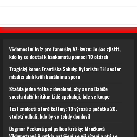
Vědomostní kvíz pro fanoušky AZ-kvízu: Je čas zjistit,
kdo by se dostal k bankomatu pomocí 10 otázek
Tragický konec Františka Sahuly: Kytaristu Tří sester
mladíci ubili kvůli banálnímu sporu
Stačila jedna fotka z dovolené, aby se na Babiše
snesla další kritika: Lidé spekulují, kde se koupe
Test znalostí staré češtiny: 10 výrazů z počátku 20.
století odhalí, kdo by se tehdy domluvil
Dagmar Pecková pod palbou kritiky: Mračková
Vildumetzová jí vytkla natáčení se při řízení a ptá se,