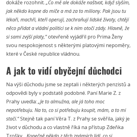
dokáže rozohnit.
„Co mě ale dokáže naštvat, když slyším,
jak někdo kopne do míče a má za to miliony. Pak jsou tu
lékaři, machři, kteří operují, zachraňují lidské životy, chtějí
něco přidat a vládní politici se k nim otočí zády. Hlavně, že
si sami zvýší platy,“
otevřeně vyjádřil pro Prima Ženy
svou nespokojenost s některými platovými nepoměry,
které v České republice vládnou.
A jak to vidí obyčejní důchodci
Na výši důchodu jsme se zeptali i některých penzistů a
odpovědi byly v podstatě podobné. Paní Marie Z. z
Prahy uvedla:
„Je to almužna, ale já toho moc
nepotřebuju. Na to, co si potřebuju koupit, mám, a to mi
stačí.“
Stejně tak paní Věra T. z Prahy se svěřila, jaký je
život v důchodu a co vlastně říká na přístup Zdeňka
Trošky.
„Konečně někdo z těch známých lidí, co si