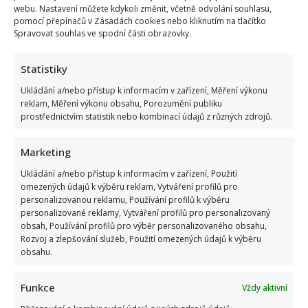
webu. Nastavení můžete kdykoli změnit, včetně odvolání souhlasu,
pomocí přepínačů v Zásadách cookies nebo kliknutím na tlačítko
Spravovat souhlas ve spodní části obrazovky.
Statistiky
Ukládání a/nebo přístup k informacím v zařízení, Měření výkonu
reklam, Měření výkonu obsahu, Porozumění publiku
prostřednictvím statistik nebo kombinací údajů z různých zdrojů.
Marketing
4 čtenářské názory na “
Zdeněk Troška popsal
Ukládání a/nebo přístup k informacím v zařízení, Použití
omezených údajů k výběru reklam, Vytváření profilů pro
svoji situaci s nízkým důchodem. Zkritizoval i
personalizovanou reklamu, Používání profilů k výběru
platové nepoměry v Česku
”
personalizované reklamy, Vytváření profilů pro personalizovaný
obsah, Používání profilů pro výběr personalizovaného obsahu,
Rozvoj a zlepšování služeb, Použití omezených údajů k výběru
Bohdan Podlena
napsal:
obsahu.
10. 3. 2025 (15:04)
Troška je fajn !
Funkce
Vždy aktivní