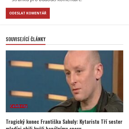
SOUVISEJÍCÍ ČLÁNKY
Celebrity
Tragický konec Františka Sahuly: Kytaristu Tří sester
mladíci ubili kvůli banálnímu sporu