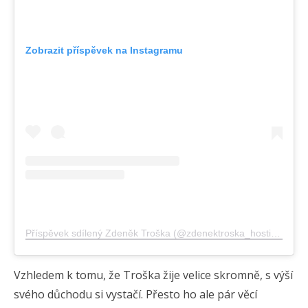
Zobrazit příspěvek na Instagramu
Příspěvek sdílený Zdeněk Troška (@zdenektroska_hostice)
Vzhledem k tomu, že Troška žije velice skromně, s výší
svého důchodu si vystačí. Přesto ho ale pár věcí