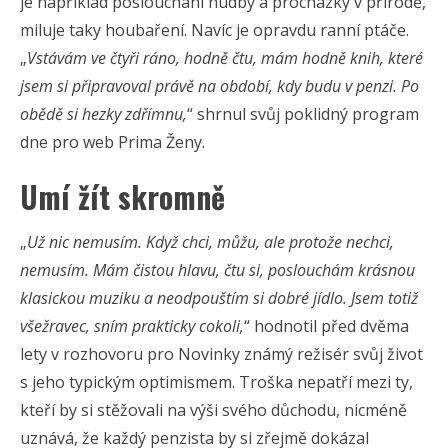
je například poslouchání hudby a procházky v přírodě,
miluje taky houbaření. Navíc je opravdu ranní ptáče.
„
Vstávám ve čtyři ráno, hodně čtu, mám hodně knih, které
jsem si připravoval právě na období, kdy budu v penzi. Po
obědě si hezky zdřímnu,
“ shrnul svůj poklidný program
dne pro web Prima Ženy.
Umí žít skromně
„
Už nic nemusím. Když chci, můžu, ale protože nechci,
nemusím. Mám čistou hlavu, čtu si, poslouchám krásnou
klasickou muziku a neodpouštím si dobré jídlo. Jsem totiž
všežravec, sním prakticky cokoli,
“ hodnotil před dvěma
lety v rozhovoru pro Novinky známý režisér svůj život
s jeho typickým optimismem. Troška nepatří mezi ty,
kteří by si stěžovali na výši svého důchodu, nicméně
uznává, že každý penzista by si zřejmě dokázal