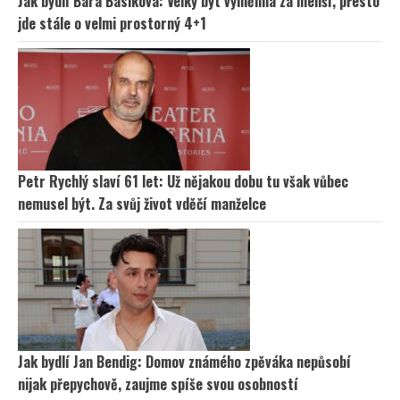
Jak bydlí Bára Basiková: Velký byt vyměnila za menší, přesto
jde stále o velmi prostorný 4+1
Petr Rychlý slaví 61 let: Už nějakou dobu tu však vůbec
nemusel být. Za svůj život vděčí manželce
Jak bydlí Jan Bendig: Domov známého zpěváka nepůsobí
nijak přepychově, zaujme spíše svou osobností