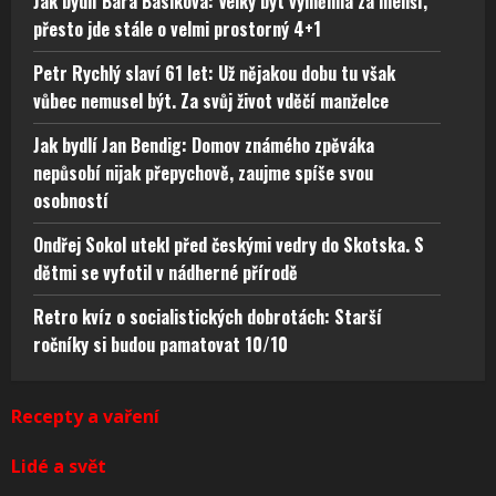
Jak bydlí Bára Basiková: Velký byt vyměnila za menší,
přesto jde stále o velmi prostorný 4+1
Petr Rychlý slaví 61 let: Už nějakou dobu tu však
vůbec nemusel být. Za svůj život vděčí manželce
Jak bydlí Jan Bendig: Domov známého zpěváka
nepůsobí nijak přepychově, zaujme spíše svou
osobností
Ondřej Sokol utekl před českými vedry do Skotska. S
dětmi se vyfotil v nádherné přírodě
Retro kvíz o socialistických dobrotách: Starší
ročníky si budou pamatovat 10/10
Recepty a vaření
Lidé a svět