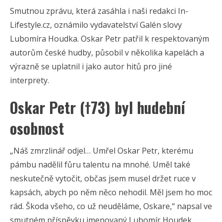
Smutnou zprávu, která zasáhla i naši redakci In-
Lifestyle.cz, oznámilo vydavatelství Galén slovy
Lubomíra Houdka. Oskar Petr patřil k respektovaným
autorům české hudby, působil v několika kapelách a
výrazně se uplatnil i jako autor hitů pro jiné
interprety.
Oskar Petr (†73) byl hudební
osobnost
„Náš zmrzlinář odjel… Umřel Oskar Petr, kterému
pámbu nadělil fůru talentu na mnohé. Uměl také
neskutečně vytočit, občas jsem musel držet ruce v
kapsách, abych po něm něco nehodil. Měl jsem ho moc
rád. Škoda všeho, co už neuděláme, Oskare,“ napsal ve
smutném příspěvku jmenovaný Lubomír Houdek.