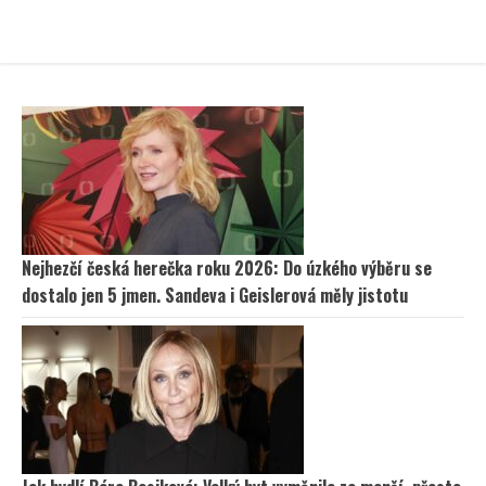
Nejhezčí česká herečka roku 2026: Do úzkého výběru se
dostalo jen 5 jmen. Sandeva i Geislerová měly jistotu