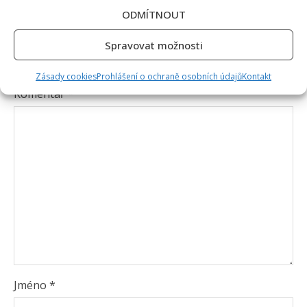
ODMÍTNOUT
Napsat komentář
Spravovat možnosti
Vaše e-mailová adresa nebude zveřejněna.
Vyžadované informace jsou označeny
*
Zásady cookies
Prohlášení o ochraně osobních údajů
Kontakt
Komentář
*
Jméno
*