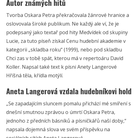
Autor známých hitů
Tvorba Oskara Petra překračovala žánrové hranice a
oslovovala široké publikum. Ne každý ale ví, že je
podepsaný jako textař pod hity Medvídek od skupiny
Lucie, za tuto píseň získal Cenu hudební akademie v
kategorii „skladba roku“ (1999), nebo pod skladbu
Chci zas v tobě spát, kterou má v repertoáru David
Koller. Napsal také text k písni Anety Langerové
Hříšná těla, křídla motýlí.
Aneta Langerová vzdala hudebníkovi hold
„Se zapadajícím sluncem pomalu přichází mé smíření s
dnešní smutnou zprávou o úmrtí Oskara Petra,
jednoho z předních básníků a písničkářů naší doby,“
napsala dojemná slova ve svém příspěvku na