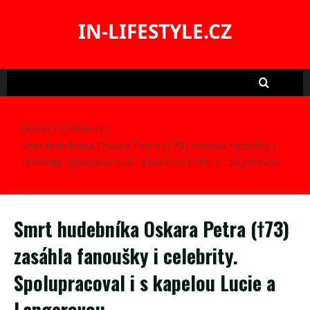
Skip
to
IN-LIFESTYLE.CZ
content
Domů
Celebrity
Smrt hudebníka Oskara Petra (†73) zasáhla fanoušky i
celebrity. Spolupracoval i s kapelou Lucie a Langerovou
Smrt hudebníka Oskara Petra (†73)
zasáhla fanoušky i celebrity.
Spolupracoval i s kapelou Lucie a
Langerovou