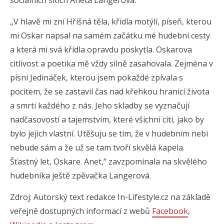
sociálních sítích Aneta Langerová.
„V hlavě mi zní Hříšná těla, křídla motýlí, píseň, kterou
mi Oskar napsal na samém začátku mé hudební cesty
a která mi svá křídla opravdu poskytla. Oskarova
citlivost a poetika mě vždy silně zasahovala. Zejména v
písni Jedináček, kterou jsem pokaždé zpívala s
pocitem, že se zastavil čas nad křehkou hranicí života
a smrti každého z nás. Jeho skladby se vyznačují
nadčasovostí a tajemstvím, které všichni cítí, jako by
bylo jejich vlastní. Utěšuju se tím, že v hudebním nebi
nebude sám a že už se tam tvoří skvělá kapela.
Šťastný let, Oskare. Anet,“ zavzpomínala na skvělého
hudebníka ještě zpěvačka Langerová.
Zdroj: Autorský text redakce In-Lifestyle.cz na základě
veřejně dostupných informací z webů
Facebook
,