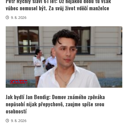
Petr Rychlý slaví 61 let: Už nějakou dobu tu však
vůbec nemusel být. Za svůj život vděčí manželce
9. 8. 2026
Celebrity
Jak bydlí Jan Bendig: Domov známého zpěváka
nepůsobí nijak přepychově, zaujme spíše svou
osobností
9. 8. 2026