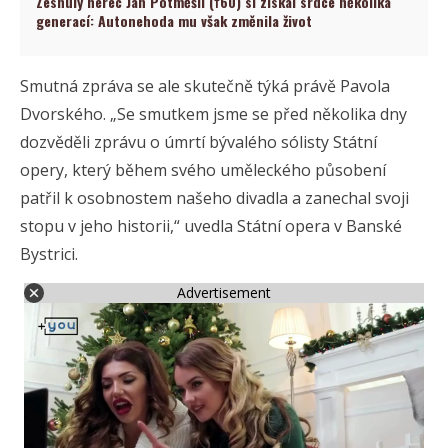
Zesnulý herec Jan Potměšil (†60) si získal srdce několika
generací: Autonehoda mu však změnila život
Smutná zpráva se ale skutečně týká právě Pavola
Dvorského. „Se smutkem jsme se před několika dny
dozvěděli zprávu o úmrtí bývalého sólisty Státní
opery, který během svého uměleckého působení
patřil k osobnostem našeho divadla a zanechal svoji
stopu v jeho historii,“ uvedla Státní opera v Banské
Bystrici.
Advertisement