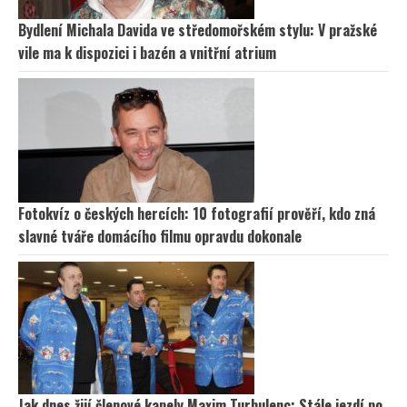
Bydlení Michala Davida ve středomořském stylu: V pražské
vile ma k dispozici i bazén a vnitřní atrium
Fotokvíz o českých hercích: 10 fotografií prověří, kdo zná
slavné tváře domácího filmu opravdu dokonale
Jak dnes žijí členové kapely Maxim Turbulenc: Stále jezdí po