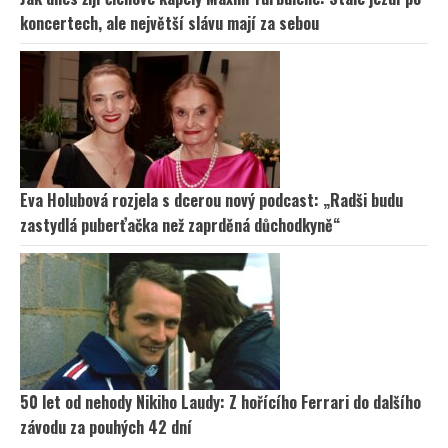
koncertech, ale největší slávu mají za sebou
Eva Holubová rozjela s dcerou nový podcast: „Radši budu
zastydlá puberťačka než zaprděná důchodkyně“
50 let od nehody Nikiho Laudy: Z hořícího Ferrari do dalšího
závodu za pouhých 42 dní