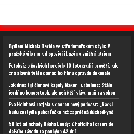
Bydlení Michala Davida ve středomořském stylu: V
pražské vile ma k dispozici i bazén a vnitřní atrium
Fotokvíz o českých hercích: 10 fotografií prověří, kdo
zná slavné tváře domácího filmu opravdu dokonale
Jak dnes žijí členové kapely Maxim Turbulenc: Stále
jezdí po koncertech, ale největší slávu mají za sebou
Eva Holubová rozjela s dcerou nový podcast: „Radši
budu zastydlá puberťačka než zaprděná důchodkyně“
50 let od nehody Nikiho Laudy: Z hořícího Ferrari do
dalšího závodu za pouhých 42 dní