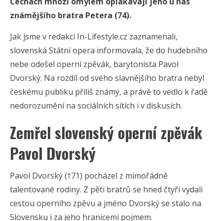
Čechách mnozí omylem oplakávají jeho u nás
známějšího bratra Petera (74).
Jak jsme v redakci In-Lifestyle.cz zaznamenali,
slovenská Státní opera informovala, že do hudebního
nebe odešel operní zpěvák, barytonista Pavol
Dvorský. Na rozdíl od svého slavnějšího bratra nebyl
českému publiku příliš známý, a právě to vedlo k řadě
nedorozumění na sociálních sítích i v diskusích.
Zemřel slovenský operní zpěvák
Pavol Dvorský
Pavol Dvorský (†71) pocházel z mimořádně
talentované rodiny. Z pěti bratrů se hned čtyři vydali
cestou operního zpěvu a jméno Dvorský se stalo na
Slovensku i za jeho hranicemi pojmem.