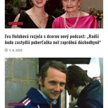
Celebrity
Eva Holubová rozjela s dcerou nový podcast: „Radši
budu zastydlá puberťačka než zaprděná důchodkyně“
5. 8. 2026
Celebrity