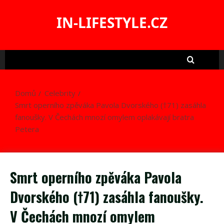
Skip
to
IN-LIFESTYLE.CZ
content
Domů
Celebrity
Smrt operního zpěváka Pavola Dvorského (†71) zasáhla
fanoušky. V Čechách mnozí omylem oplakávají bratra
Petera
Smrt operního zpěváka Pavola
Dvorského (†71) zasáhla fanoušky.
V Čechách mnozí omylem