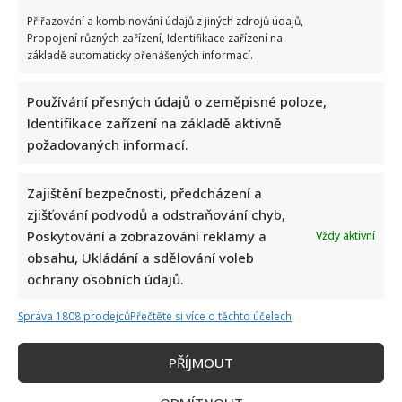
Přiřazování a kombinování údajů z jiných zdrojů údajů,
Propojení různých zařízení, Identifikace zařízení na
základě automaticky přenášených informací.
Používání přesných údajů o zeměpisné poloze,
Identifikace zařízení na základě aktivně
požadovaných informací.
Zajištění bezpečnosti, předcházení a
zjišťování podvodů a odstraňování chyb,
Poskytování a zobrazování reklamy a
Vždy aktivní
obsahu, Ukládání a sdělování voleb
ochrany osobních údajů.
Bydlení Michala Davida ve středomořském stylu: V pražské
vile ma k dispozici i bazén a vnitřní atrium
Správa 1808 prodejců
Přečtěte si více o těchto účelech
PŘÍJMOUT