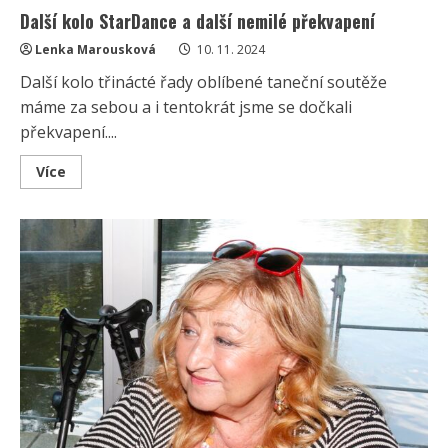
Další kolo StarDance a další nemilé překvapení
Lenka Marousková
10. 11. 2024
Další kolo třinácté řady oblíbené taneční soutěže
máme za sebou a i tentokrát jsme se dočkali
překvapení....
Read
Více
more
about
Další
kolo
StarDance
a
další
nemilé
překvapení