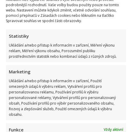
kolapsu
podrobnější rozhodnutí. Vaše volby budou použity pouze na tomto
plic
je
webu. Nastavení můžete kdykoli změnit, včetně odvolání souhlasu,
jí
pomocí přepínačů v Zásadách cookies nebo kliknutím na tlačítko
konečně
Spravovat souhlas ve spodní části obrazovky.
lépe
Statistiky
Ukládání a/nebo přístup k informacím v zařízení, Měření výkonu
reklam, Měření výkonu obsahu, Porozumění publiku
prostřednictvím statistik nebo kombinací údajů z různých zdrojů.
Marketing
Ukládání a/nebo přístup k informacím v zařízení, Použití
omezených údajů k výběru reklam, Vytváření profilů pro
personalizovanou reklamu, Používání profilů k výběru
personalizované reklamy, Vytváření profilů pro personalizovaný
obsah, Používání profilů pro výběr personalizovaného obsahu,
Rozvoj a zlepšování služeb, Použití omezených údajů k výběru
obsahu.
Funkce
Vždy aktivní