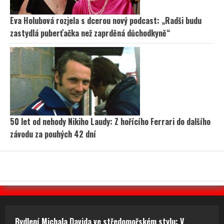
Eva Holubová rozjela s dcerou nový podcast: „Radši budu
zastydlá puberťačka než zaprděná důchodkyně“
50 let od nehody Nikiho Laudy: Z hořícího Ferrari do dalšího
závodu za pouhých 42 dní
Bydlení Michala Davida ve středomořském stylu: V