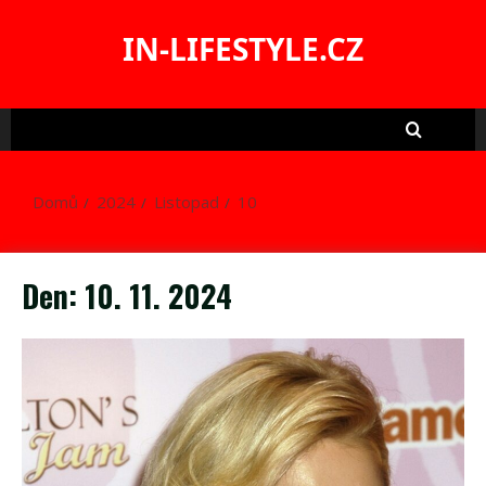
Skip
to
IN-LIFESTYLE.CZ
content
Domů
2024
Listopad
10
Den:
10. 11. 2024