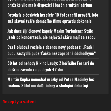
pražské vile ma k dispozici i bazén a vnitřní atrium
Fotokvíz o českých hercích: 10 fotografií prověří, kdo
zná slavné tváře domácího filmu opravdu dokonale
Jak dnes žijí členové kapely Maxim Turbulenc: Stále
jezdí po koncertech, ale největší slávu mají za sebou
Eva Holubová rozjela s dcerou nový podcast: „Radši
budu zastydlá puberťačka než zaprděná důchodkyně“
50 let od nehody Nikiho Laudy: Z hořícího Ferrari do
dalšího závodu za pouhých 42 dní
Martin Kupka nenechal urážky od Petra Macinky bez
reakce: Slíbil mu další údery a sledující debatují
Recepty a vaření