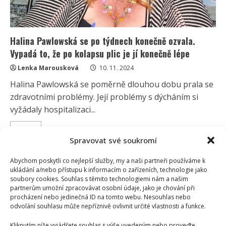
Halina Pawlowská se po týdnech konečně ozvala.
Vypadá to, že po kolapsu plic je jí konečně lépe
Lenka Marousková
10. 11. 2024
Halina Pawlowská se poměrně dlouhou dobu prala se
zdravotními problémy. Její problémy s dýcháním si
vyžádaly hospitalizaci...
Read
Více
more
Spravovat své soukromí
about
Halina
Pawlowská
Abychom poskytli co nejlepší služby, my a naši partneři používáme k
se
ukládání a/nebo přístupu k informacím o zařízeních, technologie jako
po
týdnech
soubory cookies. Souhlas s těmito technologiemi nám a našim
konečně
partnerům umožní zpracovávat osobní údaje, jako je chování při
ozvala.
procházení nebo jedinečná ID na tomto webu. Nesouhlas nebo
Vypadá
odvolání souhlasu může nepříznivě ovlivnit určité vlastnosti a funkce.
to,
že
po
Kliknutím níže vyjádřete souhlas s výše uvedeným nebo proveďte