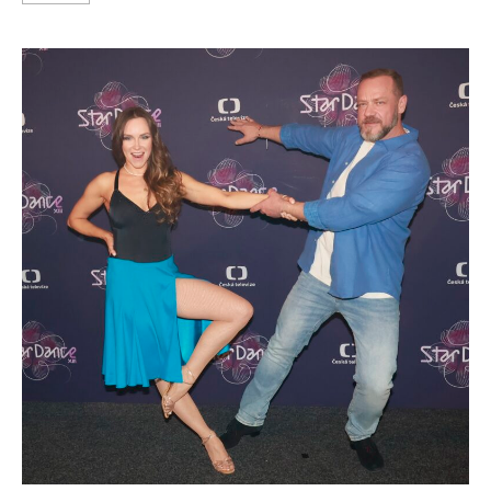
about
Paris
Hilton
se
pochlubila
rodinnými
fotkami.
„Máš
děti
jenom
kvůli
fotkám,“
schytává
hejty
u
fotek