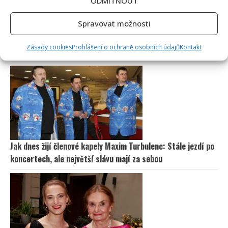
ODMÍTNOUT
Spravovat možnosti
Fotokvíz o českých hercích: 10 fotografií prověří, kdo zná
Zásady cookies
Prohlášení o ochraně osobních údajů
Kontakt
slavné tváře domácího filmu opravdu dokonale
Jak dnes žijí členové kapely Maxim Turbulenc: Stále jezdí po
koncertech, ale největší slávu mají za sebou