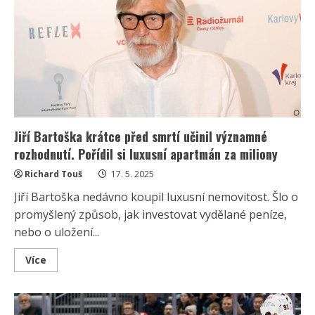
První
manželství
jí
krachlo
kvůli
skandálu.
Nyní
je
šťastná
již
10
let
Jiří Bartoška krátce před smrtí učinil významné
rozhodnutí. Pořídil si luxusní apartmán za miliony
Richard Touš
17. 5. 2025
Jiří Bartoška nedávno koupil luxusní nemovitost. Šlo o
promyšlený způsob, jak investovat vydělané peníze,
nebo o uložení...
Read
Více
more
about
Jiří
Bartoška
krátce