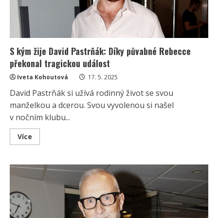
S kým žije David Pastrňák: Díky půvabné Rebecce
překonal tragickou událost
Iveta Kohoutová
17. 5. 2025
David Pastrňák si užívá rodinný život se svou
manželkou a dcerou. Svou vyvolenou si našel
v nočním klubu...
Read
Více
more
about
S
kým
žije
David
Pastrňák:
Díky
půvabné
Rebecce
překonal
tragickou