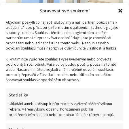
Kubalík
se
stal
Spravovat své soukromí
nejlépe
placeným
hráčem
Abychom poskytli co nejlepší služby, my a naši partneři používáme k
v
ukládání a/nebo přístupu k informacím o zařízeních, technologie jako
celé
soubory cookies. Souhlas s těmito technologiemi nám a našim
lize.
partnerům umožní zpracovávat osobní údaje, jako je chování při
Za
2
procházení nebo jedinečná ID na tomto webu. Nesouhlas nebo
sezóny
odvolání souhlasu může nepříznivě ovlivnit určité vlastnosti a funkce.
si
vydělá
jmění
Kliknutím níže vyjádřete souhlas s výše uvedeným nebo proveďte
podrobnější rozhodnutí. Vaše volby budou použity pouze na tomto
Alice Bendová sdílela video, které pobavilo internet.
webu. Nastavení můžete kdykoli změnit, včetně odvolání souhlasu,
Naznačila, že si přítele musí hlídat
pomocí přepínačů v Zásadách cookies nebo kliknutím na tlačítko
Spravovat souhlas ve spodní části obrazovky.
Richard Touš
17. 5. 2025
Mít o třináct let mladšího partnera je někdy výzva.
Statistiky
Obzvlášť na pláži plné sličných dívek v plavkách....
Ukládání a/nebo přístup k informacím v zařízení, Měření výkonu
reklam, Měření výkonu obsahu, Porozumění publiku
Read
Více
prostřednictvím statistik nebo kombinací údajů z různých zdrojů.
more
about
Alice
Bendová