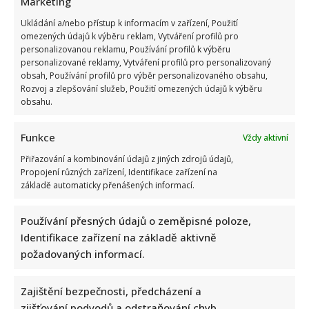
Marketing
sdílela
video,
Ukládání a/nebo přístup k informacím v zařízení, Použití
které
pobavilo
omezených údajů k výběru reklam, Vytváření profilů pro
internet.
personalizovanou reklamu, Používání profilů k výběru
Naznačila,
personalizované reklamy, Vytváření profilů pro personalizovaný
že
si
obsah, Používání profilů pro výběr personalizovaného obsahu,
přítele
Rozvoj a zlepšování služeb, Použití omezených údajů k výběru
musí
hlídat
obsahu.
Funkce
Vždy aktivní
Pro Veroniku Arichtevu je už herectví poněkud
Přiřazování a kombinování údajů z jiných zdrojů údajů,
vedlejší. Více peněz jí vydělají sociální sítě
Propojení různých zařízení, Identifikace zařízení na
základě automaticky přenášených informací.
Iveta Kohoutová
17. 5. 2025
Herečka Veronika Arichteva pomalu končí svou
Používání přesných údajů o zeměpisné poloze,
mateřskou pauzu. Ani při ní však nezahálela a
Identifikace zařízení na základě aktivně
vybudovala si slušný...
požadovaných informací.
Read
Více
more
Zajištění bezpečnosti, předcházení a
about
Pro
zjišťování podvodů a odstraňování chyb,