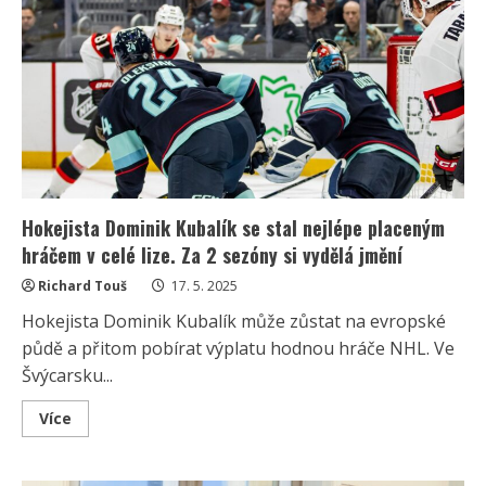
před
smrtí
učinil
významné
rozhodnutí.
Pořídil
si
luxusní
apartmán
za
miliony
Hokejista Dominik Kubalík se stal nejlépe placeným
hráčem v celé lize. Za 2 sezóny si vydělá jmění
Richard Touš
17. 5. 2025
Hokejista Dominik Kubalík může zůstat na evropské
půdě a přitom pobírat výplatu hodnou hráče NHL. Ve
Švýcarsku...
Read
Více
more
about
Hokejista
Dominik