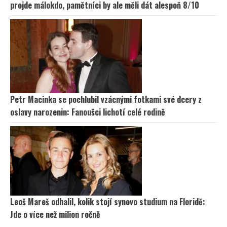
projde málokdo, pamětníci by ale měli dát alespoň 8/10
Petr Macinka se pochlubil vzácnými fotkami své dcery z
oslavy narozenin: Fanoušci lichotí celé rodině
Leoš Mareš odhalil, kolik stojí synovo studium na Floridě:
Jde o více než milion ročně