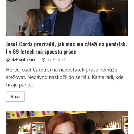
událost
Josef Carda prozradil, jak moc mu záleží na penězích.
I v 69 letech má spoustu práce
Richard Touš
17. 5. 2025
Herec Josef Carda si na nedostatek práce nemůže
stěžovat. Nedávno naskočil do seriálu Kamarádi, kde
hraje pana...
Read
Více
more
about
Josef
Carda
prozradil,
jak
moc
mu
záleží