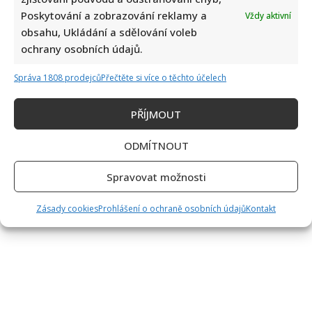
Veroniku
Poskytování a zobrazování reklamy a
Vždy aktivní
Arichtevu
je
obsahu, Ukládání a sdělování voleb
už
herectví
ochrany osobních údajů.
poněkud
vedlejší.
Více
Správa 1808 prodejců
Přečtěte si více o těchto účelech
peněz
jí
vydělají
PŘÍJMOUT
sociální
sítě
ODMÍTNOUT
Spravovat možnosti
Zásady cookies
Prohlášení o ochraně osobních údajů
Kontakt