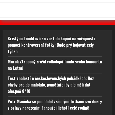
Kristýna Leichtová se zastala kojení na veřejnosti
pomocí kontroverzní fotky: Bude prý bojovat celý
týden
Marek Ztracený zrušil velkolepé finále svého koncertu
na Letné
Test znalostí o československých pohádkách: Bez
chyby projde málokdo, pamětníci by ale měli dát
alespoň 8/10
Petr Macinka se pochlubil vzácnými fotkami své dcery
z oslavy narozenin: Fanoušci lichotí celé rodině