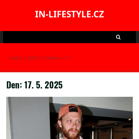
Skip
to
IN-LIFESTYLE.CZ
content
Domů
2025
Květen
17
Den:
17. 5. 2025