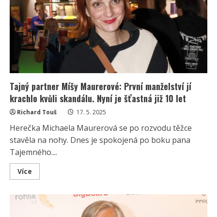
na
penězích.
I
v
69
letech
má
spoustu
práce
Tajný partner Míšy Maurerové: První manželství jí
krachlo kvůli skandálu. Nyní je šťastná již 10 let
Richard Touš
17. 5. 2025
Herečka Michaela Maurerová se po rozvodu těžce
stavěla na nohy. Dnes je spokojená po boku pana
Tajemného....
Read
Více
more
about
Tajný
partner
Míšy
Maurerové: