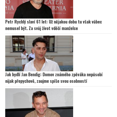
Petr Rychlý slaví 61 let: Už nějakou dobu tu však vůbec
nemusel být. Za svůj život vděčí manželce
Jak bydlí Jan Bendig: Domov známého zpěváka nepůsobí
nijak přepychově, zaujme spíše svou osobností