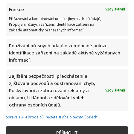
Funkce
Vždy aktivní
Přiřazování a kombinování údajů z jiných zdrojů údajů,
Propojení různých zařízení, Identifikace zařízení na
základě automaticky přenášených informací.
Používání přesných údajů o zeměpisné poloze,
Identifikace zařízení na základě aktivně vyžádaných
informací.
Zajištění bezpečnosti, předcházení a
zjišťování podvodů a odstraňování chyb,
Napsat komentář
Poskytování a zobrazování reklamy a
Vždy aktivní
obsahu, Ukládání a sdělování voleb
Vaše e-mailová adresa nebude zveřejněna.
ochrany osobních údajů.
Vyžadované informace jsou označeny
*
Komentář
*
Správa 1814 prodejců
Přečtěte si více o těchto účelech
PŘÍJMOUT