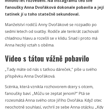
mnoho let rozvedení. Na Instagramu teď své
fanoušky Anna Dvořáková dokonale pobavila a její
tatínek jí u toho statečně sekundoval.
Manželství rodičů Anny Dvořákové se rozpadlo po
sedmi letech od svatby. Rodiče ale tenkrát zachovali
chladnou hlavu a rozešli se v klidu. Snad i proto má
Anna hezký vztah s oběma.
Video s tátou vážně pobavilo
„Tady máte od nás s taťkou dáreček,“ píše u svého
příspěvku Anna Dvořáková.
Scénka, která vznikla rozhovorem dcery s otcem,
fanoušky baví. „Můžu se zeptat jenom?“ Ptá se
rozesmátá Anna svého otce Jiřího Dvořáka. Když otec
neochotně souhlasí, vychrlí ze sebe Anna otázku. „Kdy