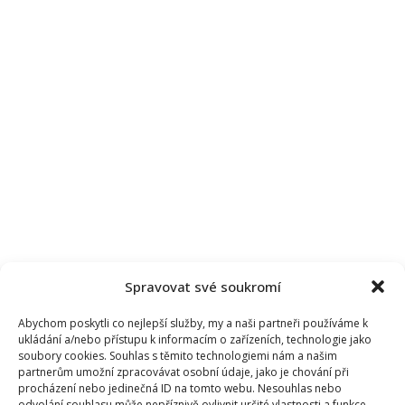
Spravovat své soukromí
Abychom poskytli co nejlepší služby, my a naši partneři používáme k
ukládání a/nebo přístupu k informacím o zařízeních, technologie jako
soubory cookies. Souhlas s těmito technologiemi nám a našim
partnerům umožní zpracovávat osobní údaje, jako je chování při
procházení nebo jedinečná ID na tomto webu. Nesouhlas nebo
odvolání souhlasu může nepříznivě ovlivnit určité vlastnosti a funkce.