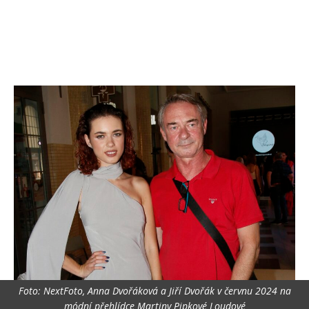
Foto: NextFoto, Anna Dvořáková a Jiří Dvořák v červnu 2024 na
módní přehlídce Martiny Pipkové Loudové