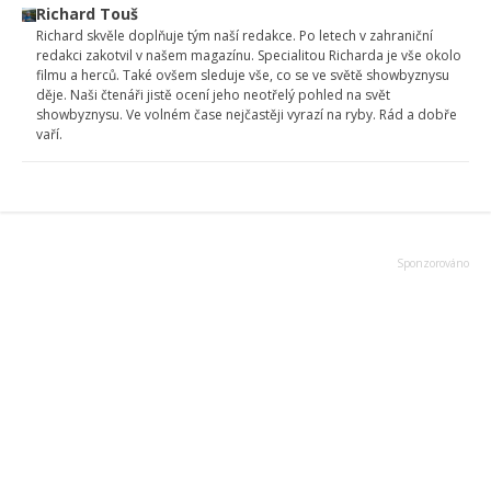
Richard Touš
Richard skvěle doplňuje tým naší redakce. Po letech v zahraniční
redakci zakotvil v našem magazínu. Specialitou Richarda je vše okolo
filmu a herců. Také ovšem sleduje vše, co se ve světě showbyznysu
děje. Naši čtenáři jistě ocení jeho neotřelý pohled na svět
showbyznysu. Ve volném čase nejčastěji vyrazí na ryby. Rád a dobře
vaří.