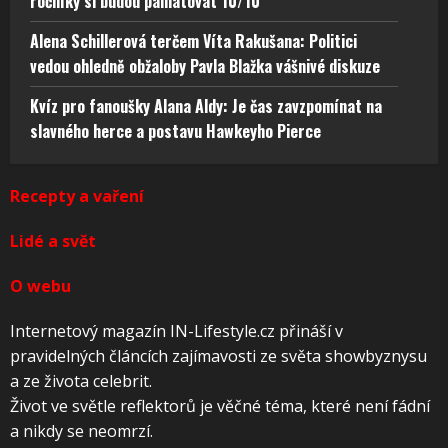
ročníky si budou pamatovat 10/10
Alena Schillerová terčem Víta Rakušana: Politici
vedou ohledně obžaloby Pavla Blažka vášnivé diskuze
Kvíz pro fanoušky Alana Aldy: Je čas zavzpomínat na
slavného herce a postavu Hawkeyho Pierce
Recepty a vaření
Lidé a svět
O webu
Internetový magazín IN-Lifestyle.cz přináší v
pravidelných článcích zajímavosti ze světa showbyznysu
a ze života celebrit.
Život ve světle reflektorů je věčné téma, které není fádní
a nikdy se neomrzí.