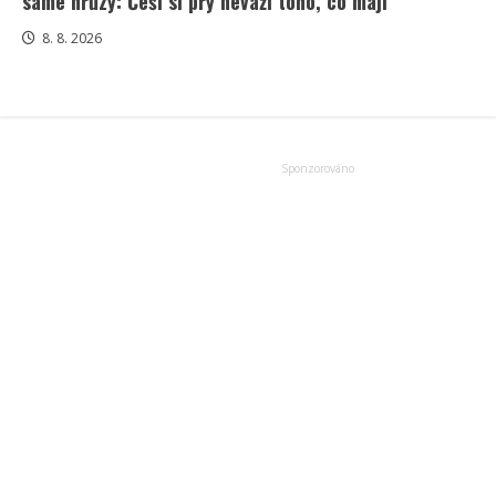
samé hrůzy: Češi si prý neváží toho, co mají
8. 8. 2026