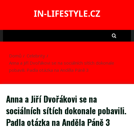
Skip
to
IN-LIFESTYLE.CZ
content
Domů
Celebrity
Anna a Jiří Dvořákovi se na sociálních sítích dokonale
pobavili. Padla otázka na Anděla Páně 3
Anna a Jiří Dvořákovi se na
sociálních sítích dokonale pobavili.
Padla otázka na Anděla Páně 3