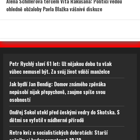
Alena Schillerová terčem Víta Rakušana: Politici vedou
ohledně obžaloby Pavla Blažka vášnivé diskuze
Petr Rychlý slaví 61 let: Už nějakou dobu tu však
vůbec nemusel být. Za svůj život vděčí manželce
Jak bydlí Jan Bendig: Domov známého zpěváka
nepůsobí nijak přepychově, zaujme spíše svou
osobností
Ondřej Sokol utekl před českými vedry do Skotska. S
dětmi se vyfotil v nádherné přírodě
Retro kvíz o socialistických dobrotách: Starší