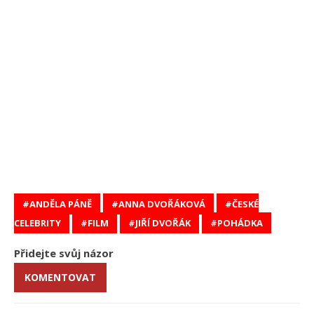
ANDĚLA PÁNĚ
ANNA DVOŘÁKOVÁ
ČESKÉ
CELEBRITY
FILM
JIŘÍ DVOŘÁK
POHÁDKA
Přidejte svůj názor
KOMENTOVAT