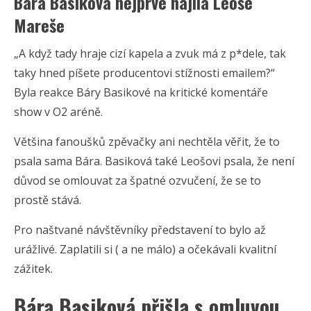
Bára Basiková nejprve hájila Leoše
Mareše
„A když tady hraje cizí kapela a zvuk má z p*dele, tak
taky hned píšete producentovi stížnosti emailem?“
Byla reakce Báry Basikové na kritické komentáře
show v O2 aréně.
Většina fanoušků zpěvačky ani nechtěla věřit, že to
psala sama Bára. Basiková také Leošovi psala, že není
důvod se omlouvat za špatné ozvučení, že se to
prostě stává.
Pro naštvané návštěvníky představení to bylo až
urážlivé. Zaplatili si ( a ne málo) a očekávali kvalitní
zážitek.
Bára Basiková přišla s omluvou