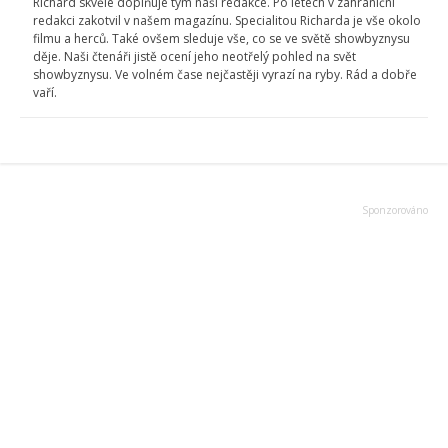
Richard skvěle doplňuje tým naší redakce. Po letech v zahraniční
redakci zakotvil v našem magazínu. Specialitou Richarda je vše okolo
filmu a herců. Také ovšem sleduje vše, co se ve světě showbyznysu
děje. Naši čtenáři jistě ocení jeho neotřelý pohled na svět
showbyznysu. Ve volném čase nejčastěji vyrazí na ryby. Rád a dobře
vaří.