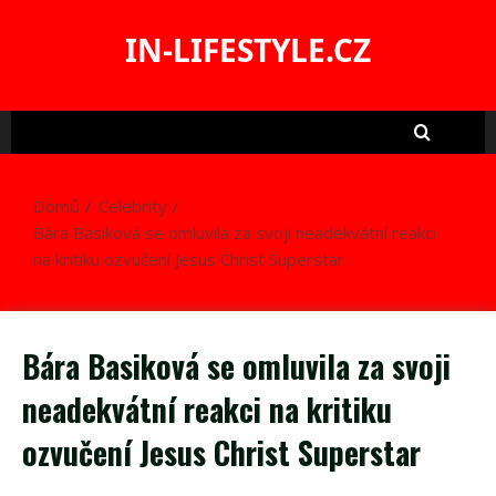
Skip
to
IN-LIFESTYLE.CZ
content
Domů
Celebrity
Bára Basiková se omluvila za svoji neadekvátní reakci
na kritiku ozvučení Jesus Christ Superstar
Bára Basiková se omluvila za svoji
neadekvátní reakci na kritiku
ozvučení Jesus Christ Superstar