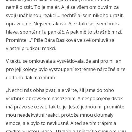
nemělo stát. To je malér. A já se všem omlouvám za
svoji unáhlenou reakci … nechtěla jsem nikoho urazit,
opravdu ne. Nejsem taková. Ale stalo se. Jsem horká
hlava, spontánní a pankáč. A pak mě to strašně mrzí.
Promiňte …“ Píše Bára Basiková ve své omluvě za
vlastní prudkou reakci.
V textu se omlouvala a vysvětlovala, že ani pro ni, ani
pro její kolegy bylo vystoupení extrémně náročné a že
do toho dali maximum.
„Nechci nás obhajovat, ale věřte, šli jsme do toho
všichni s obrovským nasazením. A nespokojený divák
má právo se ozvat, tak to je. Ještě jednou mi promiňte
mou neadekvátní reakci, protože mnou cloumaly
emoce, ale bylo to nevkusné. A teď se tím trápím a
stydím. S úctou, Bára.“ Uzavřela zpěvačka svoji omluvu