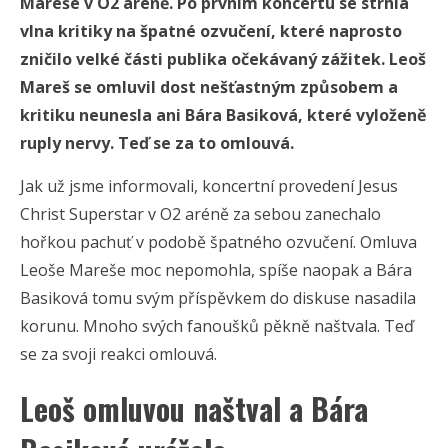
Mareše v O2 aréně. Po prvním koncertu se strhla
vlna kritiky na špatné ozvučení, které naprosto
zničilo velké části publika očekávaný zážitek. Leoš
Mareš se omluvil dost nešťastným způsobem a
kritiku neunesla ani Bára Basiková, které vyloženě
ruply nervy. Teď se za to omlouvá.
Jak už jsme informovali, koncertní provedení Jesus
Christ Superstar v O2 aréně za sebou zanechalo
hořkou pachuť v podobě špatného ozvučení. Omluva
Leoše Mareše moc nepomohla, spíše naopak a Bára
Basiková tomu svým příspěvkem do diskuse nasadila
korunu. Mnoho svých fanoušků pěkně naštvala. Teď
se za svoji reakci omlouvá.
Leoš omluvou naštval a Bára