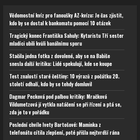
Vědomostní kvíz pro fanoušky AZ-kvízu: Je čas zjistit,
kdo by se dostal k bankomatu pomocí 10 otázek
Tragický konec Františka Sahuly: Kytaristu Tří sester
mladíci ubili kvůli banálnímu sporu
Stačila jedna fotka z dovolené, aby se na Babiše
snesla další kritika: Lidé spekulují, kde se koupe
Test znalostí staré češtiny: 10 výrazů z počátku 20.
století odhalí, kdo by se tehdy domluvil
Dagmar Pecková pod palbou kritiky: Mračková
Vildumetzová jí vytkla natáčení se při řízení a ptá se,
zda je to v pořádku
Poslední chvíle Ivety Bartošové: Maminka z
telefonátu cítila zlepšení, poté přišla nejtvrdší rána