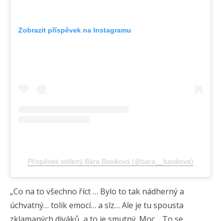
Zobrazit příspěvek na Instagramu
Příspěvek sdílený Bára Basiková (@bara__basikova)
„Co na to všechno říct … Bylo to tak nádherný a
úchvatný… tolik emocí… a slz… Ale je tu spousta
zklamaných diváků, a to je smutný. Moc… To se