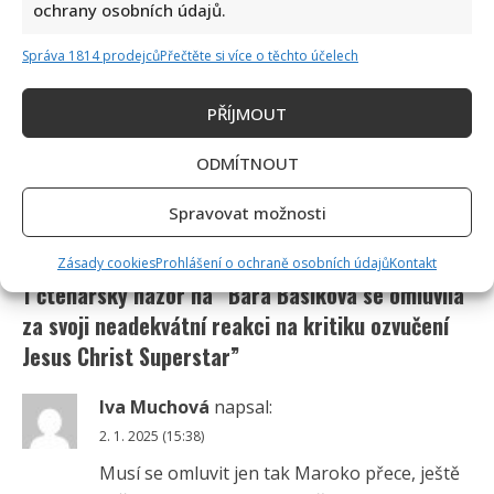
ochrany osobních údajů.
Správa 1814 prodejců
Přečtěte si více o těchto účelech
PŘÍJMOUT
ODMÍTNOUT
Spravovat možnosti
Zásady cookies
Prohlášení o ochraně osobních údajů
Kontakt
1 čtenářský názor na “
Bára Basiková se omluvila
za svoji neadekvátní reakci na kritiku ozvučení
Jesus Christ Superstar
”
Iva Muchová
napsal:
2. 1. 2025 (15:38)
Musí se omluvit jen tak Maroko přece, ještě