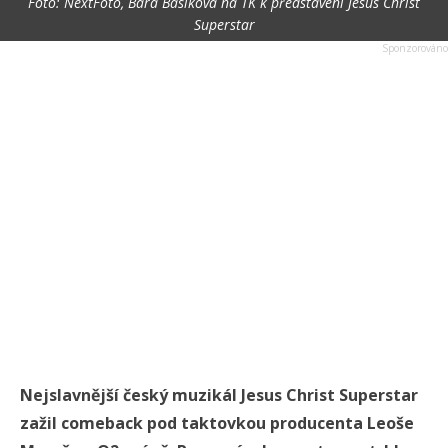
Foto: NextFoto, Bára Basiková na TK k představení Jesus Christ
Superstar
Nejslavnější český muzikál Jesus Christ Superstar
zažil comeback pod taktovkou producenta Leoše