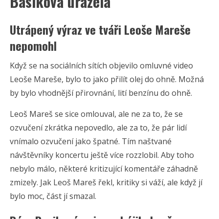
Basiková urážela
Utrápený výraz ve tváři Leoše Mareše
nepomohl
Když se na sociálních sítích objevilo omluvné video
Leoše Mareše, bylo to jako přilít olej do ohně. Možná
by bylo vhodnější přirovnání, lití benzínu do ohně.
Leoš Mareš se sice omlouval, ale ne za to, že se
ozvučení zkrátka nepovedlo, ale za to, že pár lidí
vnímalo ozvučení jako špatné. Tím naštvané
návštěvníky koncertu ještě více rozzlobil. Aby toho
nebylo málo, některé kritizující komentáře záhadně
zmizely. Jak Leoš Mareš řekl, kritiky si váží, ale když jí
bylo moc, část jí smazal.