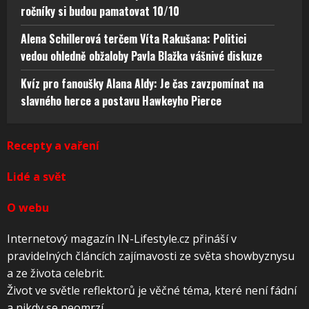
ročníky si budou pamatovat 10/10
Alena Schillerová terčem Víta Rakušana: Politici
vedou ohledně obžaloby Pavla Blažka vášnivé diskuze
Kvíz pro fanoušky Alana Aldy: Je čas zavzpomínat na
slavného herce a postavu Hawkeyho Pierce
Recepty a vaření
Lidé a svět
O webu
Internetový magazín IN-Lifestyle.cz přináší v
pravidelných článcích zajímavosti ze světa showbyznysu
a ze života celebrit.
Život ve světle reflektorů je věčné téma, které není fádní
a nikdy se neomrzí.