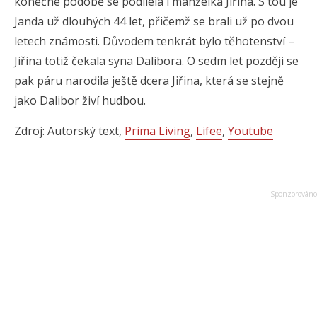
konečné podobě se podílela i manželka Jiřina. S tou je
Janda už dlouhých 44 let, přičemž se brali už po dvou
letech známosti. Důvodem tenkrát bylo těhotenství –
Jiřina totiž čekala syna Dalibora. O sedm let později se
pak páru narodila ještě dcera Jiřina, která se stejně
jako Dalibor živí hudbou.
Zdroj: Autorský text,
Prima Living
,
Lifee
,
Youtube