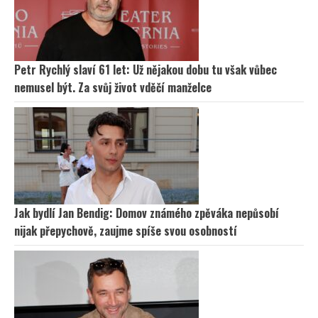
Petr Rychlý slaví 61 let: Už nějakou dobu tu však vůbec
nemusel být. Za svůj život vděčí manželce
Jak bydlí Jan Bendig: Domov známého zpěváka nepůsobí
nijak přepychově, zaujme spíše svou osobností