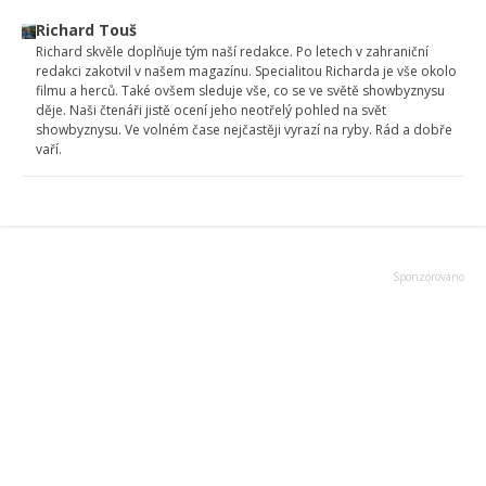
Richard Touš
Richard skvěle doplňuje tým naší redakce. Po letech v zahraniční
redakci zakotvil v našem magazínu. Specialitou Richarda je vše okolo
filmu a herců. Také ovšem sleduje vše, co se ve světě showbyznysu
děje. Naši čtenáři jistě ocení jeho neotřelý pohled na svět
showbyznysu. Ve volném čase nejčastěji vyrazí na ryby. Rád a dobře
vaří.