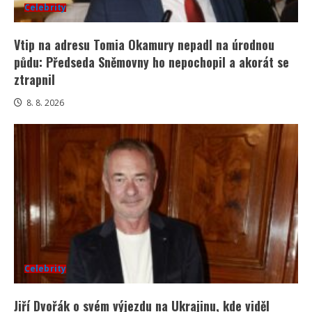
Celebrity
Vtip na adresu Tomia Okamury nepadl na úrodnou
půdu: Předseda Sněmovny ho nepochopil a akorát se
ztrapnil
8. 8. 2026
Celebrity
Jiří Dvořák o svém výjezdu na Ukrajinu, kde viděl