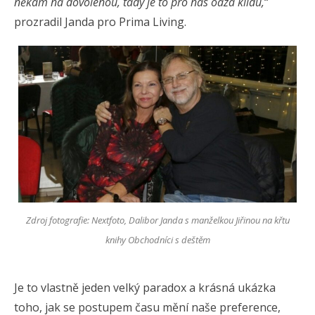
někam na dovolenou, tady je to pro nás oáza klidu,
“
prozradil Janda pro Prima Living.
Zdroj fotografie: Nextfoto, Dalibor Janda s manželkou Jiřinou na křtu
knihy Obchodníci s deštěm
Je to vlastně jeden velký paradox a krásná ukázka
toho, jak se postupem času mění naše preference,