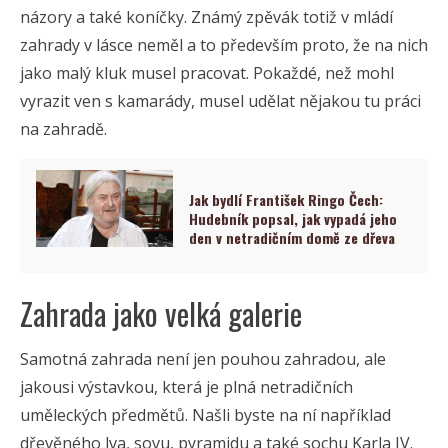
názory a také koníčky. Známý zpěvák totiž v mládí
zahrady v lásce neměl a to především proto, že na nich
jako malý kluk musel pracovat. Pokaždé, než mohl
vyrazit ven s kamarády, musel udělat nějakou tu práci
na zahradě.
Jak bydlí František Ringo Čech:
Hudebník popsal, jak vypadá jeho
den v netradičním domě ze dřeva
Zahrada jako velká galerie
Samotná zahrada není jen pouhou zahradou, ale
jakousi výstavkou, která je plná netradičních
uměleckých předmětů. Našli byste na ní například
dřevěného lva, sovu, pyramidu a také sochu Karla IV.