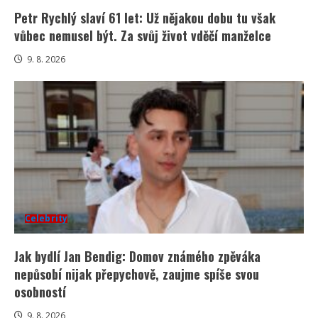
Petr Rychlý slaví 61 let: Už nějakou dobu tu však
vůbec nemusel být. Za svůj život vděčí manželce
9. 8. 2026
Celebrity
Jak bydlí Jan Bendig: Domov známého zpěváka
nepůsobí nijak přepychově, zaujme spíše svou
osobností
9. 8. 2026