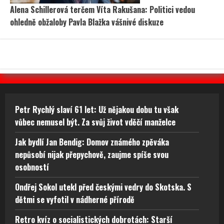
Alena Schillerová terčem Víta Rakušana: Politici vedou
ohledně obžaloby Pavla Blažka vášnivé diskuze
Petr Rychlý slaví 61 let: Už nějakou dobu tu však
vůbec nemusel být. Za svůj život vděčí manželce
Jak bydlí Jan Bendig: Domov známého zpěváka
nepůsobí nijak přepychově, zaujme spíše svou
osobností
Ondřej Sokol utekl před českými vedry do Skotska. S
dětmi se vyfotil v nádherné přírodě
Retro kvíz o socialistických dobrotách: Starší