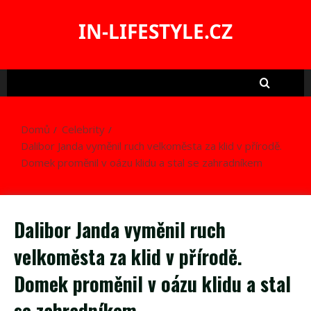
Skip
to
IN-LIFESTYLE.CZ
content
Domů
Celebrity
Dalibor Janda vyměnil ruch velkoměsta za klid v přírodě.
Domek proměnil v oázu klidu a stal se zahradníkem
Dalibor Janda vyměnil ruch
velkoměsta za klid v přírodě.
Domek proměnil v oázu klidu a stal
se zahradníkem