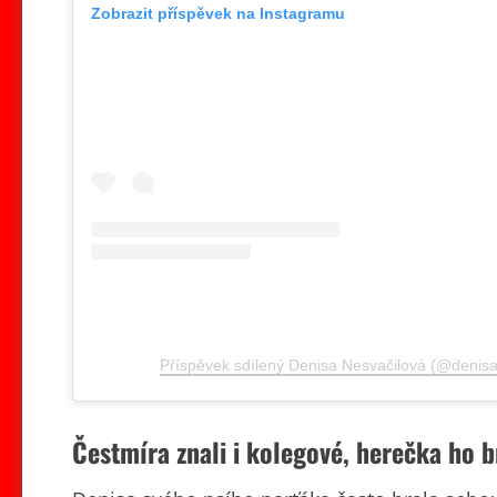
Zobrazit příspěvek na Instagramu
Příspěvek sdílený Denisa Nesvačilová (@denis
Čestmíra znali i kolegové, herečka ho b