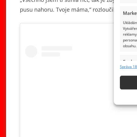
pusu nahoru. Tvoje máma,“ rozloučila se hereč
Marke
Ukládání
Vytvářen
reklamy,
persona
obsahu.
Funkc
Správa 18
Přiřazov
Identifi
Použív
základ
Zajišt
odstra
obsahu