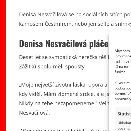
Denisa Nesvačilová se na sociálních sítích p
kámošem Čestmírem, nebo jen sdílela snímky 
Denisa Nesvačilová pláče
Abychom p
informací
Deset let se sympatická herečka těšila z přít
našim par
Zážitků spolu měli spousty.
ID na tom
funkce.
Kliknutím
„Moje největší životní láska, opora a parťák. 
budou pou
kdy viděl. Mám zlomené srdce, ale jsem nesku
pomocí př
obrazovky
Nikdy na tebe nezapomeneme.“ Velmi osobně 
Nesvačilová.
Statis
Ukládání
obsahu, 
„Všechno jsem ti stihla říct, tak je zbytečné te