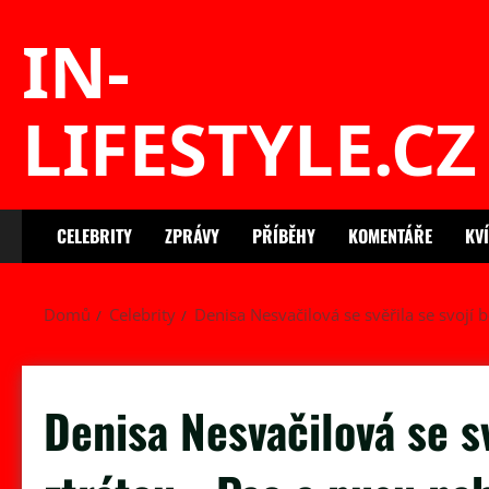
Skip
IN-
to
content
LIFESTYLE.CZ
CELEBRITY
ZPRÁVY
PŘÍBĚHY
KOMENTÁŘE
KV
Domů
Celebrity
Denisa Nesvačilová se svěřila se svojí b
Denisa Nesvačilová se sv