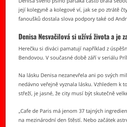
Denisa svého psího parťáka často brala sebou 
její kolegyně a kolegové ví, jak se po ztrátě
fanoušků dostala slova podpory také od And
Denisa Nesvačilová si užívá života a je 
Herečku si diváci pamatují například z úspěšn
Bendovou. V současné době září v seriálu Príli
Na lásku Denisa nezanevřela ani po svých mi
nedávno veřejně vyznala lásku. Vzhledem k t
střeží, je jasné, že city musí být skutečně velk
„Cafe de Paris má jenom 37 tajných ingredie
na mezinárodní den štěstí. Nebo začátek astr