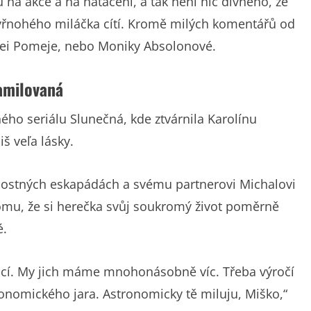
na akce a na natáčení, a tak není nic divného, že
 čtyřnohého miláčka cítí. Kromě milých komentářů od
rei Pomeje, nebo Moniky Absolonové.
zamilovaná
ého seriálu Slunečná, kde ztvárnila Karolínu
š veľa lásky.
lostných eskapádách a svému partnerovi Michalovi
omu, že si herečka svůj soukromý život poměrně
é.
ncí. My jich máme mnohonásobně víc. Třeba výročí
onomického jara. Astronomicky tě miluju, Miško,“