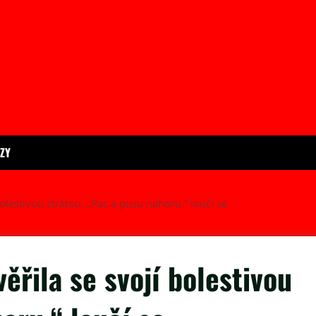
ÍZY
olestivou ztrátou. „Pac a pusu nahoru,“ loučí se
ěřila se svojí bolestivou