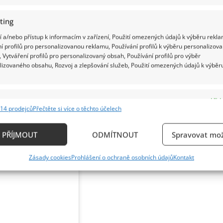
ka na sociálních sítích.
ting
 a/nebo přístup k informacím v zařízení, Použití omezených údajů k výběru rekla
í profilů pro personalizovanou reklamu, Používání profilů k výběru personalizov
 Vytváření profilů pro personalizovaný obsah, Používání profilů pro výběr
lizovaného obsahu, Rozvoj a zlepšování služeb, Použití omezených údajů k výběr
e
Vždy
14 prodejců
Přečtěte si více o těchto účelech
ání a kombinování údajů z jiných zdrojů údajů, Propojení různých zařízení,
kace zařízení na základě automaticky přenášených informací.
PŘÍJMOUT
ODMÍTNOUT
Spravovat mož
ání přesných údajů o zeměpisné poloze, Identifikace zařízení n
Zásady cookies
Prohlášení o ochraně osobních údajů
Kontakt
ě aktivně vyžádaných informací.
ění bezpečnosti, předcházení a zjišťování podvodů a
ňování chyb, Poskytování a zobrazování reklamy a
Vždy
, Ukládání a sdělování voleb ochrany osobních údajů.