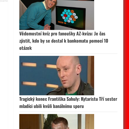
Vědomostní kvíz pro fanoušky AZ-kvízu: Je čas
zjistit, kdo by se dostal k bankomatu pomocí 10
otázek
Tragický konec Františka Sahuly: Kytaristu Tří sester
mladíci ubili kvůli banálnímu sporu