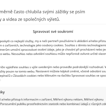
oměrně často chlubila svými zážitky se psím
a videa ze společných výletů.
Spravovat své soukromí
oskytli co nejlepší služby, my a naši partneři používáme k ukládání a/nebo příst
m o zařízeních, technologie jako soubory cookies. Souhlas s těmito technologiem
omnosti psího parťáka Čestmíra ve svém životě.
tnerům umožní zpracovávat osobní údaje, jako je chování při procházení nebo j
to webu. Nesouhlas nebo odvolání souhlasu může nepříznivě ovlivnit určité vlastn
 níže vyjádřete souhlas s výše uvedeným nebo proveďte podrobnější rozhodnutí. 
Nejvtipnější, nejlepší a nejhodnější pes, jakého kdo
žity pouze na tomto webu. Nastavení můžete kdykoli změnit, včetně odvolání so
tečně vděčná za těch deset let s tebou, lásko.
epínačů v Zásadách cookies nebo kliknutím na tlačítko Spravovat souhlas ve spod
.
napsala na svůj instagramový profil Denisa
tiky
 a/nebo přístup k informacím v zařízení, Měření výkonu reklam, Měření výkonu
Porozumění publiku prostřednictvím statistik nebo kombinací údajů z různých zdr
ď hledat slova. Ty to všecko víš. Miluju tě. Pac a