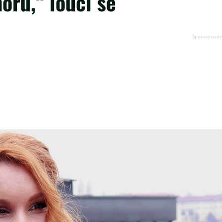
oru,“ loučí se