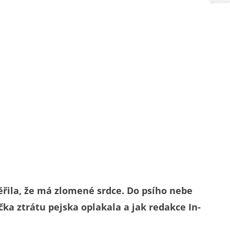
věřila, že má zlomené srdce. Do psího nebe
čka ztrátu pejska oplakala a jak redakce In-