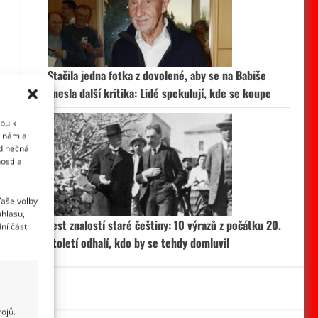
Stačila jedna fotka z dovolené, aby se na Babiše
snesla další kritika: Lidé spekulují, kde se koupe
upu k
i nám a
edinečná
osti a
Vaše volby
uhlasu,
Test znalostí staré češtiny: 10 výrazů z počátku 20.
ní části
století odhalí, kdo by se tehdy domluvil
ojů.