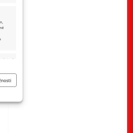
m,
ané
u
 aktivní
nosti
a
 aktivní