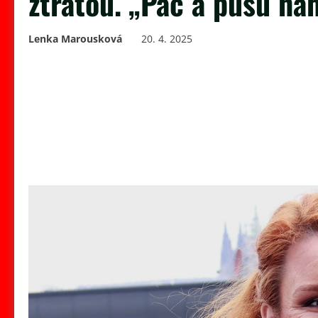
ztrátou. „Pac a pusu nah
Lenka Marousková
20. 4. 2025