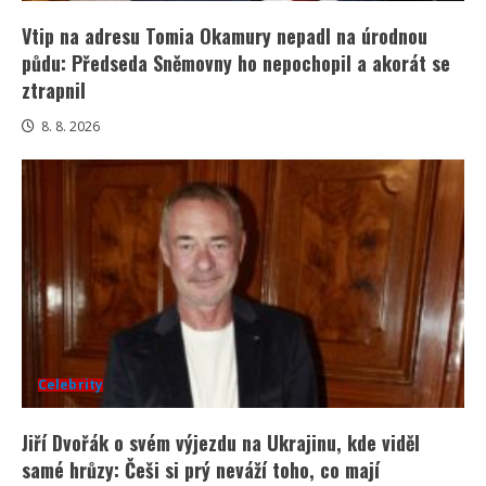
Vtip na adresu Tomia Okamury nepadl na úrodnou
půdu: Předseda Sněmovny ho nepochopil a akorát se
ztrapnil
8. 8. 2026
Celebrity
Jiří Dvořák o svém výjezdu na Ukrajinu, kde viděl
samé hrůzy: Češi si prý neváží toho, co mají