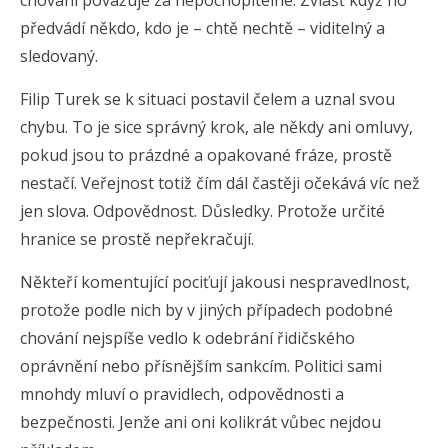
chování považuje za nepochopitelné. Zvlášť když ho
předvádí někdo, kdo je – chtě nechtě – viditelný a
sledovaný.
Filip Turek se k situaci postavil čelem a uznal svou
chybu. To je sice správný krok, ale někdy ani omluvy,
pokud jsou to prázdné a opakované fráze, prostě
nestačí. Veřejnost totiž čím dál častěji očekává víc než
jen slova. Odpovědnost. Důsledky. Protože určité
hranice se prostě nepřekračují.
Někteří komentující pociťují jakousi nespravedlnost,
protože podle nich by v jiných případech podobné
chování nejspíše vedlo k odebrání řidičského
oprávnění nebo přísnějším sankcím. Politici sami
mnohdy mluví o pravidlech, odpovědnosti a
bezpečnosti. Jenže ani oni kolikrát vůbec nejdou