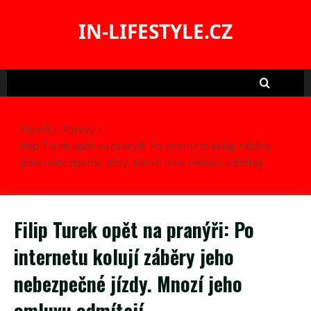
Skip
to
IN-LIFESTYLE.CZ
content
Domů
Zprávy
Filip Turek opět na pranýři: Po internetu kolují záběry
jeho nebezpečné jízdy. Mnozí jeho omluvu odmítají
Filip Turek opět na pranýři: Po
internetu kolují záběry jeho
nebezpečné jízdy. Mnozí jeho
omluvu odmítají