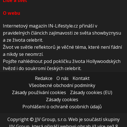
Lidé a svět
O webu
Internetový magazín IN-Lifestyle.cz přináší v
pravidelných článcích zajímavosti ze světa showbyznysu
a ze života celebrit.
Život ve světle reflektorů je věčné téma, které není fádní
a nikdy se neomrzí.
Pojďte nahlédnout pod pokličku života Hollywoodských
hvězd i do soukromí českých celebrit.
Redakce
O nás
Kontakt
Všeobecné obchodní podmínky
Zásady používání cookies
Zásady cookies (EU)
Zásady cookies
Prohlášení o ochraně osobních údajů
Copyright © JJV Group, s.r.o. Web je součástí skupiny
JJV Group, která přináší webový obsah již více než 8