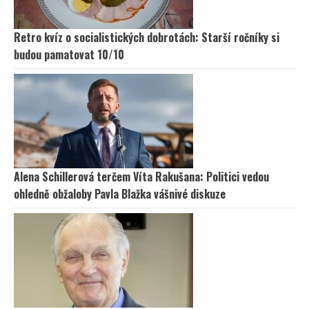
Retro kvíz o socialistických dobrotách: Starší ročníky si
budou pamatovat 10/10
Alena Schillerová terčem Víta Rakušana: Politici vedou
ohledně obžaloby Pavla Blažka vášnivé diskuze