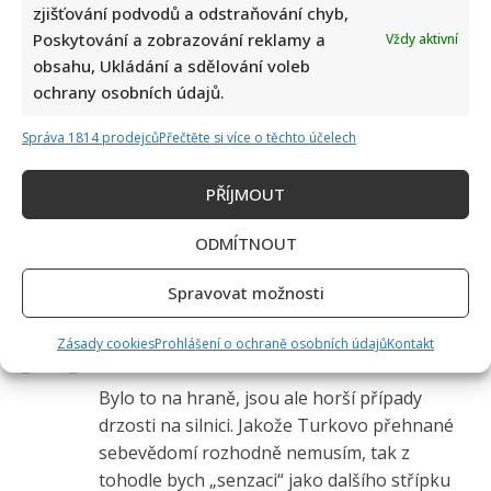
zjišťování podvodů a odstraňování chyb,
Poskytování a zobrazování reklamy a
Vždy aktivní
obsahu, Ukládání a sdělování voleb
ochrany osobních údajů.
Správa 1814 prodejců
Přečtěte si více o těchto účelech
PŘÍJMOUT
1 čtenářský názor na “
Filip Turek opět na
ODMÍTNOUT
pranýři: Po internetu kolují záběry jeho
nebezpečné jízdy. Mnozí jeho omluvu odmítají
”
Spravovat možnosti
František Běhounek
napsal:
Zásady cookies
Prohlášení o ochraně osobních údajů
Kontakt
2. 5. 2026 (16:07)
Bylo to na hraně, jsou ale horší případy
drzosti na silnici. Jakože Turkovo přehnané
sebevědomí rozhodně nemusím, tak z
tohodle bych „senzaci“ jako dalšího střípku