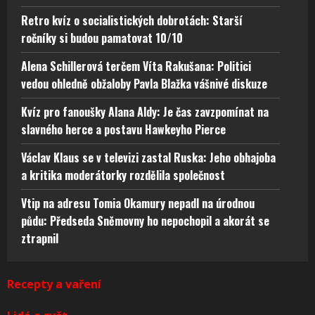
Retro kvíz o socialistických dobrotách: Starší
ročníky si budou pamatovat 10/10
Alena Schillerová terčem Víta Rakušana: Politici
vedou ohledně obžaloby Pavla Blažka vášnivé diskuze
Kvíz pro fanoušky Alana Aldy: Je čas zavzpomínat na
slavného herce a postavu Hawkeyho Pierce
Václav Klaus se v televizi zastal Ruska: Jeho obhajoba
a kritika moderátorky rozdělila společnost
Vtip na adresu Tomia Okamury nepadl na úrodnou
půdu: Předseda Sněmovny ho nepochopil a akorát se
ztrapnil
Recepty a vaření