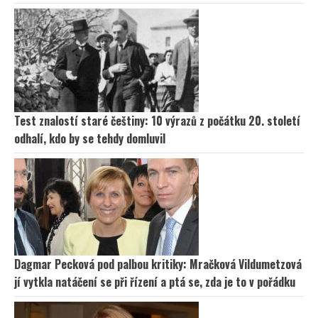
Test znalostí staré češtiny: 10 výrazů z počátku 20. století
odhalí, kdo by se tehdy domluvil
Dagmar Pecková pod palbou kritiky: Mračková Vildumetzová
jí vytkla natáčení se při řízení a ptá se, zda je to v pořádku