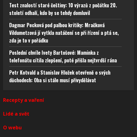
Test znalostí staré češtiny: 10 výrazů z počátku 20.
století odhalí, kdo by se tehdy domluvil
Dagmar Pecková pod palbou kritiky: Mračková
Vildumetzová jí vytkla natáčení se při řízení a ptá se,
zda je to v pořádku
Poslední chvíle Ivety Bartošové: Maminka z
telefonátu cítila zlepšení, poté přišla nejtvrdší rána
Petr Kotvald a Stanislav Hložek otevřeně o svých
důchodech: Oba si stále musí přivydělávat
Recepty a vaření
Lidé a svět
O webu