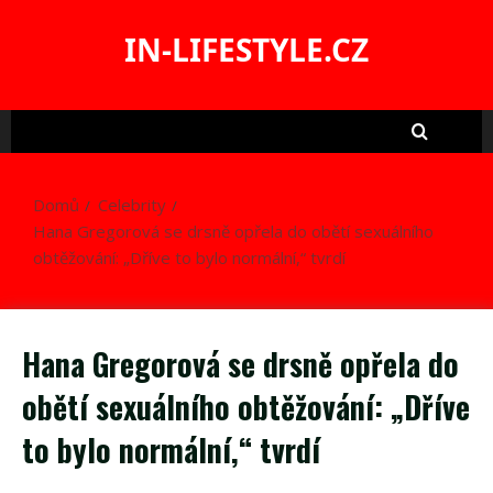
Skip
to
IN-LIFESTYLE.CZ
content
Domů
Celebrity
Hana Gregorová se drsně opřela do obětí sexuálního
obtěžování: „Dříve to bylo normální,“ tvrdí
Hana Gregorová se drsně opřela do
obětí sexuálního obtěžování: „Dříve
to bylo normální,“ tvrdí