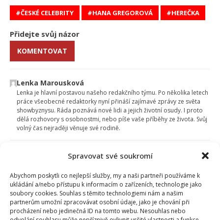
ČESKÉ CELEBRITY
HANA GREGOROVÁ
HEREČKA
Přidejte svůj názor
KOMENTOVAT
Lenka Marousková
Lenka je hlavní postavou našeho redakčního týmu. Po několika letech
práce všeobecné redaktorky nyní přináší zajímavé zprávy ze světa
showbyznysu. Ráda poznává nové lidi a jejich životní osudy. I proto
dělá rozhovory s osobnostmi, nebo píše vaše příběhy ze života. Svůj
volný čas nejraději věnuje své rodině.
Spravovat své soukromí
Abychom poskytli co nejlepší služby, my a naši partneři používáme k
ukládání a/nebo přístupu k informacím o zařízeních, technologie jako
soubory cookies. Souhlas s těmito technologiemi nám a našim
partnerům umožní zpracovávat osobní údaje, jako je chování při
procházení nebo jedinečná ID na tomto webu. Nesouhlas nebo
odvolání souhlasu může nepříznivě ovlivnit určité vlastnosti a funkce.