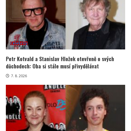
Celebrity
Petr Kotvald a Stanislav Hložek otevřeně o svých
důchodech: Oba si stále musí přivydělávat
7. 8. 2026