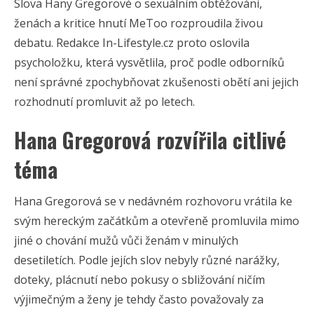
Slova Hany Gregorové o sexuálním obtěžování,
ženách a kritice hnutí MeToo rozproudila živou
debatu. Redakce In-Lifestyle.cz proto oslovila
psycholožku, která vysvětlila, proč podle odborníků
není správné zpochybňovat zkušenosti obětí ani jejich
rozhodnutí promluvit až po letech.
Hana Gregorová rozvířila citlivé
téma
Hana Gregorová se v nedávném rozhovoru vrátila ke
svým hereckým začátkům a otevřeně promluvila mimo
jiné o chování mužů vůči ženám v minulých
desetiletích. Podle jejích slov nebyly různé narážky,
doteky, plácnutí nebo pokusy o sbližování ničím
výjimečným a ženy je tehdy často považovaly za