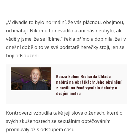
„V divadle to bylo normální, že vás plácnou, obejmou,
ochmatají. Nikomu to nevadilo a ani nás neubylo, ale
věděly jsme, že se líbíme,“ řekla přímo a doplnila, že i v
dnešní době o to ve své podstatě herečky stojí, jen se
bojí odsouzení.
Kauza kolem Richarda Chlada
nabírá na obrátkách: Jeho obvinění
z násilí na ženě vyvolalo debaty o
dvojím metru
Kontroverzi vzbudila také její slova o ženách, které o
svých zkušenostech se sexuálním obtěžováním
promluvily až s odstupem času.