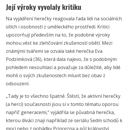
Její výroky vyvolaly kritiku
Na vyjádření herečky reagovala řada lidí na sociálních
sítích i osobností z uměleckého prostředí. Kritici
upozorňují především na to, že podobné výroky
mohou vést ke zlehčování zkušeností obětí. Mezi
známými tvářemi se ozvala také herečka Eva
Podzimková (36), která dala najevo, že s podobným
pohledem nesouhlasí a považuje za důležité, aby lidé
mohli o svých zkušenostech mluvit bez obav z
odsouzení.
„Tady je to všechno špatně. Štěstí, že aktivní herečky
(a herci) současnosti jsou si v tomto tématu oporou
napříč generacemi,“ vyjádřila se půvabná herečka,
kterou diváci znají například ze seriálu Sedm schodů k
moci nebo z pohádky Princezna a půl království.