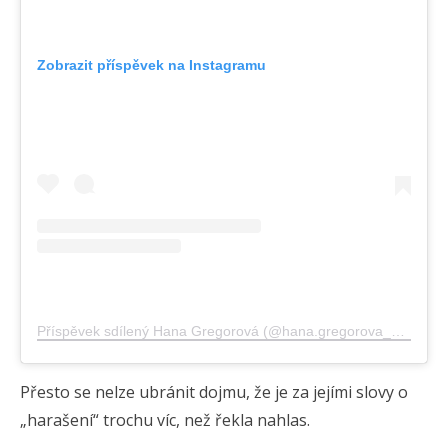
Zobrazit příspěvek na Instagramu
Příspěvek sdílený Hana Gregorová (@hana.gregorova_official)
Přesto se nelze ubránit dojmu, že je za jejími slovy o
„harašení“ trochu víc, než řekla nahlas.