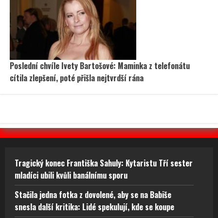
Poslední chvíle Ivety Bartošové: Maminka z telefonátu
cítila zlepšení, poté přišla nejtvrdší rána
Tragický konec Františka Sahuly: Kytaristu Tří sester
mladíci ubili kvůli banálnímu sporu
Stačila jedna fotka z dovolené, aby se na Babiše
snesla další kritika: Lidé spekulují, kde se koupe